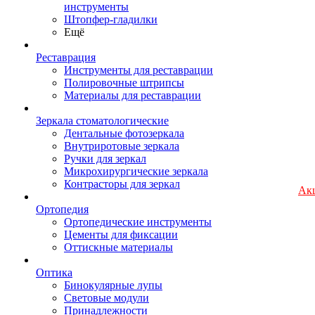
инструменты
Штопфер-гладилки
Ещё
Реставрация
Инструменты для реставрации
Полировочные штрипсы
Материалы для реставрации
Зеркала стоматологические
Дентальные фотозеркала
Внутриротовые зеркала
Ручки для зеркал
Микрохирургические зеркала
Контрасторы для зеркал
Ак
Ортопедия
Ортопедические инструменты
Цементы для фиксации
Оттискные материалы
Оптика
Бинокулярные лупы
Световые модули
Принадлежности