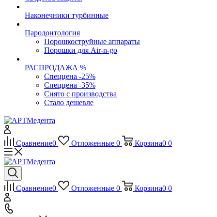
Наконечники турбинные
Пародонтология
Порошкоструйные аппараты
Порошки для Air-n-go
РАСПРОДАЖА %
Спеццена -25%
Спеццена -35%
Снято с производства
Стало дешевле
Сравнение
0
Отложенные
0
Корзина
0
0
Сравнение
0
Отложенные
0
Корзина
0
0