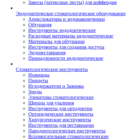
Завесы (латексные листы) для коффердам
Эндодонтическое стоматологическое оборудование
Апекслокаторы и эндонаконечники
Обтурация
Инструменты эндодонтические
Расходные материалы эндодонтические
Материалы для обтурации
Инструменты для создания доступа
Эндореставрация
Принадлежности эндодонтические
Стоматологические инструменты
Ножницы
Пинцеты
Иглодержатели и Зажимы
Зонды
Элеваторы стоматологические
Щипцы для удаления
Инструменты для ортодонтии
Ортопедические инструменты
Хирургические инструменты
Инструменты для реставрации
Пародонтологические инструменты
Вспомогательные стоматологические