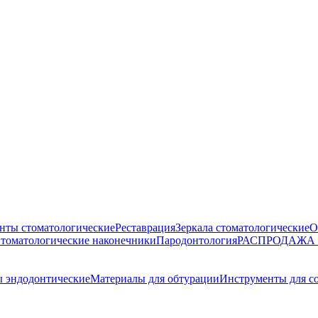
нты стоматологические
Реставрация
Зеркала стоматологические
О
томатологические наконечники
Пародонтология
РАСПРОДАЖА
ы эндодонтические
Материалы для обтурации
Инструменты для со