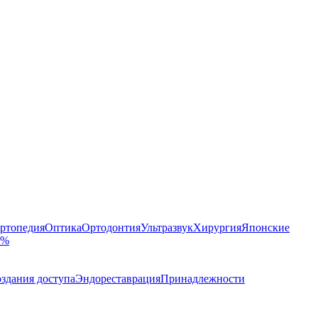
ртопедия
Оптика
Ортодонтия
Ультразвук
Хирургия
Японские
 %
здания доступа
Эндореставрация
Принадлежности