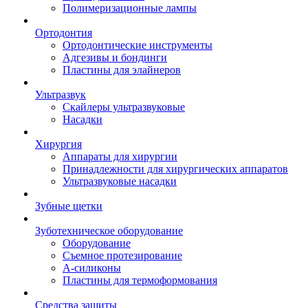
Полимеризационные лампы
Ортодонтия
Ортодонтические инструменты
Адгезивы и бондинги
Пластины для элайнеров
Ультразвук
Скайлеры ультразвуковые
Насадки
Хирургия
Аппараты для хирургии
Принадлежности для хирургических аппаратов
Ультразвуковые насадки
Зубные щетки
Зуботехническое оборудование
Оборудование
Съемное протезирование
А-силиконы
Пластины для термоформования
Средства защиты