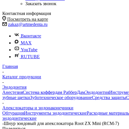
Заказать звонок
Контактная информация
Посмотреть на карте
zakaz@artmedenta.ru
Вконтакте
MAX
YouTube
RUTUBE
Главная
-
Каталог продукции
-
Эндодонтия
Анестезия
Система коффердам РабберДам
Эндодонтия
Инструме
зубные щетки
Зуботехническое оборудование
Средства защиты
С
-
Апекслокаторы и эндонаконечники
Обтурация
Инструменты эндодонтические
Расходные материал
эндодонтические
-
Шнур зондовый для апекслокатора Root ZX Mini (RCM-7)
Поделиться