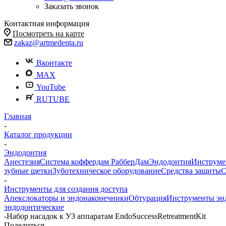
Заказать звонок
Контактная информация
Посмотреть на карте
zakaz@artmedenta.ru
Вконтакте
MAX
YouTube
RUTUBE
Главная
-
Каталог продукции
-
Эндодонтия
Анестезия
Система коффердам РабберДам
Эндодонтия
Инструме
зубные щетки
Зуботехническое оборудование
Средства защиты
С
-
Инструменты для создания доступа
Апекслокаторы и эндонаконечники
Обтурация
Инструменты эн
эндодонтические
-
Набор насадок к УЗ аппаратам EndoSuccessRetreatmentKit
Поделиться