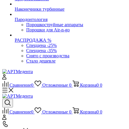
Наконечники турбинные
Пародонтология
Порошкоструйные аппараты
Порошки для Air-n-go
РАСПРОДАЖА %
Спеццена -25%
Спеццена -35%
Снято с производства
Стало дешевле
Сравнение
0
Отложенные
0
Корзина
0
0
Сравнение
0
Отложенные
0
Корзина
0
0