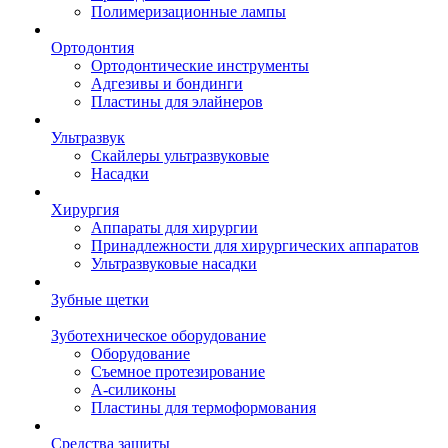
Полимеризационные лампы
Ортодонтия
Ортодонтические инструменты
Адгезивы и бондинги
Пластины для элайнеров
Ультразвук
Скайлеры ультразвуковые
Насадки
Хирургия
Аппараты для хирургии
Принадлежности для хирургических аппаратов
Ультразвуковые насадки
Зубные щетки
Зуботехническое оборудование
Оборудование
Съемное протезирование
А-силиконы
Пластины для термоформования
Средства защиты