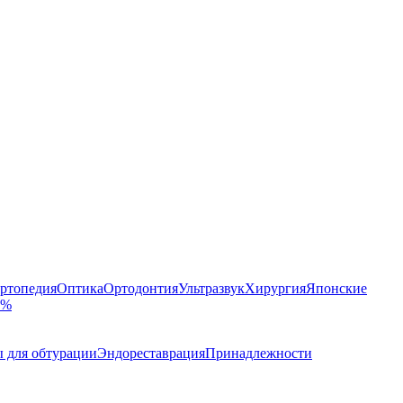
ртопедия
Оптика
Ортодонтия
Ультразвук
Хирургия
Японские
 %
 для обтурации
Эндореставрация
Принадлежности