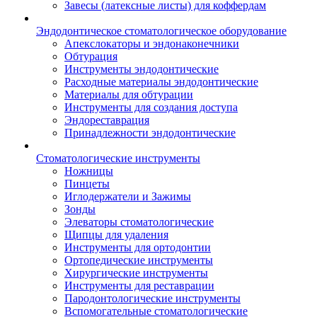
Завесы (латексные листы) для коффердам
Эндодонтическое стоматологическое оборудование
Апекслокаторы и эндонаконечники
Обтурация
Инструменты эндодонтические
Расходные материалы эндодонтические
Материалы для обтурации
Инструменты для создания доступа
Эндореставрация
Принадлежности эндодонтические
Стоматологические инструменты
Ножницы
Пинцеты
Иглодержатели и Зажимы
Зонды
Элеваторы стоматологические
Щипцы для удаления
Инструменты для ортодонтии
Ортопедические инструменты
Хирургические инструменты
Инструменты для реставрации
Пародонтологические инструменты
Вспомогательные стоматологические