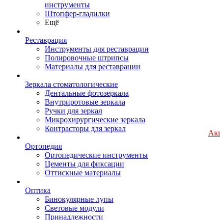
инструменты
Штопфер-гладилки
Ещё
Реставрация
Инструменты для реставрации
Полировочные штрипсы
Материалы для реставрации
Зеркала стоматологические
Дентальные фотозеркала
Внутриротовые зеркала
Ручки для зеркал
Микрохирургические зеркала
Контрасторы для зеркал
Ак
Ортопедия
Ортопедические инструменты
Цементы для фиксации
Оттискные материалы
Оптика
Бинокулярные лупы
Световые модули
Принадлежности