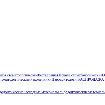
нты стоматологические
Реставрация
Зеркала стоматологические
О
томатологические наконечники
Пародонтология
РАСПРОДАЖА
додонтические
Расходные материалы эндодонтические
Материалы