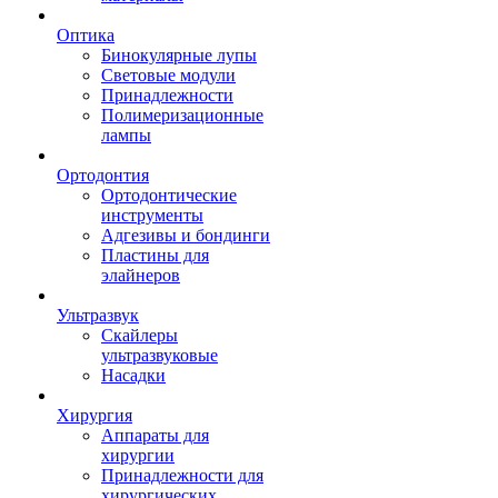
Оптика
Бинокулярные лупы
Световые модули
Принадлежности
Полимеризационные
лампы
Ортодонтия
Ортодонтические
инструменты
Адгезивы и бондинги
Пластины для
элайнеров
Ультразвук
Скайлеры
ультразвуковые
Насадки
Хирургия
Аппараты для
хирургии
Принадлежности для
хирургических