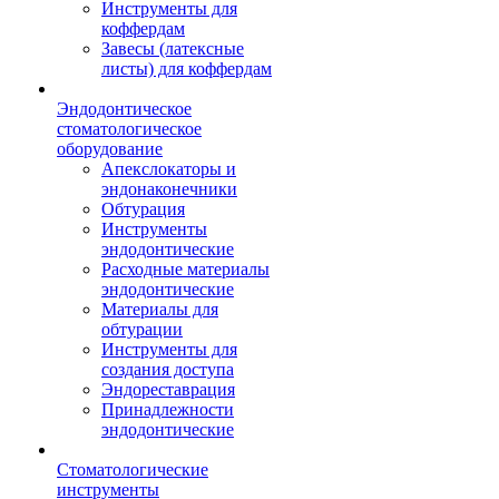
Инструменты для
коффердам
Завесы (латексные
листы) для коффердам
Эндодонтическое
стоматологическое
оборудование
Апекслокаторы и
эндонаконечники
Обтурация
Инструменты
эндодонтические
Расходные материалы
эндодонтические
Материалы для
обтурации
Инструменты для
создания доступа
Эндореставрация
Принадлежности
эндодонтические
Стоматологические
инструменты