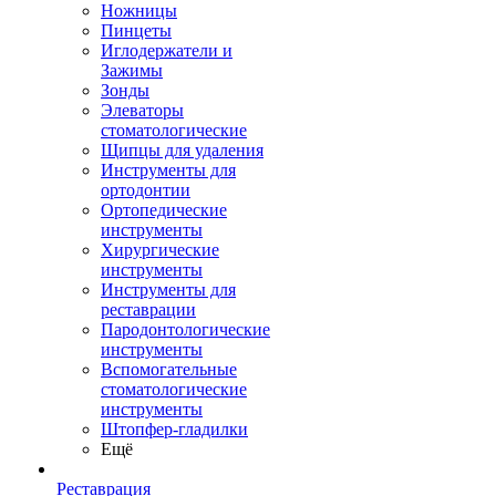
Ножницы
Пинцеты
Иглодержатели и
Зажимы
Зонды
Элеваторы
стоматологические
Щипцы для удаления
Инструменты для
ортодонтии
Ортопедические
инструменты
Хирургические
инструменты
Инструменты для
реставрации
Пародонтологические
инструменты
Вспомогательные
стоматологические
инструменты
Штопфер-гладилки
Ещё
Реставрация