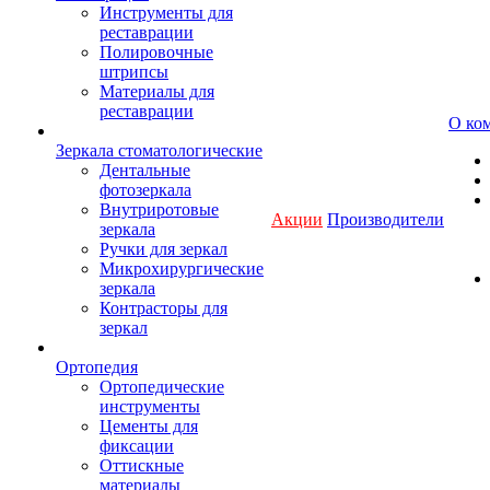
Инструменты для
реставрации
Полировочные
штрипсы
Материалы для
реставрации
О ко
Зеркала стоматологические
Дентальные
фотозеркала
Внутриротовые
Акции
Производители
зеркала
Ручки для зеркал
Микрохирургические
зеркала
Контрасторы для
зеркал
Ортопедия
Ортопедические
инструменты
Цементы для
фиксации
Оттискные
материалы