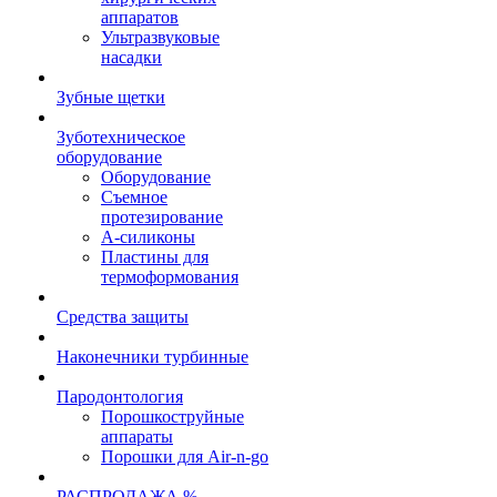
аппаратов
Ультразвуковые
насадки
Зубные щетки
Зуботехническое
оборудование
Оборудование
Съемное
протезирование
А-силиконы
Пластины для
термоформования
Средства защиты
Наконечники турбинные
Пародонтология
Порошкоструйные
аппараты
Порошки для Air-n-go
РАСПРОДАЖА %