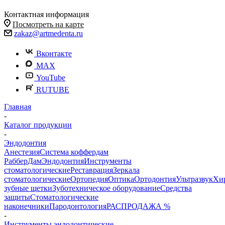
Контактная информация
Посмотреть на карте
zakaz@artmedenta.ru
Вконтакте
MAX
YouTube
RUTUBE
Главная
-
Каталог продукции
-
Эндодонтия
Анестезия
Система коффердам
РабберДам
Эндодонтия
Инструменты
стоматологические
Реставрация
Зеркала
стоматологические
Ортопедия
Оптика
Ортодонтия
Ультразвук
Хи
зубные щетки
Зуботехническое оборудование
Средства
защиты
Стоматологические
наконечники
Пародонтология
РАСПРОДАЖА %
-
Инструменты эндодонтические