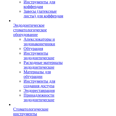
Инструменты для
коффердам
Завесы (латексные
листы) для коффердам
Эндодонтическое
стоматологическое
оборудование
Апекслокаторы и
эндонаконечники
Обтурация
Инструменты
эндодонтические
Расходные материалы
эндодонтические
Материалы для
обтурации
Инструменты для
создания доступа
Эндореставрация
Принадлежности
эндодонтические
Стоматологические
инструменты