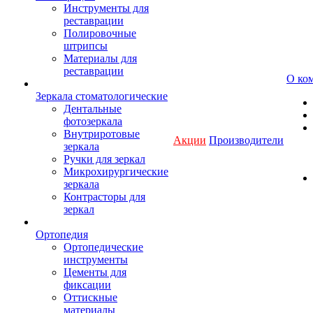
Инструменты для
реставрации
Полировочные
штрипсы
Материалы для
реставрации
О ко
Зеркала стоматологические
Дентальные
фотозеркала
Внутриротовые
Акции
Производители
зеркала
Ручки для зеркал
Микрохирургические
зеркала
Контрасторы для
зеркал
Ортопедия
Ортопедические
инструменты
Цементы для
фиксации
Оттискные
материалы