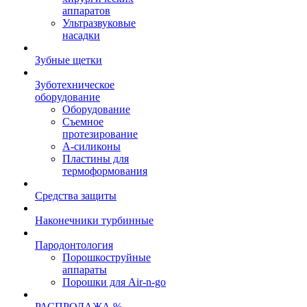
аппаратов
Ультразвуковые
насадки
Зубные щетки
Зуботехническое
оборудование
Оборудование
Съемное
протезирование
А-силиконы
Пластины для
термоформования
Средства защиты
Наконечники турбинные
Пародонтология
Порошкоструйные
аппараты
Порошки для Air-n-go
РАСПРОДАЖА %