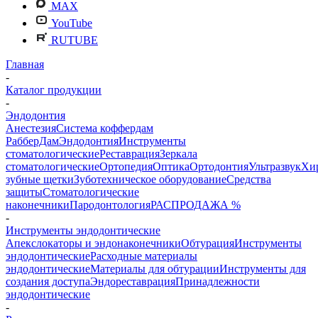
MAX
YouTube
RUTUBE
Главная
-
Каталог продукции
-
Эндодонтия
Анестезия
Система коффердам
РабберДам
Эндодонтия
Инструменты
стоматологические
Реставрация
Зеркала
стоматологические
Ортопедия
Оптика
Ортодонтия
Ультразвук
Хи
зубные щетки
Зуботехническое оборудование
Средства
защиты
Стоматологические
наконечники
Пародонтология
РАСПРОДАЖА %
-
Инструменты эндодонтические
Апекслокаторы и эндонаконечники
Обтурация
Инструменты
эндодонтические
Расходные материалы
эндодонтические
Материалы для обтурации
Инструменты для
создания доступа
Эндореставрация
Принадлежности
эндодонтические
-