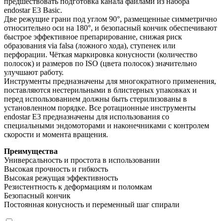
предшествовать подготовка канала файлами из набора
endostar E3 Basic.
Две режущие грани под углом 90°, размещенные симметрично
относительно оси на 180°, и безопасный кончик обеспечивают
быстрое эффективное препарирование, снижая риск
образования via falsa (ложного хода), ступенек или
перфорации. Чёткая маркировка конусности (количество
полосок) и размеров по ISO (цвета полосок) значительно
улучшают работу.
Инструменты предназначены для многократного применения,
поставляются нестерильными в блистерных упаковках и
перед использованием должны быть стерилизованы в
установленном порядке. Все ротационные инструменты
endostar E3 предназначены для использования со
специальными эндомоторами и наконечниками с контролем
скорости и момента вращения.
Преимущества
Универсальность и простота в использовании
Высокая прочность и гибкость
Высокая режущая эффективность
Резистентность к деформациям и поломкам
Безопасный кончик
Постоянная конусность и переменный шаг спирали