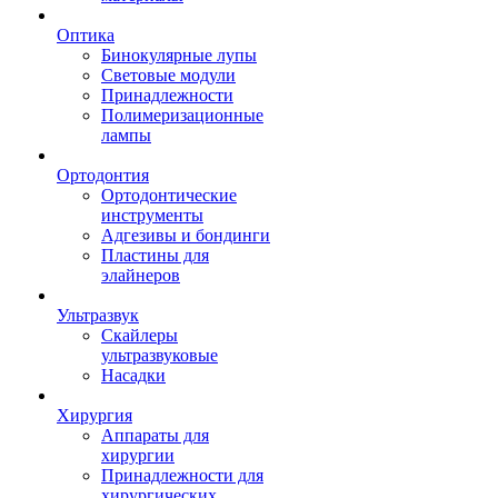
Оптика
Бинокулярные лупы
Световые модули
Принадлежности
Полимеризационные
лампы
Ортодонтия
Ортодонтические
инструменты
Адгезивы и бондинги
Пластины для
элайнеров
Ультразвук
Скайлеры
ультразвуковые
Насадки
Хирургия
Аппараты для
хирургии
Принадлежности для
хирургических