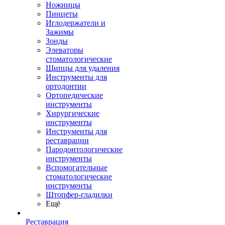
Ножницы
Пинцеты
Иглодержатели и
Зажимы
Зонды
Элеваторы
стоматологические
Щипцы для удаления
Инструменты для
ортодонтии
Ортопедические
инструменты
Хирургические
инструменты
Инструменты для
реставрации
Пародонтологические
инструменты
Вспомогательные
стоматологические
инструменты
Штопфер-гладилки
Ещё
Реставрация