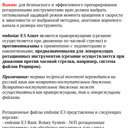
Важно:
для безопасного и эффективного препарирования
ротационными инструментами врач должен выбрать
оптимальный щадящий режим момента вращения и скорости
в зависимости от выбранной методики, анатомии корневого
канала и размера инструмента.
endostar E3 Azure
являются праворежущими (срезание
осуществляется при движении по часовой стрелке) и
противопоказаны
к применению с эндомоторами и
наконечниками,
предназначенными для леворежущих
ротационных инструментов (срезание осуществляется при
движении против часовой стрелки, например, система
файлов Реципрок)
.
Примечание:
термин reciprocal movement переводится на
русский язык как возвратно-поступательное движение.
Возвратно-поступательное движение может
осуществляться как праворежущими, так и леворежущими
файлами.
Ротационные файлы endostar E3 представлены в следующих
версиях:
- endostar E3 Basic Rotary System - NiTi ротационные
инструменты для обработки регулярных или слегка