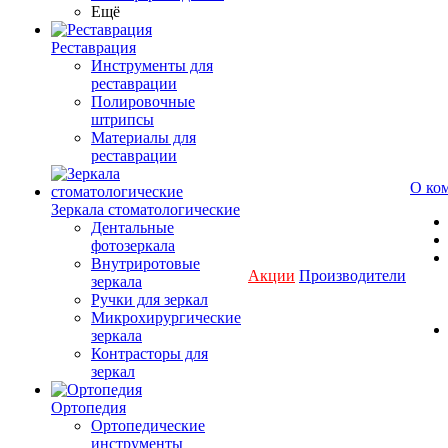
Ещё
Реставрация
Инструменты для
реставрации
Полировочные
штрипсы
Материалы для
реставрации
О ко
Зеркала стоматологические
Дентальные
фотозеркала
Внутриротовые
Акции
Производители
зеркала
Ручки для зеркал
Микрохирургические
зеркала
Контрасторы для
зеркал
Ортопедия
Ортопедические
инструменты