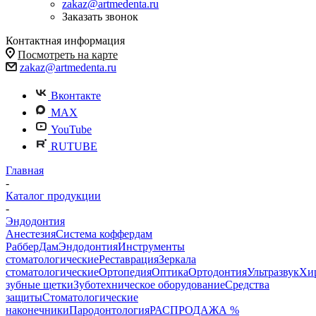
zakaz@artmedenta.ru
Заказать звонок
Контактная информация
Посмотреть на карте
zakaz@artmedenta.ru
Вконтакте
MAX
YouTube
RUTUBE
Главная
-
Каталог продукции
-
Эндодонтия
Анестезия
Система коффердам
РабберДам
Эндодонтия
Инструменты
стоматологические
Реставрация
Зеркала
стоматологические
Ортопедия
Оптика
Ортодонтия
Ультразвук
Хи
зубные щетки
Зуботехническое оборудование
Средства
защиты
Стоматологические
наконечники
Пародонтология
РАСПРОДАЖА %