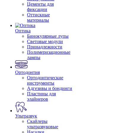
Цементы для
фиксации
Оттискные
материалы
Оптика
Бинокулярные лупы
Световые модули
Принадлежности
Полимеризационные
лампы
Ортодонтия
Ортодонтические
инструменты
Адгезивы и бондинги
Пластины для
элайнеров
Ультразвук
Скайлеры
ультразвуковые
Насадки