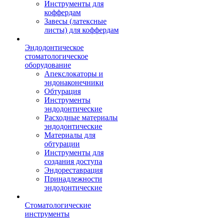
Инструменты для
коффердам
Завесы (латексные
листы) для коффердам
Эндодонтическое
стоматологическое
оборудование
Апекслокаторы и
эндонаконечники
Обтурация
Инструменты
эндодонтические
Расходные материалы
эндодонтические
Материалы для
обтурации
Инструменты для
создания доступа
Эндореставрация
Принадлежности
эндодонтические
Стоматологические
инструменты