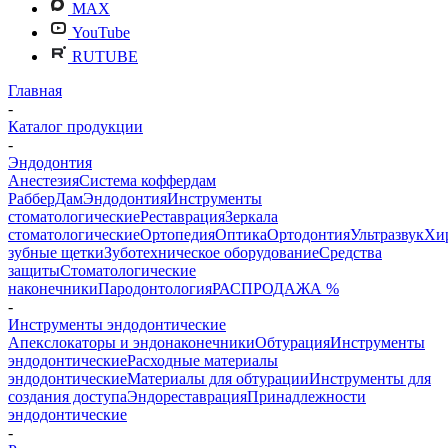
MAX
YouTube
RUTUBE
Главная
-
Каталог продукции
-
Эндодонтия
Анестезия
Система коффердам
РабберДам
Эндодонтия
Инструменты
стоматологические
Реставрация
Зеркала
стоматологические
Ортопедия
Оптика
Ортодонтия
Ультразвук
Хи
зубные щетки
Зуботехническое оборудование
Средства
защиты
Стоматологические
наконечники
Пародонтология
РАСПРОДАЖА %
-
Инструменты эндодонтические
Апекслокаторы и эндонаконечники
Обтурация
Инструменты
эндодонтические
Расходные материалы
эндодонтические
Материалы для обтурации
Инструменты для
создания доступа
Эндореставрация
Принадлежности
эндодонтические
-