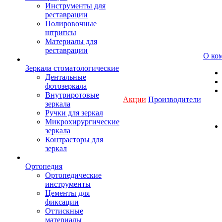
Инструменты для
реставрации
Полировочные
штрипсы
Материалы для
реставрации
О ко
Зеркала стоматологические
Дентальные
фотозеркала
Внутриротовые
Акции
Производители
зеркала
Ручки для зеркал
Микрохирургические
зеркала
Контрасторы для
зеркал
Ортопедия
Ортопедические
инструменты
Цементы для
фиксации
Оттискные
материалы