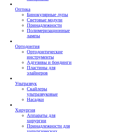
Оптика
Бинокулярные лупы
Световые модули
Принадлежности
Полимеризационные
лампы
Ортодонтия
Ортодонтические
инструменты
Адгезивы и бондинги
Пластины для
элайнеров
Ультразвук
Скайлеры
ультразвуковые
Насадки
Хирургия
Аппараты для
хирургии
Принадлежности для
хирургических