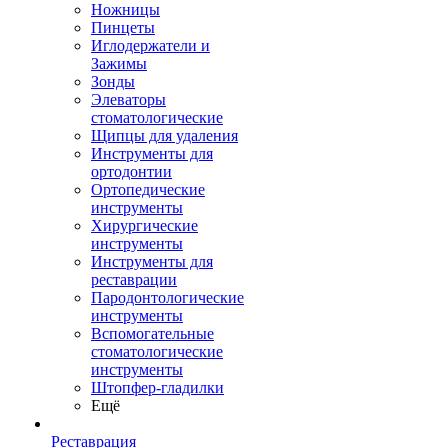
Ножницы
Пинцеты
Иглодержатели и
Зажимы
Зонды
Элеваторы
стоматологические
Щипцы для удаления
Инструменты для
ортодонтии
Ортопедические
инструменты
Хирургические
инструменты
Инструменты для
реставрации
Пародонтологические
инструменты
Вспомогательные
стоматологические
инструменты
Штопфер-гладилки
Ещё
Реставрация