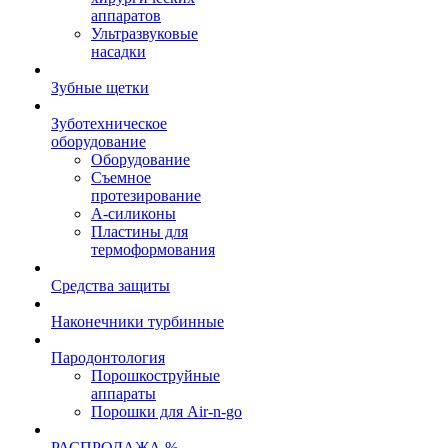
аппаратов
Ультразвуковые
насадки
Зубные щетки
Зуботехническое
оборудование
Оборудование
Съемное
протезирование
А-силиконы
Пластины для
термоформования
Средства защиты
Наконечники турбинные
Пародонтология
Порошкоструйные
аппараты
Порошки для Air-n-go
РАСПРОДАЖА %