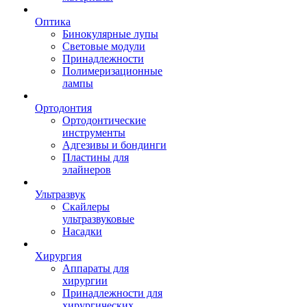
Оптика
Бинокулярные лупы
Световые модули
Принадлежности
Полимеризационные
лампы
Ортодонтия
Ортодонтические
инструменты
Адгезивы и бондинги
Пластины для
элайнеров
Ультразвук
Скайлеры
ультразвуковые
Насадки
Хирургия
Аппараты для
хирургии
Принадлежности для
хирургических