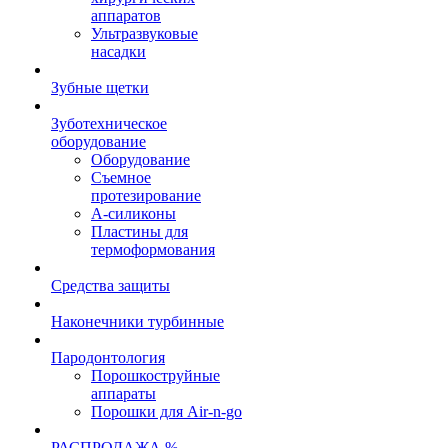
аппаратов
Ультразвуковые
насадки
Зубные щетки
Зуботехническое
оборудование
Оборудование
Съемное
протезирование
А-силиконы
Пластины для
термоформования
Средства защиты
Наконечники турбинные
Пародонтология
Порошкоструйные
аппараты
Порошки для Air-n-go
РАСПРОДАЖА %