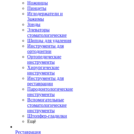
Ножницы
Пинцеты
Иглодержатели и
Зажимы
Зонды
Элеваторы
стоматологические
Щипцы для удаления
Инструменты для
ортодонтии
Ортопедические
инструменты
Хирургические
инструменты
Инструменты для
реставрации
Пародонтологические
инструменты
Вспомогательные
стоматологические
инструменты
Штопфер-гладилки
Ещё
Реставрация