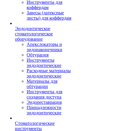
Инструменты для
коффердам
Завесы (латексные
листы) для коффердам
Эндодонтическое
стоматологическое
оборудование
Апекслокаторы и
эндонаконечники
Обтурация
Инструменты
эндодонтические
Расходные материалы
эндодонтические
Материалы для
обтурации
Инструменты для
создания доступа
Эндореставрация
Принадлежности
эндодонтические
Стоматологические
инструменты