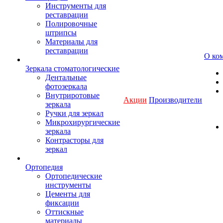
Инструменты для
реставрации
Полировочные
штрипсы
Материалы для
реставрации
О ко
Зеркала стоматологические
Дентальные
фотозеркала
Внутриротовые
Акции
Производители
зеркала
Ручки для зеркал
Микрохирургические
зеркала
Контрасторы для
зеркал
Ортопедия
Ортопедические
инструменты
Цементы для
фиксации
Оттискные
материалы