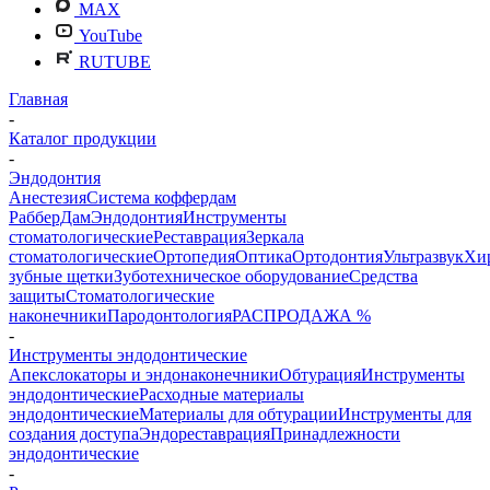
MAX
YouTube
RUTUBE
Главная
-
Каталог продукции
-
Эндодонтия
Анестезия
Система коффердам
РабберДам
Эндодонтия
Инструменты
стоматологические
Реставрация
Зеркала
стоматологические
Ортопедия
Оптика
Ортодонтия
Ультразвук
Хи
зубные щетки
Зуботехническое оборудование
Средства
защиты
Стоматологические
наконечники
Пародонтология
РАСПРОДАЖА %
-
Инструменты эндодонтические
Апекслокаторы и эндонаконечники
Обтурация
Инструменты
эндодонтические
Расходные материалы
эндодонтические
Материалы для обтурации
Инструменты для
создания доступа
Эндореставрация
Принадлежности
эндодонтические
-