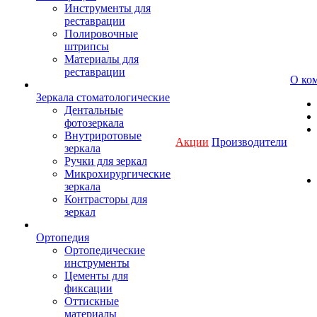
Инструменты для
реставрации
Полировочные
штрипсы
Материалы для
реставрации
О ко
Зеркала стоматологические
Дентальные
фотозеркала
Внутриротовые
Акции
Производители
зеркала
Ручки для зеркал
Микрохирургические
зеркала
Контрасторы для
зеркал
Ортопедия
Ортопедические
инструменты
Цементы для
фиксации
Оттискные
материалы