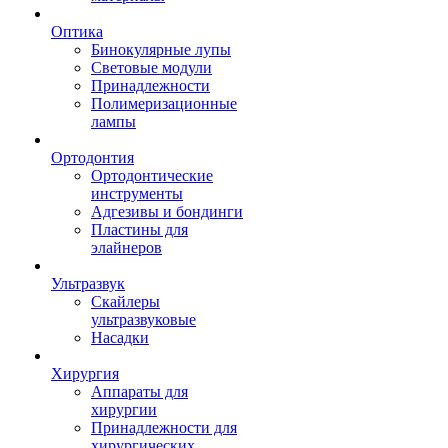
Оптика
Бинокулярные лупы
Световые модули
Принадлежности
Полимеризационные
лампы
Ортодонтия
Ортодонтические
инструменты
Адгезивы и бондинги
Пластины для
элайнеров
Ультразвук
Скайлеры
ультразвуковые
Насадки
Хирургия
Аппараты для
хирургии
Принадлежности для
хирургических