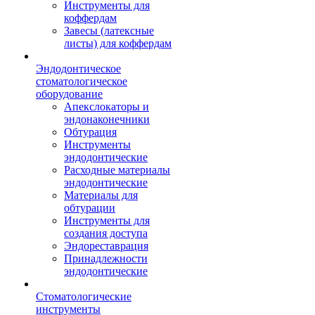
Инструменты для
коффердам
Завесы (латексные
листы) для коффердам
Эндодонтическое
стоматологическое
оборудование
Апекслокаторы и
эндонаконечники
Обтурация
Инструменты
эндодонтические
Расходные материалы
эндодонтические
Материалы для
обтурации
Инструменты для
создания доступа
Эндореставрация
Принадлежности
эндодонтические
Стоматологические
инструменты