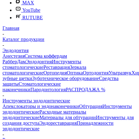
MAX
YouTube
RUTUBE
Главная
-
Каталог продукции
-
Эндодонтия
Анестезия
Система коффердам
РабберДам
Эндодонтия
Инструменты
стоматологические
Реставрация
Зеркала
стоматологические
Ортопедия
Оптика
Ортодонтия
Ультразвук
Хи
зубные щетки
Зуботехническое оборудование
Средства
защиты
Стоматологические
наконечники
Пародонтология
РАСПРОДАЖА %
-
Инструменты эндодонтические
Апекслокаторы и эндонаконечники
Обтурация
Инструменты
эндодонтические
Расходные материалы
эндодонтические
Материалы для обтурации
Инструменты для
создания доступа
Эндореставрация
Принадлежности
эндодонтические
-