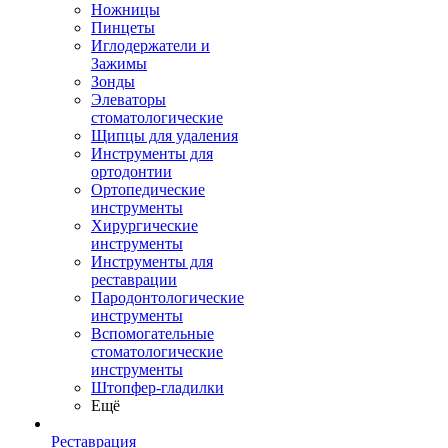
Ножницы
Пинцеты
Иглодержатели и
Зажимы
Зонды
Элеваторы
стоматологические
Щипцы для удаления
Инструменты для
ортодонтии
Ортопедические
инструменты
Хирургические
инструменты
Инструменты для
реставрации
Пародонтологические
инструменты
Вспомогательные
стоматологические
инструменты
Штопфер-гладилки
Ещё
Реставрация