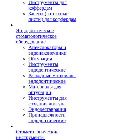
Инструменты для
коффердам
Завесы (латексные
листы) для коффердам
Эндодонтическое
стоматологическое
оборудование
Апекслокаторы и
эндонаконечники
Обтурация
Инструменты
эндодонтические
Расходные материалы
эндодонтические
Материалы для
обтурации
Инструменты для
создания доступа
Эндореставрация
Принадлежности
эндодонтические
Стоматологические
инструменты