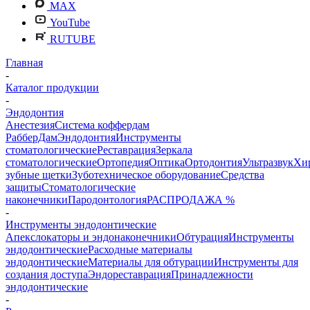
MAX
YouTube
RUTUBE
Главная
-
Каталог продукции
-
Эндодонтия
Анестезия
Система коффердам
РабберДам
Эндодонтия
Инструменты
стоматологические
Реставрация
Зеркала
стоматологические
Ортопедия
Оптика
Ортодонтия
Ультразвук
Хи
зубные щетки
Зуботехническое оборудование
Средства
защиты
Стоматологические
наконечники
Пародонтология
РАСПРОДАЖА %
-
Инструменты эндодонтические
Апекслокаторы и эндонаконечники
Обтурация
Инструменты
эндодонтические
Расходные материалы
эндодонтические
Материалы для обтурации
Инструменты для
создания доступа
Эндореставрация
Принадлежности
эндодонтические
-