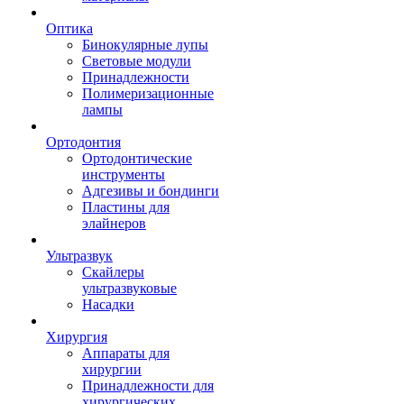
Оптика
Бинокулярные лупы
Световые модули
Принадлежности
Полимеризационные
лампы
Ортодонтия
Ортодонтические
инструменты
Адгезивы и бондинги
Пластины для
элайнеров
Ультразвук
Скайлеры
ультразвуковые
Насадки
Хирургия
Аппараты для
хирургии
Принадлежности для
хирургических