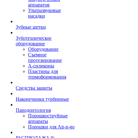
аппаратов
Ультразвуковые
насадки
Зубные щетки
Зуботехническое
оборудование
Оборудование
Съемное
протезирование
А-силиконы
Пластины для
термоформования
Средства защиты
Наконечники турбинные
Пародонтология
Порошкоструйные
аппараты
Порошки для Air-n-go
РАСПРОДАЖА %