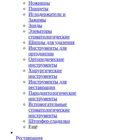
Ножницы
Пинцеты
Иглодержатели и
Зажимы
Зонды
Элеваторы
стоматологические
Щипцы для удаления
Инструменты для
ортодонтии
Ортопедические
инструменты
Хирургические
инструменты
Инструменты для
реставрации
Пародонтологические
инструменты
Вспомогательные
стоматологические
инструменты
Штопфер-гладилки
Ещё
Реставрация