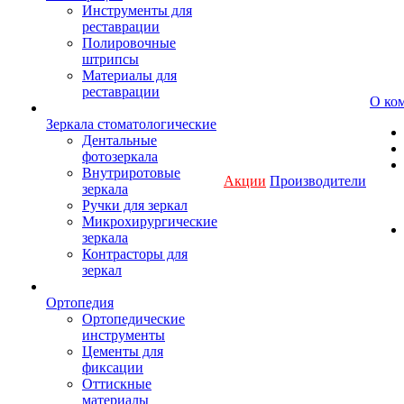
Инструменты для
реставрации
Полировочные
штрипсы
Материалы для
реставрации
О ко
Зеркала стоматологические
Дентальные
фотозеркала
Внутриротовые
Акции
Производители
зеркала
Ручки для зеркал
Микрохирургические
зеркала
Контрасторы для
зеркал
Ортопедия
Ортопедические
инструменты
Цементы для
фиксации
Оттискные
материалы