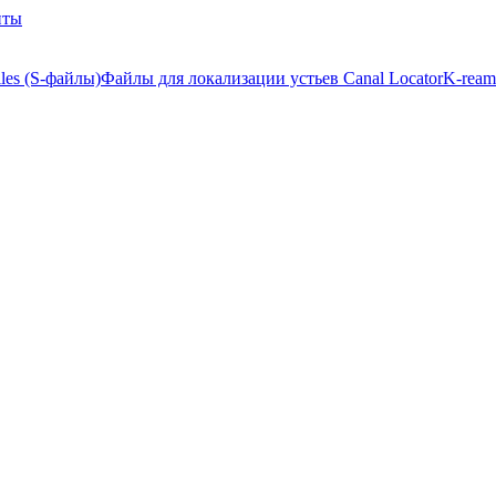
нты
iles (S-файлы)
Файлы для локализации устьев Canal Locator
K-ream