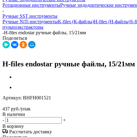
Ротационные инструменты
Ручные эндодонтические инструме
-
Ручные SST инструменты
Ручные NiTi инструменты
K-files (К-файлы)
H-files (Н-файлы)
S-f
пульпоэкстракторы
-
H-files endostar ручные файлы, 15/21мм
Поделиться
H-files endostar ручные файлы, 15/21мм
Артикул:
BHFH001521
437
руб.
/упак
В наличии
-
+
В корзину
Рассчитать доставку