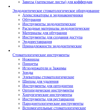
Завесы (латексные листы) для коффердам
Эндодонтическое стоматологическое оборудование
Апекслокаторы и эндонаконечники
Обтурация
Инструменты эндодонтические
Расходные материалы эндодонтические
Материалы для обтурации
Инструменты для создания доступа
Эндореставрация
Принадлежности эндодонтические
Стоматологические инструменты
Ножницы
Пинцеты
Иглодержатели и Зажимы
Зонды
Элеваторы стоматологические
Щипцы для удаления
Инструменты для ортодонтии
Ортопедические инструменты
Хирургические инструменты
Инструменты для реставрации
Пародонтологические инструменты
Вспомогательные стоматологические