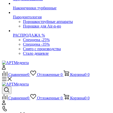
Наконечники турбинные
Пародонтология
Порошкоструйные аппараты
Порошки для Air-n-go
РАСПРОДАЖА %
Спеццена -25%
Спеццена -35%
Снято с производства
Стало дешевле
Сравнение
0
Отложенные
0
Корзина
0
0
Сравнение
0
Отложенные
0
Корзина
0
0