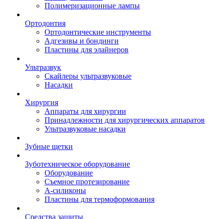
Полимеризационные лампы
Ортодонтия
Ортодонтические инструменты
Адгезивы и бондинги
Пластины для элайнеров
Ультразвук
Скайлеры ультразвуковые
Насадки
Хирургия
Аппараты для хирургии
Принадлежности для хирургических аппаратов
Ультразвуковые насадки
Зубные щетки
Зуботехническое оборудование
Оборудование
Съемное протезирование
А-силиконы
Пластины для термоформования
Средства защиты