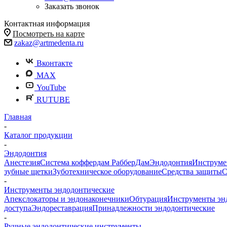
Заказать звонок
Контактная информация
Посмотреть на карте
zakaz@artmedenta.ru
Вконтакте
MAX
YouTube
RUTUBE
Главная
-
Каталог продукции
-
Эндодонтия
Анестезия
Система коффердам РабберДам
Эндодонтия
Инструме
зубные щетки
Зуботехническое оборудование
Средства защиты
С
-
Инструменты эндодонтические
Апекслокаторы и эндонаконечники
Обтурация
Инструменты эн
доступа
Эндореставрация
Принадлежности эндодонтические
-
Ручные эндодонтические инструменты