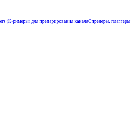
ers (К-римеры) для препарирования канала
Спредеры, плаггеры,