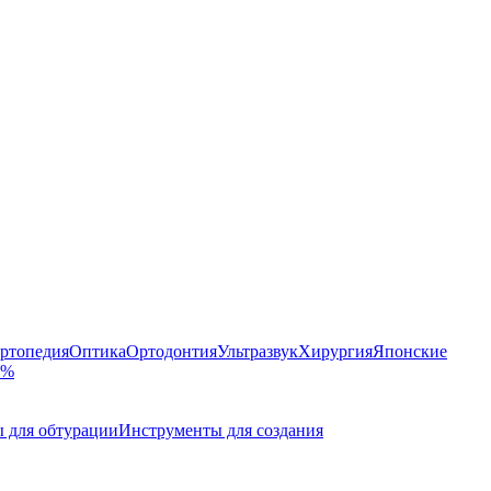
ртопедия
Оптика
Ортодонтия
Ультразвук
Хирургия
Японские
 %
 для обтурации
Инструменты для создания