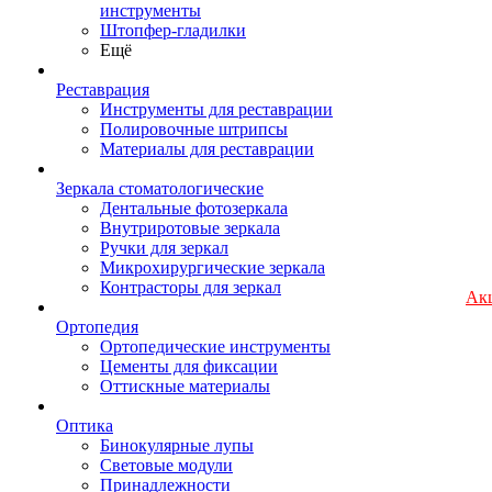
инструменты
Штопфер-гладилки
Ещё
Реставрация
Инструменты для реставрации
Полировочные штрипсы
Материалы для реставрации
Зеркала стоматологические
Дентальные фотозеркала
Внутриротовые зеркала
Ручки для зеркал
Микрохирургические зеркала
Контрасторы для зеркал
Ак
Ортопедия
Ортопедические инструменты
Цементы для фиксации
Оттискные материалы
Оптика
Бинокулярные лупы
Световые модули
Принадлежности