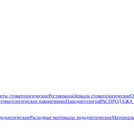
нты стоматологические
Реставрация
Зеркала стоматологические
О
томатологические наконечники
Пародонтология
РАСПРОДАЖА
додонтические
Расходные материалы эндодонтические
Материалы