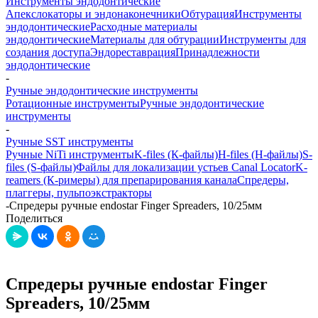
Инструменты эндодонтические
Апекслокаторы и эндонаконечники
Обтурация
Инструменты
эндодонтические
Расходные материалы
эндодонтические
Материалы для обтурации
Инструменты для
создания доступа
Эндореставрация
Принадлежности
эндодонтические
-
Ручные эндодонтические инструменты
Ротационные инструменты
Ручные эндодонтические
инструменты
-
Ручные SST инструменты
Ручные NiTi инструменты
K-files (К-файлы)
H-files (Н-файлы)
S-
files (S-файлы)
Файлы для локализации устьев Canal Locator
K-
reamers (К-римеры) для препарирования канала
Спредеры,
плаггеры, пульпоэкстракторы
-
Спредеры ручные endostar Finger Spreaders, 10/25мм
Поделиться
Спредеры ручные endostar Finger
Spreaders, 10/25мм