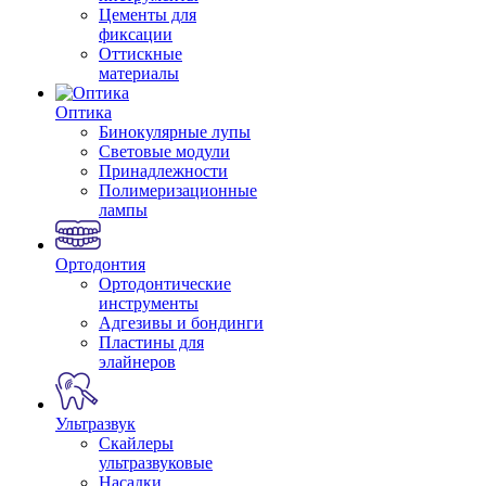
Цементы для
фиксации
Оттискные
материалы
Оптика
Бинокулярные лупы
Световые модули
Принадлежности
Полимеризационные
лампы
Ортодонтия
Ортодонтические
инструменты
Адгезивы и бондинги
Пластины для
элайнеров
Ультразвук
Скайлеры
ультразвуковые
Насадки