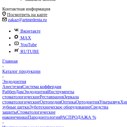
Контактная информация
Посмотреть на карте
zakaz@artmedenta.ru
Вконтакте
MAX
YouTube
RUTUBE
Главная
-
Каталог продукции
-
Эндодонтия
Анестезия
Система коффердам
РабберДам
Эндодонтия
Инструменты
стоматологические
Реставрация
Зеркала
стоматологические
Ортопедия
Оптика
Ортодонтия
Ультразвук
Хи
зубные щетки
Зуботехническое оборудование
Средства
защиты
Стоматологические
наконечники
Пародонтология
РАСПРОДАЖА %
-