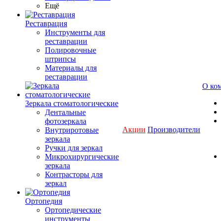
Ещё
Реставрация
Инструменты для
реставрации
Полировочные
штрипсы
Материалы для
реставрации
О ко
Зеркала стоматологические
Дентальные
фотозеркала
Акции
Производители
Внутриротовые
зеркала
Ручки для зеркал
Микрохирургические
зеркала
Контрасторы для
зеркал
Ортопедия
Ортопедические
инструменты