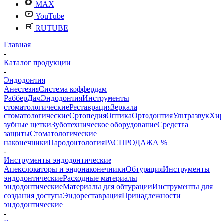
MAX
YouTube
RUTUBE
Главная
-
Каталог продукции
-
Эндодонтия
Анестезия
Система коффердам
РабберДам
Эндодонтия
Инструменты
стоматологические
Реставрация
Зеркала
стоматологические
Ортопедия
Оптика
Ортодонтия
Ультразвук
Хи
зубные щетки
Зуботехническое оборудование
Средства
защиты
Стоматологические
наконечники
Пародонтология
РАСПРОДАЖА %
-
Инструменты эндодонтические
Апекслокаторы и эндонаконечники
Обтурация
Инструменты
эндодонтические
Расходные материалы
эндодонтические
Материалы для обтурации
Инструменты для
создания доступа
Эндореставрация
Принадлежности
эндодонтические
-