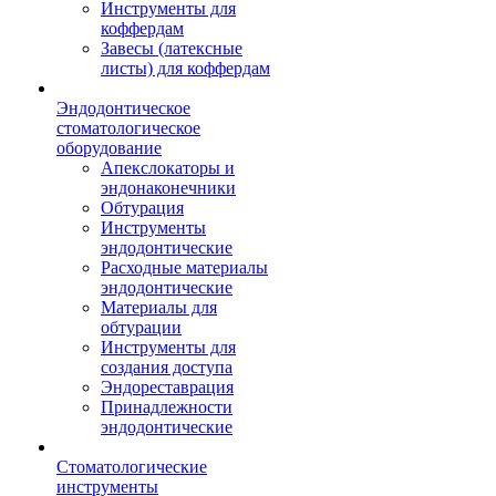
Инструменты для
коффердам
Завесы (латексные
листы) для коффердам
Эндодонтическое
стоматологическое
оборудование
Апекслокаторы и
эндонаконечники
Обтурация
Инструменты
эндодонтические
Расходные материалы
эндодонтические
Материалы для
обтурации
Инструменты для
создания доступа
Эндореставрация
Принадлежности
эндодонтические
Стоматологические
инструменты