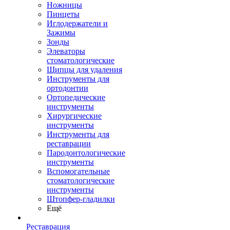
Ножницы
Пинцеты
Иглодержатели и
Зажимы
Зонды
Элеваторы
стоматологические
Щипцы для удаления
Инструменты для
ортодонтии
Ортопедические
инструменты
Хирургические
инструменты
Инструменты для
реставрации
Пародонтологические
инструменты
Вспомогательные
стоматологические
инструменты
Штопфер-гладилки
Ещё
Реставрация