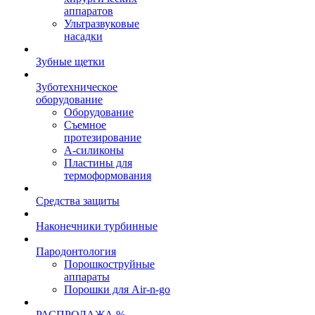
аппаратов
Ультразвуковые
насадки
Зубные щетки
Зуботехническое
оборудование
Оборудование
Съемное
протезирование
А-силиконы
Пластины для
термоформования
Средства защиты
Наконечники турбинные
Пародонтология
Порошкоструйные
аппараты
Порошки для Air-n-go
РАСПРОДАЖА %