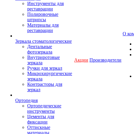
Инструменты для
реставрации
Полировочные
штрипсы
Материалы для
реставрации
О ко
Зеркала стоматологические
Дентальные
фотозеркала
Внутриротовые
Акции
Производители
зеркала
Ручки для зеркал
Микрохирургические
зеркала
Контрасторы для
зеркал
Ортопедия
Ортопедические
инструменты
Цементы для
фиксации
Оттискные
материалы