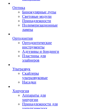
Оптика
Бинокулярные лупы
Световые модули
Принадлежности
Полимеризационные
лампы
Ортодонтия
Ортодонтические
инструменты
Адгезивы и бондинги
Пластины для
элайнеров
Ультразвук
Скайлеры
ультразвуковые
Насадки
Хирургия
Аппараты для
хирургии
Принадлежности для
хирургических