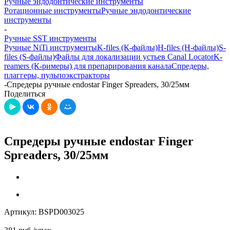
Ручные эндодонтические инструменты
Ротационные инструменты
Ручные эндодонтические
инструменты
-
Ручные SST инструменты
Ручные NiTi инструменты
K-files (К-файлы)
H-files (Н-файлы)
S-
files (S-файлы)
Файлы для локализации устьев Canal Locator
K-
reamers (К-римеры) для препарирования канала
Спредеры,
плаггеры, пульпоэкстракторы
-
Спредеры ручные endostar Finger Spreaders, 30/25мм
Поделиться
Спредеры ручные endostar Finger
Spreaders, 30/25мм
Артикул:
BSPD003025