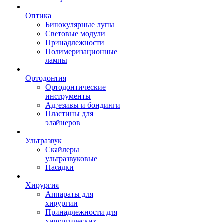
Оптика
Бинокулярные лупы
Световые модули
Принадлежности
Полимеризационные
лампы
Ортодонтия
Ортодонтические
инструменты
Адгезивы и бондинги
Пластины для
элайнеров
Ультразвук
Скайлеры
ультразвуковые
Насадки
Хирургия
Аппараты для
хирургии
Принадлежности для
хирургических