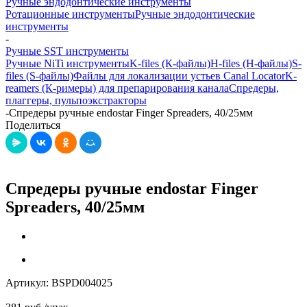
Ручные эндодонтические инструменты
Ротационные инструменты
Ручные эндодонтические
инструменты
-
Ручные SST инструменты
Ручные NiTi инструменты
K-files (К-файлы)
H-files (Н-файлы)
S-
files (S-файлы)
Файлы для локализации устьев Canal Locator
K-
reamers (К-римеры) для препарирования канала
Спредеры,
плаггеры, пульпоэкстракторы
-
Спредеры ручные endostar Finger Spreaders, 40/25мм
Поделиться
Спредеры ручные endostar Finger
Spreaders, 40/25мм
Артикул:
BSPD004025