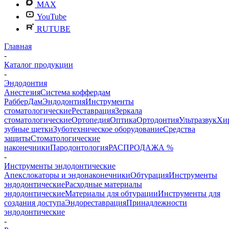
MAX
YouTube
RUTUBE
Главная
-
Каталог продукции
-
Эндодонтия
Анестезия
Система коффердам
РабберДам
Эндодонтия
Инструменты
стоматологические
Реставрация
Зеркала
стоматологические
Ортопедия
Оптика
Ортодонтия
Ультразвук
Хи
зубные щетки
Зуботехническое оборудование
Средства
защиты
Стоматологические
наконечники
Пародонтология
РАСПРОДАЖА %
-
Инструменты эндодонтические
Апекслокаторы и эндонаконечники
Обтурация
Инструменты
эндодонтические
Расходные материалы
эндодонтические
Материалы для обтурации
Инструменты для
создания доступа
Эндореставрация
Принадлежности
эндодонтические
-