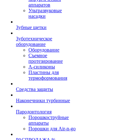
аппаратов
Ультразвуковые
насадки
Зубные щетки
Зуботехническое
оборудование
Оборудование
Съемное
протезирование
А-силиконы
Пластины для
термоформования
Средства защиты
Наконечники турбинные
Пародонтология
Порошкоструйные
аппараты
Порошки для Air-n-go
РАСПРОДАЖА %