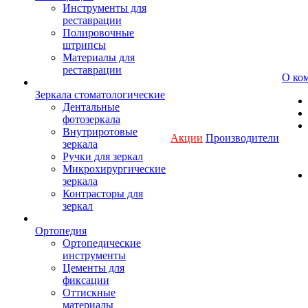
Инструменты для
реставрации
Полировочные
штрипсы
Материалы для
реставрации
О ко
Зеркала стоматологические
Дентальные
фотозеркала
Внутриротовые
Акции
Производители
зеркала
Ручки для зеркал
Микрохирургические
зеркала
Контрасторы для
зеркал
Ортопедия
Ортопедические
инструменты
Цементы для
фиксации
Оттискные
материалы