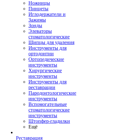
Ножницы
Пинцеты
Иглодержатели и
Зажимы
Зонды
Элеваторы
стоматологические
Щипцы для удаления
Инструменты для
ортодонтии
Ортопедические
инструменты
Хирургические
инструменты
Инструменты для
реставрации
Пародонтологические
инструменты
Вспомогательные
стоматологические
инструменты
Штопфер-гладилки
Ещё
Реставрация