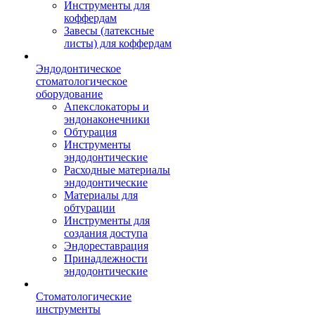
Инструменты для
коффердам
Завесы (латексные
листы) для коффердам
Эндодонтическое
стоматологическое
оборудование
Апекслокаторы и
эндонаконечники
Обтурация
Инструменты
эндодонтические
Расходные материалы
эндодонтические
Материалы для
обтурации
Инструменты для
создания доступа
Эндореставрация
Принадлежности
эндодонтические
Стоматологические
инструменты