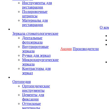
Инструменты для
реставрации
Полировочные
штрипсы
Материалы для
реставрации
О ко
Зеркала стоматологические
Дентальные
фотозеркала
Внутриротовые
Акции
Производители
зеркала
Ручки для зеркал
Микрохирургические
зеркала
Контрасторы для
зеркал
Ортопедия
Ортопедические
инструменты
Цементы для
фиксации
Оттискные
материалы