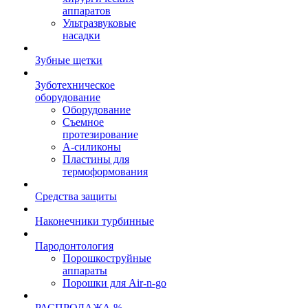
аппаратов
Ультразвуковые
насадки
Зубные щетки
Зуботехническое
оборудование
Оборудование
Съемное
протезирование
А-силиконы
Пластины для
термоформования
Средства защиты
Наконечники турбинные
Пародонтология
Порошкоструйные
аппараты
Порошки для Air-n-go
РАСПРОДАЖА %