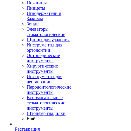
Ножницы
Пинцеты
Иглодержатели и
Зажимы
Зонды
Элеваторы
стоматологические
Щипцы для удаления
Инструменты для
ортодонтии
Ортопедические
инструменты
Хирургические
инструменты
Инструменты для
реставрации
Пародонтологические
инструменты
Вспомогательные
стоматологические
инструменты
Штопфер-гладилки
Ещё
Реставрация