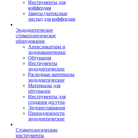
Инструменты для
коффердам
Завесы (латексные
листы) для коффердам
Эндодонтическое
стоматологическое
оборудование
Апекслокаторы и
эндонаконечники
Обтурация
Инструменты
эндодонтические
Расходные материалы
эндодонтические
Материалы для
обтурации
Инструменты для
создания доступа
Эндореставрация
Принадлежности
эндодонтические
Стоматологические
инструменты