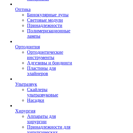
Оптика
Бинокулярные лупы
Световые модули
Принадлежности
Полимеризационные
лампы
Ортодонтия
Ортодонтические
инструменты
Адгезивы и бондинги
Пластины для
элайнеров
Ультразвук
Скайлеры
ультразвуковые
Насадки
Хирургия
Аппараты для
хирургии
Принадлежности для
хирургических