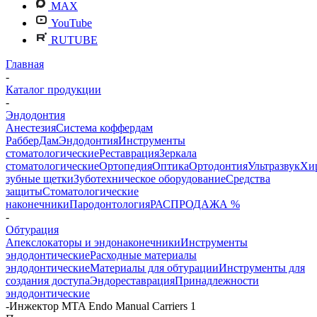
MAX
YouTube
RUTUBE
Главная
-
Каталог продукции
-
Эндодонтия
Анестезия
Система коффердам
РабберДам
Эндодонтия
Инструменты
стоматологические
Реставрация
Зеркала
стоматологические
Ортопедия
Оптика
Ортодонтия
Ультразвук
Хи
зубные щетки
Зуботехническое оборудование
Средства
защиты
Стоматологические
наконечники
Пародонтология
РАСПРОДАЖА %
-
Обтурация
Апекслокаторы и эндонаконечники
Инструменты
эндодонтические
Расходные материалы
эндодонтические
Материалы для обтурации
Инструменты для
создания доступа
Эндореставрация
Принадлежности
эндодонтические
-
Инжектор MTA Endo Manual Carriers 1