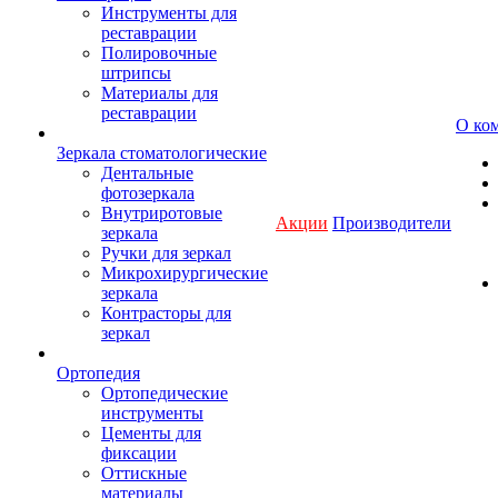
Инструменты для
реставрации
Полировочные
штрипсы
Материалы для
реставрации
О ко
Зеркала стоматологические
Дентальные
фотозеркала
Внутриротовые
Акции
Производители
зеркала
Ручки для зеркал
Микрохирургические
зеркала
Контрасторы для
зеркал
Ортопедия
Ортопедические
инструменты
Цементы для
фиксации
Оттискные
материалы