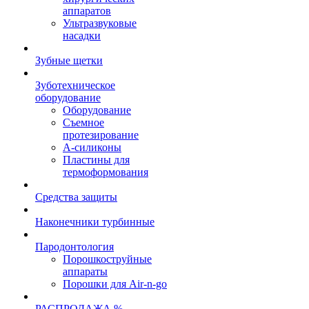
аппаратов
Ультразвуковые
насадки
Зубные щетки
Зуботехническое
оборудование
Оборудование
Съемное
протезирование
А-силиконы
Пластины для
термоформования
Средства защиты
Наконечники турбинные
Пародонтология
Порошкоструйные
аппараты
Порошки для Air-n-go
РАСПРОДАЖА %