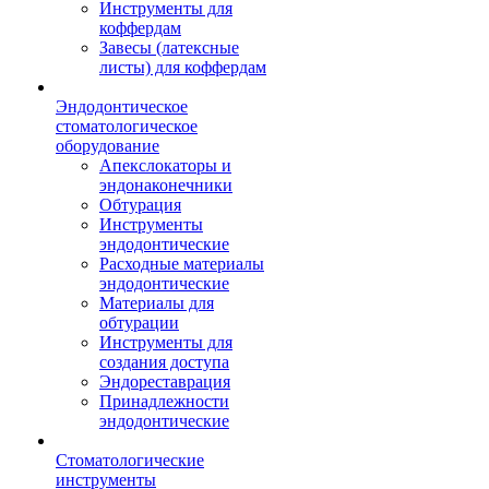
Инструменты для
коффердам
Завесы (латексные
листы) для коффердам
Эндодонтическое
стоматологическое
оборудование
Апекслокаторы и
эндонаконечники
Обтурация
Инструменты
эндодонтические
Расходные материалы
эндодонтические
Материалы для
обтурации
Инструменты для
создания доступа
Эндореставрация
Принадлежности
эндодонтические
Стоматологические
инструменты