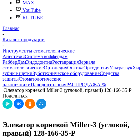
MAX
YouTube
RUTUBE
Главная
-
Каталог продукции
-
Инструменты стоматологические
Анестезия
Система коффердам
РабберДам
Эндодонтия
Реставрация
Зеркала
стоматологические
Ортопедия
Оптика
Ортодонтия
Ультразвук
Хи
зубные щетки
Зуботехническое оборудование
Средства
защиты
Стоматологические
наконечники
Пародонтология
РАСПРОДАЖА %
-
Элеватор корневой Miller-3 (угловой, правый) 128-166-35-P
Поделиться
Элеватор корневой Miller-3 (угловой,
правый) 128-166-35-P