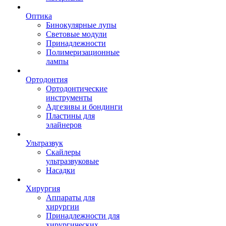
Оптика
Бинокулярные лупы
Световые модули
Принадлежности
Полимеризационные
лампы
Ортодонтия
Ортодонтические
инструменты
Адгезивы и бондинги
Пластины для
элайнеров
Ультразвук
Скайлеры
ультразвуковые
Насадки
Хирургия
Аппараты для
хирургии
Принадлежности для
хирургических