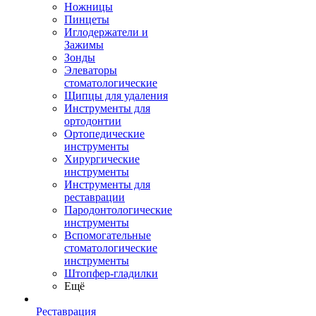
Ножницы
Пинцеты
Иглодержатели и
Зажимы
Зонды
Элеваторы
стоматологические
Щипцы для удаления
Инструменты для
ортодонтии
Ортопедические
инструменты
Хирургические
инструменты
Инструменты для
реставрации
Пародонтологические
инструменты
Вспомогательные
стоматологические
инструменты
Штопфер-гладилки
Ещё
Реставрация