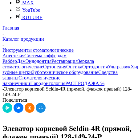
MAX
YouTube
RUTUBE
Главная
-
Каталог продукции
-
Инструменты стоматологические
Анестезия
Система коффердам
РабберДам
Эндодонтия
Реставрация
Зеркала
стоматологические
Ортопедия
Оптика
Ортодонтия
Ультразвук
Хи
зубные щетки
Зуботехническое оборудование
Средства
защиты
Стоматологические
наконечники
Пародонтология
РАСПРОДАЖА %
-
Элеватор корневой Seldin-4R (прямой, флажок правый) 128-
149-24-P
Поделиться
Элеватор корневой Seldin-4R (прямой,
флажок правый) 128-149-24-P