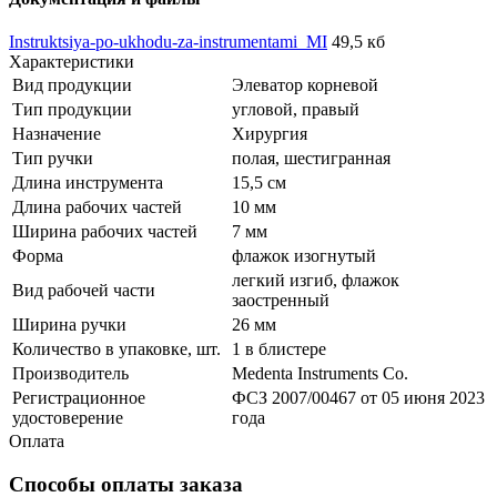
Instruktsiya-po-ukhodu-za-instrumentami_MI
49,5 кб
Характеристики
Вид продукции
Элеватор корневой
Тип продукции
угловой, правый
Назначение
Хирургия
Тип ручки
полая, шестигранная
Длина инструмента
15,5 см
Длина рабочих частей
10 мм
Ширина рабочих частей
7 мм
Форма
флажок изогнутый
легкий изгиб, флажок
Вид рабочей части
заостренный
Ширина ручки
26 мм
Количество в упаковке, шт.
1 в блистере
Производитель
Medenta Instruments Co.
Регистрационное
ФСЗ 2007/00467 от 05 июня 2023
удостоверение
года
Оплата
Способы оплаты заказа