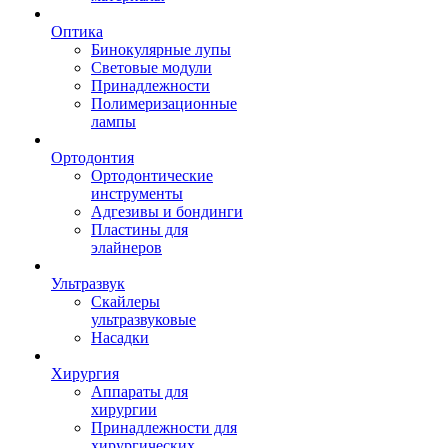
Оптика
Бинокулярные лупы
Световые модули
Принадлежности
Полимеризационные
лампы
Ортодонтия
Ортодонтические
инструменты
Адгезивы и бондинги
Пластины для
элайнеров
Ультразвук
Скайлеры
ультразвуковые
Насадки
Хирургия
Аппараты для
хирургии
Принадлежности для
хирургических