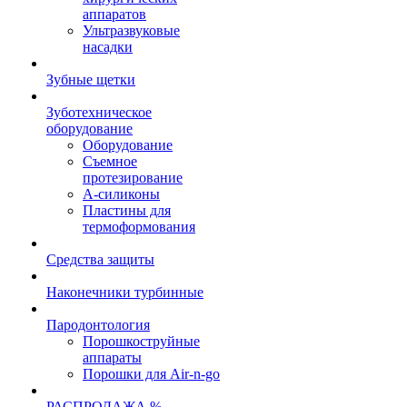
аппаратов
Ультразвуковые
насадки
Зубные щетки
Зуботехническое
оборудование
Оборудование
Съемное
протезирование
А-силиконы
Пластины для
термоформования
Средства защиты
Наконечники турбинные
Пародонтология
Порошкоструйные
аппараты
Порошки для Air-n-go
РАСПРОДАЖА %