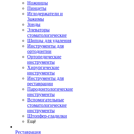
Ножницы
Пинцеты
Иглодержатели и
Зажимы
Зонды
Элеваторы
стоматологические
Щипцы для удаления
Инструменты для
ортодонтии
Ортопедические
инструменты
Хирургические
инструменты
Инструменты для
реставрации
Пародонтологические
инструменты
Вспомогательные
стоматологические
инструменты
Штопфер-гладилки
Ещё
Реставрация