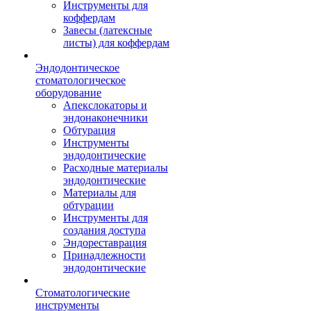
Инструменты для
коффердам
Завесы (латексные
листы) для коффердам
Эндодонтическое
стоматологическое
оборудование
Апекслокаторы и
эндонаконечники
Обтурация
Инструменты
эндодонтические
Расходные материалы
эндодонтические
Материалы для
обтурации
Инструменты для
создания доступа
Эндореставрация
Принадлежности
эндодонтические
Стоматологические
инструменты