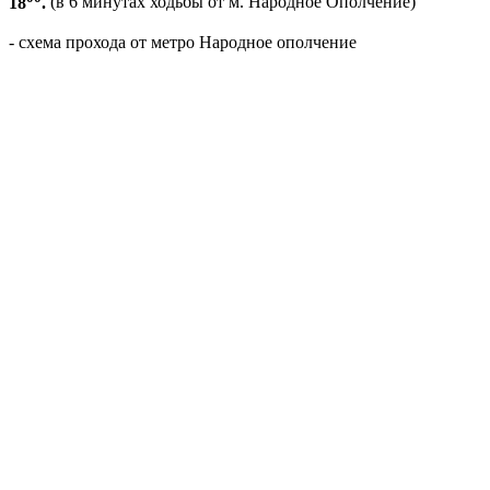
18
.
(в 6 минутах ходьбы от м. Народное Ополчение)
- схема прохода от метро Народное ополчение