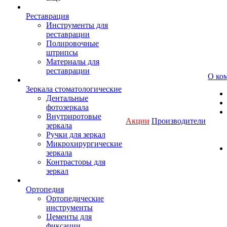
Реставрация
Инструменты для
реставрации
Полировочные
штрипсы
Материалы для
реставрации
О ко
Зеркала стоматологические
Дентальные
фотозеркала
Внутриротовые
Акции
Производители
зеркала
Ручки для зеркал
Микрохирургические
зеркала
Контрасторы для
зеркал
Ортопедия
Ортопедические
инструменты
Цементы для
фиксации