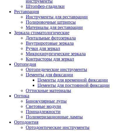
инструменты
Штопфер-гладилки
Реставрация
Инструменты для реставрации
Полировочные штрипсы
Материалы для реставрации
Зеркала стоматологические
Дентальные фотозеркала
Внутриротовые зеркала
Ручки для зеркал
Микрохирургические зеркала
Контрасторы для зеркал
Ортопедия
Ортопедические инструменты
Цементы для фиксации
Цементы для временной фиксации
Цементы для постоянной фиксации
Оттискные материалы
Оптика
Бинокулярные лупы
Световые модули
Принадлежности
Полимеризационные лампы
Ортодонтия
Ортодонтические инструменты