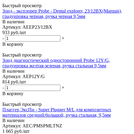
Быстрый просмотр
Зонд - эксплорер Probe - Dental explorer, 23/12BX(Marquis),
градуировка черная, ручка черная 9,5мм
В наличии
Артикул: AEEP23/12BX
933
руб.
/шт
-
+
В корзину
Быстрый просмотр
Зонд диагностический односторонний Probe 12Y/G,
градуировка желтая-зеленая, ручка стальная 9,5мм
В наличии
Артикул: AEP12Y/G
814
руб.
/шт
-
+
В корзину
Быстрый просмотр
Плаггер ЭксПи - Super Plugger M/L для композитных
материалов средний/большой, ручка стальная, 9,5мм
В наличии
Артикул: AEC/PMSPMLTNZ
1 665
руб.
/шт