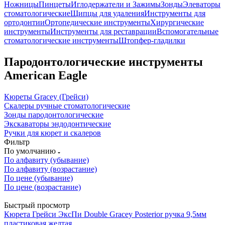
Ножницы
Пинцеты
Иглодержатели и Зажимы
Зонды
Элеваторы
стоматологические
Щипцы для удаления
Инструменты для
ортодонтии
Ортопедические инструменты
Хирургические
инструменты
Инструменты для реставрации
Вспомогательные
стоматологические инструменты
Штопфер-гладилки
Пародонтологические инструменты
American Eagle
Кюреты Gracey (Грейси)
Скалеры ручные стоматологические
Зонды пародонтологические
Экскаваторы эндодонтические
Ручки для кюрет и скалеров
Фильтр
По умолчанию
По алфавиту (убывание)
По алфавиту (возрастание)
По цене (убывание)
По цене (возрастание)
Быстрый просмотр
Кюрета Грейси ЭксПи Double Gracey Posterior ручка 9,5мм
пластиковая желтая