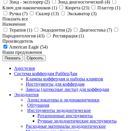
Зонд - эксплорер (
2
)
Зонд диагностический (
4
)
Ключ для наконечников (
1
)
Кюрета (
23
)
Плаггер (
1
)
Ручка (
7
)
Скалер (
13
)
Экскаватор (
3
)
Показать все
Назначение
Терапия (
1
)
Эндодонтия (
2
)
Диагностика (
7
)
Пародонтология (
43
)
Реставрация (
1
)
Производитель
American Eagle (
54
)
Наши предложения
Сбросить
Анестезия
Система коффердам РабберДам
Клампы коффердам и наборы клампов
Инструменты для коффердам
Завесы (латексные листы) для коффердам
Эндодонтия
Апекслокаторы и эндонаконечники
Обтурация
Инструменты эндодонтические
Ротационные инструменты
Ручные эндодонтические инструменты
Расходные материалы эндодонтические