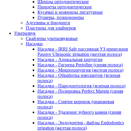
Щипцы ортодонтические
Пинцеты ортодонтические
Кусачки и ножницы лигатурные
Пушеры, позиционеры
Адгезивы и бондинги
Пластины для элайнеров
Ультразвук
Скайлеры ультразвуковые
Насадки
Насадки - IRRI Safe пассивная УЗ ирригация
Passive Ultrasonic irrigation (желтая полоса)
Насадки - Апикальная хирургия
Насадки - Гигиена Periofine (синяя полоса)
Насадки - Микрохирургия (желтая полоса)
Насадки - Обработка имплантов (зеленая
полоса)
Насадки - Пародонтология (зеленая полоса)
Насадки - Полировка Perfect Margin (синяя
полоса)
Насадки - Снятие коронок (оранжевая
полоса)
Насадки - Удаление зубного камня (синяя
полоса)
Насадки - Эндодонтия - файлы Endodontics
irrigation (желтая полоса)