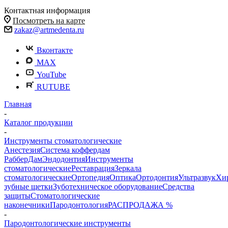
Контактная информация
Посмотреть на карте
zakaz@artmedenta.ru
Вконтакте
MAX
YouTube
RUTUBE
Главная
-
Каталог продукции
-
Инструменты стоматологические
Анестезия
Система коффердам
РабберДам
Эндодонтия
Инструменты
стоматологические
Реставрация
Зеркала
стоматологические
Ортопедия
Оптика
Ортодонтия
Ультразвук
Хи
зубные щетки
Зуботехническое оборудование
Средства
защиты
Стоматологические
наконечники
Пародонтология
РАСПРОДАЖА %
-
Пародонтологические инструменты