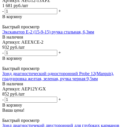
Артикул: AEG12-13XPZ
1 681
руб.
/шт
-
+
В корзину
Быстрый просмотр
Экскаватор Е-2 (15-9-15) ручка стальная, 6,3мм
В наличии
Артикул: AEEXCE-2
932
руб.
/шт
-
+
В корзину
Быстрый просмотр
Зонд диагностический односторонний Probe 12(Marquis),
градуировка желтая, зеленая, ручка черная 9,5мм
В наличии
Артикул: AEP12Y/GX
852
руб.
/шт
-
+
В корзину
Ваша цена!
Быстрый просмотр
Зонд диагностичекий двусторонний для глубоких карманов