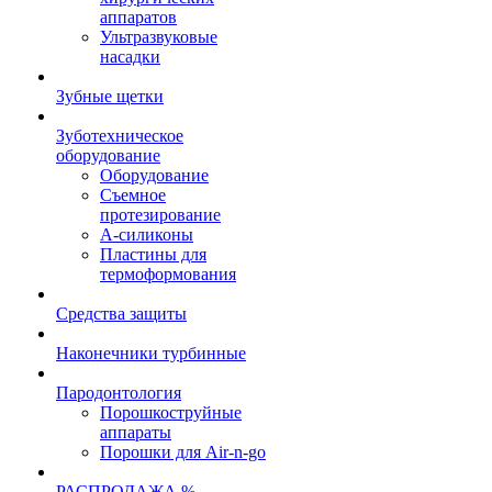
аппаратов
Ультразвуковые
насадки
Зубные щетки
Зуботехническое
оборудование
Оборудование
Съемное
протезирование
А-силиконы
Пластины для
термоформования
Средства защиты
Наконечники турбинные
Пародонтология
Порошкоструйные
аппараты
Порошки для Air-n-go
РАСПРОДАЖА %