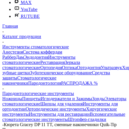
MAX
YouTube
RUTUBE
Главная
-
Каталог продукции
-
Инструменты стоматологические
Анестезия
Система коффердам
РабберДам
Эндодонтия
Инструменты
стоматологические
Реставрация
Зеркала
стоматологические
Ортопедия
Оптика
Ортодонтия
Ультразвук
Хи
зубные щетки
Зуботехническое оборудование
Средства
защиты
Стоматологические
наконечники
Пародонтология
РАСПРОДАЖА %
-
Пародонтологические инструменты
Ножницы
Пинцеты
Иглодержатели и Зажимы
Зонды
Элеваторы
стоматологические
Щипцы для удаления
Инструменты для
ортодонтии
Ортопедические инструменты
Хирургические
инструменты
Инструменты для реставрации
Вспомогательные
стоматологические инструменты
Штопфер-гладилки
-
Кюрета Gracey DP 11 TT, сменные наконечники Quik-Tip