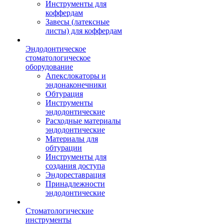
Инструменты для
коффердам
Завесы (латексные
листы) для коффердам
Эндодонтическое
стоматологическое
оборудование
Апекслокаторы и
эндонаконечники
Обтурация
Инструменты
эндодонтические
Расходные материалы
эндодонтические
Материалы для
обтурации
Инструменты для
создания доступа
Эндореставрация
Принадлежности
эндодонтические
Стоматологические
инструменты