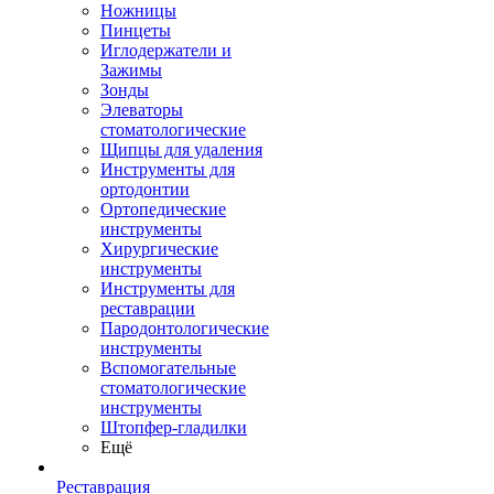
Ножницы
Пинцеты
Иглодержатели и
Зажимы
Зонды
Элеваторы
стоматологические
Щипцы для удаления
Инструменты для
ортодонтии
Ортопедические
инструменты
Хирургические
инструменты
Инструменты для
реставрации
Пародонтологические
инструменты
Вспомогательные
стоматологические
инструменты
Штопфер-гладилки
Ещё
Реставрация