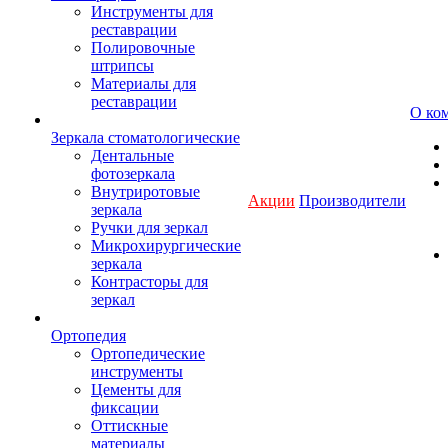
Инструменты для
реставрации
Полировочные
штрипсы
Материалы для
реставрации
О ко
Зеркала стоматологические
Дентальные
фотозеркала
Внутриротовые
Акции
Производители
зеркала
Ручки для зеркал
Микрохирургические
зеркала
Контрасторы для
зеркал
Ортопедия
Ортопедические
инструменты
Цементы для
фиксации
Оттискные
материалы