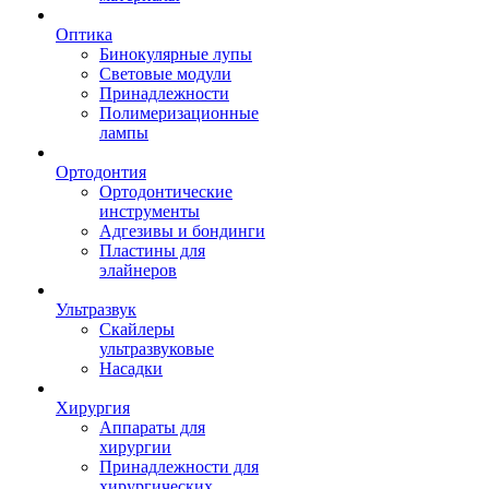
Оптика
Бинокулярные лупы
Световые модули
Принадлежности
Полимеризационные
лампы
Ортодонтия
Ортодонтические
инструменты
Адгезивы и бондинги
Пластины для
элайнеров
Ультразвук
Скайлеры
ультразвуковые
Насадки
Хирургия
Аппараты для
хирургии
Принадлежности для
хирургических