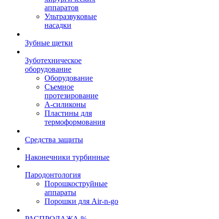
аппаратов
Ультразвуковые
насадки
Зубные щетки
Зуботехническое
оборудование
Оборудование
Съемное
протезирование
А-силиконы
Пластины для
термоформования
Средства защиты
Наконечники турбинные
Пародонтология
Порошкоструйные
аппараты
Порошки для Air-n-go
РАСПРОДАЖА %