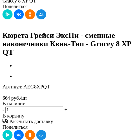
Gracey 8 XP QT
Поделиться
Кюрета Грейси ЭксПи - сменные
наконечники Квик-Тип - Gracey 8 XP
QT
Артикул:
AEG8XPQT
664
руб.
/шт
В наличии
-
+
В корзину
Рассчитать доставку
Поделиться