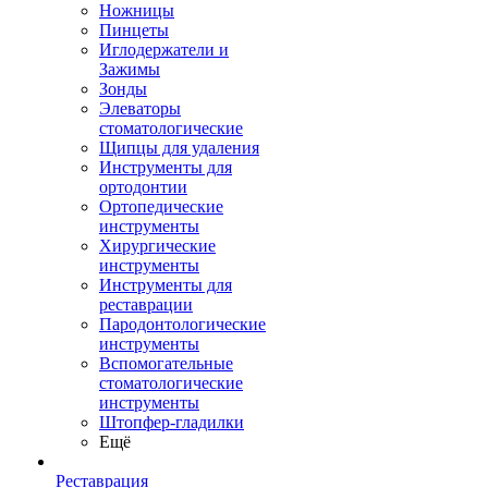
Ножницы
Пинцеты
Иглодержатели и
Зажимы
Зонды
Элеваторы
стоматологические
Щипцы для удаления
Инструменты для
ортодонтии
Ортопедические
инструменты
Хирургические
инструменты
Инструменты для
реставрации
Пародонтологические
инструменты
Вспомогательные
стоматологические
инструменты
Штопфер-гладилки
Ещё
Реставрация