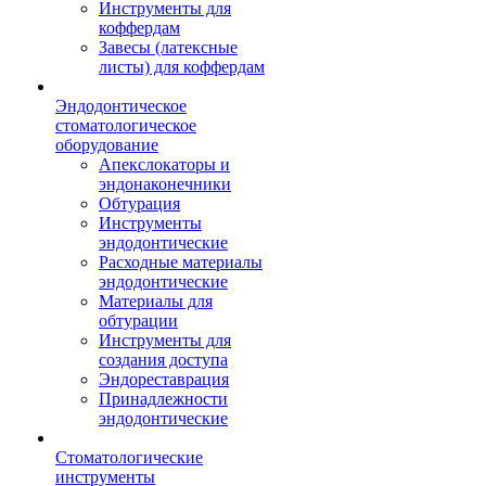
Инструменты для
коффердам
Завесы (латексные
листы) для коффердам
Эндодонтическое
стоматологическое
оборудование
Апекслокаторы и
эндонаконечники
Обтурация
Инструменты
эндодонтические
Расходные материалы
эндодонтические
Материалы для
обтурации
Инструменты для
создания доступа
Эндореставрация
Принадлежности
эндодонтические
Стоматологические
инструменты