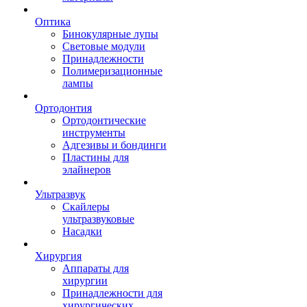
Оптика
Бинокулярные лупы
Световые модули
Принадлежности
Полимеризационные
лампы
Ортодонтия
Ортодонтические
инструменты
Адгезивы и бондинги
Пластины для
элайнеров
Ультразвук
Скайлеры
ультразвуковые
Насадки
Хирургия
Аппараты для
хирургии
Принадлежности для
хирургических