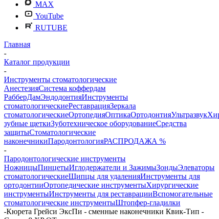
MAX
YouTube
RUTUBE
Главная
-
Каталог продукции
-
Инструменты стоматологические
Анестезия
Система коффердам
РабберДам
Эндодонтия
Инструменты
стоматологические
Реставрация
Зеркала
стоматологические
Ортопедия
Оптика
Ортодонтия
Ультразвук
Хи
зубные щетки
Зуботехническое оборудование
Средства
защиты
Стоматологические
наконечники
Пародонтология
РАСПРОДАЖА %
-
Пародонтологические инструменты
Ножницы
Пинцеты
Иглодержатели и Зажимы
Зонды
Элеваторы
стоматологические
Щипцы для удаления
Инструменты для
ортодонтии
Ортопедические инструменты
Хирургические
инструменты
Инструменты для реставрации
Вспомогательные
стоматологические инструменты
Штопфер-гладилки
-
Кюрета Грейси ЭксПи - сменные наконечники Квик-Тип -