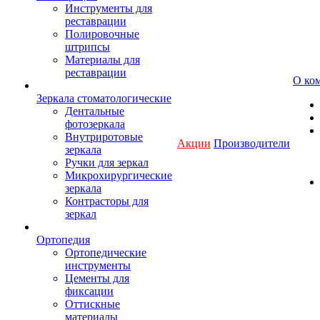
Инструменты для
реставрации
Полировочные
штрипсы
Материалы для
реставрации
О ко
Зеркала стоматологические
Дентальные
фотозеркала
Внутриротовые
Акции
Производители
зеркала
Ручки для зеркал
Микрохирургические
зеркала
Контрасторы для
зеркал
Ортопедия
Ортопедические
инструменты
Цементы для
фиксации
Оттискные
материалы