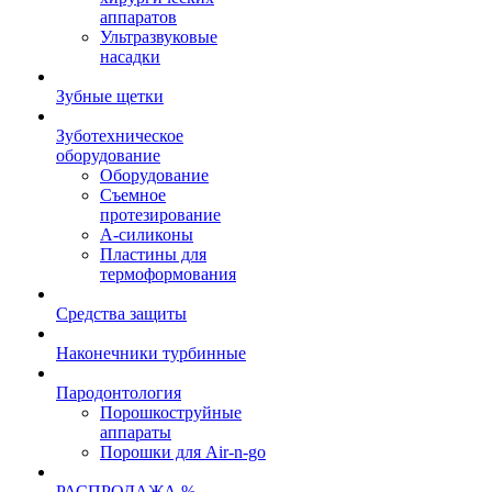
аппаратов
Ультразвуковые
насадки
Зубные щетки
Зуботехническое
оборудование
Оборудование
Съемное
протезирование
А-силиконы
Пластины для
термоформования
Средства защиты
Наконечники турбинные
Пародонтология
Порошкоструйные
аппараты
Порошки для Air-n-go
РАСПРОДАЖА %