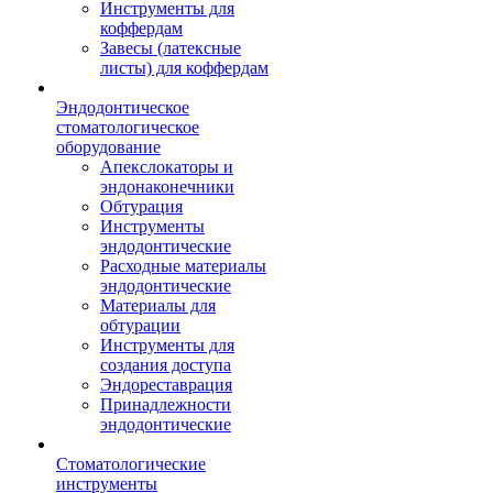
Инструменты для
коффердам
Завесы (латексные
листы) для коффердам
Эндодонтическое
стоматологическое
оборудование
Апекслокаторы и
эндонаконечники
Обтурация
Инструменты
эндодонтические
Расходные материалы
эндодонтические
Материалы для
обтурации
Инструменты для
создания доступа
Эндореставрация
Принадлежности
эндодонтические
Стоматологические
инструменты