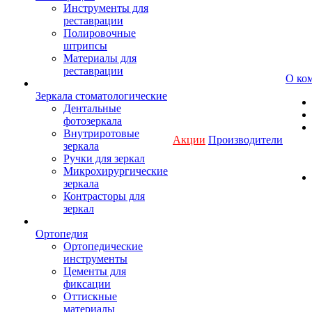
Инструменты для
реставрации
Полировочные
штрипсы
Материалы для
реставрации
О ко
Зеркала стоматологические
Дентальные
фотозеркала
Внутриротовые
Акции
Производители
зеркала
Ручки для зеркал
Микрохирургические
зеркала
Контрасторы для
зеркал
Ортопедия
Ортопедические
инструменты
Цементы для
фиксации
Оттискные
материалы