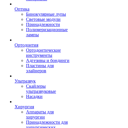
Оптика
Бинокулярные лупы
Световые модули
Принадлежности
Полимеризационные
лампы
Ортодонтия
Ортодонтические
инструменты
Адгезивы и бондинги
Пластины для
элайнеров
Ультразвук
Скайлеры
ультразвуковые
Насадки
Хирургия
Аппараты для
хирургии
Принадлежности для
хирургических