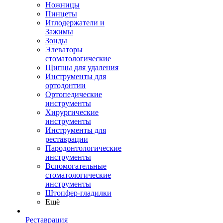
Ножницы
Пинцеты
Иглодержатели и
Зажимы
Зонды
Элеваторы
стоматологические
Щипцы для удаления
Инструменты для
ортодонтии
Ортопедические
инструменты
Хирургические
инструменты
Инструменты для
реставрации
Пародонтологические
инструменты
Вспомогательные
стоматологические
инструменты
Штопфер-гладилки
Ещё
Реставрация