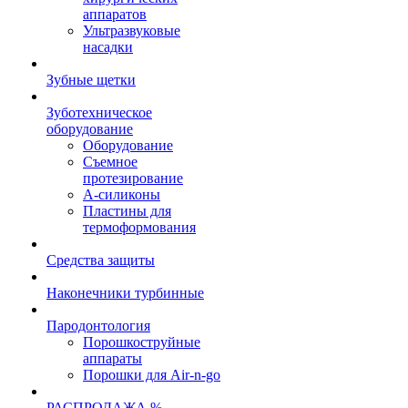
аппаратов
Ультразвуковые
насадки
Зубные щетки
Зуботехническое
оборудование
Оборудование
Съемное
протезирование
А-силиконы
Пластины для
термоформования
Средства защиты
Наконечники турбинные
Пародонтология
Порошкоструйные
аппараты
Порошки для Air-n-go
РАСПРОДАЖА %