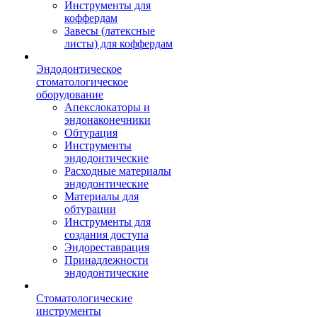
Инструменты для
коффердам
Завесы (латексные
листы) для коффердам
Эндодонтическое
стоматологическое
оборудование
Апекслокаторы и
эндонаконечники
Обтурация
Инструменты
эндодонтические
Расходные материалы
эндодонтические
Материалы для
обтурации
Инструменты для
создания доступа
Эндореставрация
Принадлежности
эндодонтические
Стоматологические
инструменты