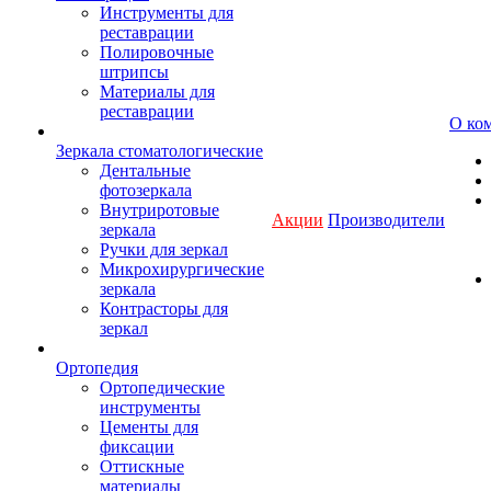
Инструменты для
реставрации
Полировочные
штрипсы
Материалы для
реставрации
О ко
Зеркала стоматологические
Дентальные
фотозеркала
Внутриротовые
Акции
Производители
зеркала
Ручки для зеркал
Микрохирургические
зеркала
Контрасторы для
зеркал
Ортопедия
Ортопедические
инструменты
Цементы для
фиксации
Оттискные
материалы