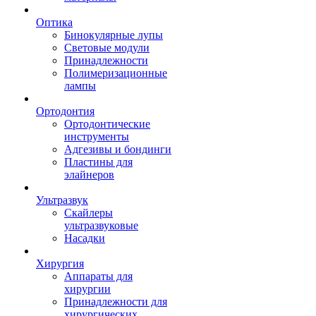
Оптика
Бинокулярные лупы
Световые модули
Принадлежности
Полимеризационные
лампы
Ортодонтия
Ортодонтические
инструменты
Адгезивы и бондинги
Пластины для
элайнеров
Ультразвук
Скайлеры
ультразвуковые
Насадки
Хирургия
Аппараты для
хирургии
Принадлежности для
хирургических