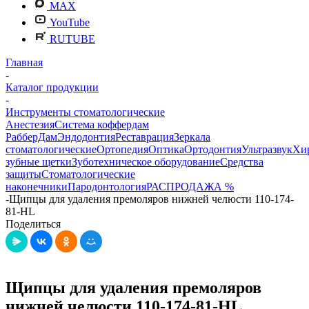
MAX
YouTube
RUTUBE
Главная
-
Каталог продукции
-
Инструменты стоматологические
Анестезия
Система коффердам
РабберДам
Эндодонтия
Реставрация
Зеркала
стоматологические
Ортопедия
Оптика
Ортодонтия
Ультразвук
Хи
зубные щетки
Зуботехническое оборудование
Средства
защиты
Стоматологические
наконечники
Пародонтология
РАСПРОДАЖА %
-
Щипцы для удаления премоляров нижней челюсти 110-174-
81-HL
Поделиться
Щипцы для удаления премоляров
нижней челюсти 110-174-81-HL