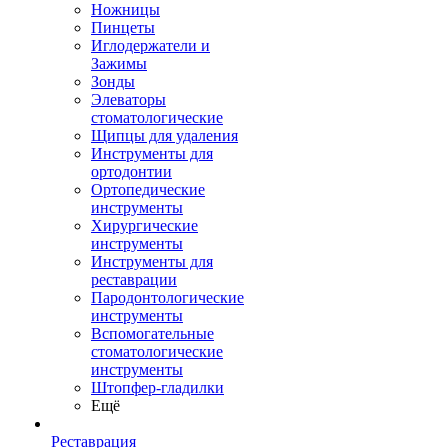
Ножницы
Пинцеты
Иглодержатели и
Зажимы
Зонды
Элеваторы
стоматологические
Щипцы для удаления
Инструменты для
ортодонтии
Ортопедические
инструменты
Хирургические
инструменты
Инструменты для
реставрации
Пародонтологические
инструменты
Вспомогательные
стоматологические
инструменты
Штопфер-гладилки
Ещё
Реставрация