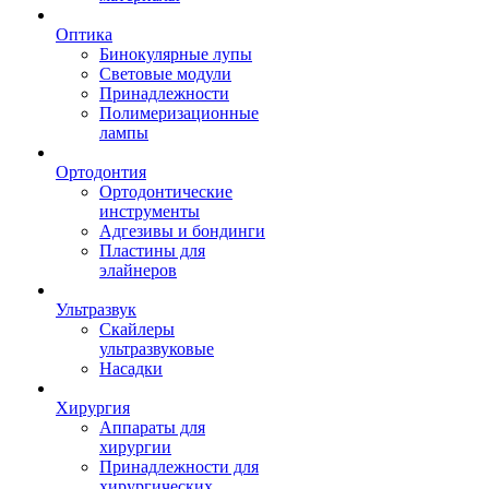
Оптика
Бинокулярные лупы
Световые модули
Принадлежности
Полимеризационные
лампы
Ортодонтия
Ортодонтические
инструменты
Адгезивы и бондинги
Пластины для
элайнеров
Ультразвук
Скайлеры
ультразвуковые
Насадки
Хирургия
Аппараты для
хирургии
Принадлежности для
хирургических