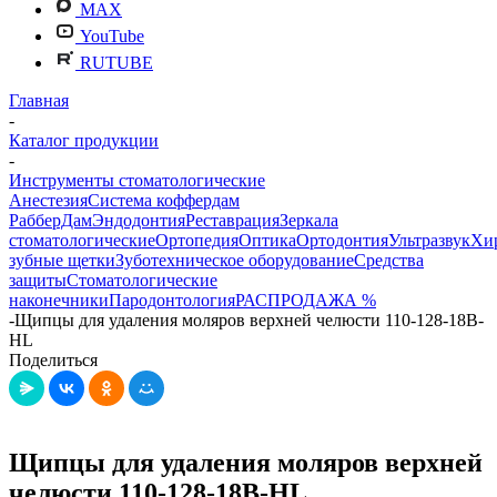
MAX
YouTube
RUTUBE
Главная
-
Каталог продукции
-
Инструменты стоматологические
Анестезия
Система коффердам
РабберДам
Эндодонтия
Реставрация
Зеркала
стоматологические
Ортопедия
Оптика
Ортодонтия
Ультразвук
Хи
зубные щетки
Зуботехническое оборудование
Средства
защиты
Стоматологические
наконечники
Пародонтология
РАСПРОДАЖА %
-
Щипцы для удаления моляров верхней челюсти 110-128-18B-
HL
Поделиться
Щипцы для удаления моляров верхней
челюсти 110-128-18B-HL