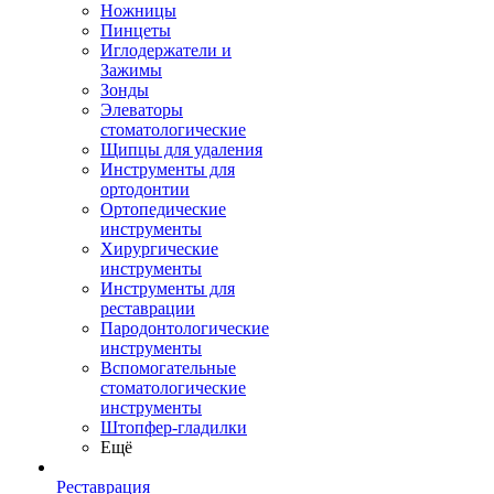
Ножницы
Пинцеты
Иглодержатели и
Зажимы
Зонды
Элеваторы
стоматологические
Щипцы для удаления
Инструменты для
ортодонтии
Ортопедические
инструменты
Хирургические
инструменты
Инструменты для
реставрации
Пародонтологические
инструменты
Вспомогательные
стоматологические
инструменты
Штопфер-гладилки
Ещё
Реставрация