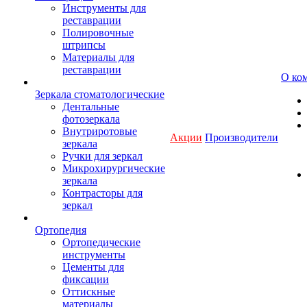
Инструменты для
реставрации
Полировочные
штрипсы
Материалы для
реставрации
О ко
Зеркала стоматологические
Дентальные
фотозеркала
Внутриротовые
Акции
Производители
зеркала
Ручки для зеркал
Микрохирургические
зеркала
Контрасторы для
зеркал
Ортопедия
Ортопедические
инструменты
Цементы для
фиксации
Оттискные
материалы