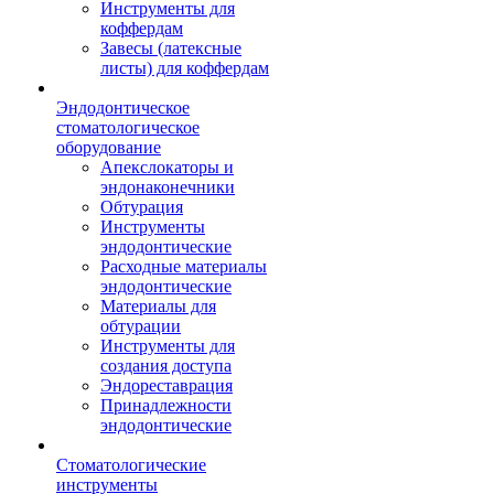
Инструменты для
коффердам
Завесы (латексные
листы) для коффердам
Эндодонтическое
стоматологическое
оборудование
Апекслокаторы и
эндонаконечники
Обтурация
Инструменты
эндодонтические
Расходные материалы
эндодонтические
Материалы для
обтурации
Инструменты для
создания доступа
Эндореставрация
Принадлежности
эндодонтические
Стоматологические
инструменты