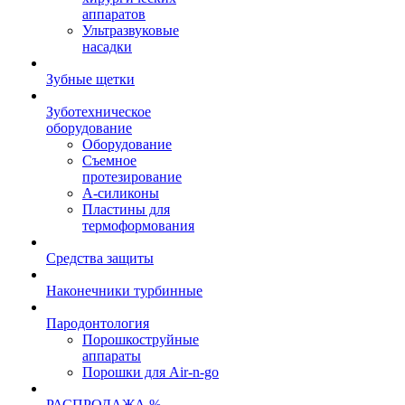
аппаратов
Ультразвуковые
насадки
Зубные щетки
Зуботехническое
оборудование
Оборудование
Съемное
протезирование
А-силиконы
Пластины для
термоформования
Средства защиты
Наконечники турбинные
Пародонтология
Порошкоструйные
аппараты
Порошки для Air-n-go
РАСПРОДАЖА %