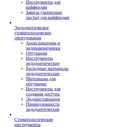
Инструменты для
коффердам
Завесы (латексные
листы) для коффердам
Эндодонтическое
стоматологическое
оборудование
Апекслокаторы и
эндонаконечники
Обтурация
Инструменты
эндодонтические
Расходные материалы
эндодонтические
Материалы для
обтурации
Инструменты для
создания доступа
Эндореставрация
Принадлежности
эндодонтические
Стоматологические
инструменты