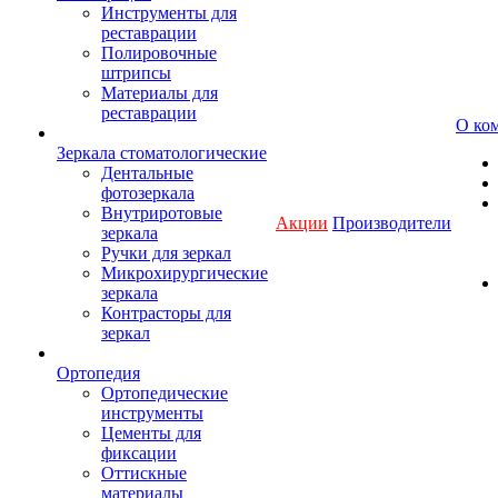
Инструменты для
реставрации
Полировочные
штрипсы
Материалы для
реставрации
О ко
Зеркала стоматологические
Дентальные
фотозеркала
Внутриротовые
Акции
Производители
зеркала
Ручки для зеркал
Микрохирургические
зеркала
Контрасторы для
зеркал
Ортопедия
Ортопедические
инструменты
Цементы для
фиксации
Оттискные
материалы