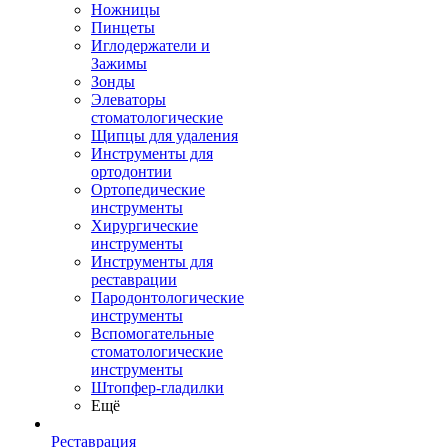
Ножницы
Пинцеты
Иглодержатели и
Зажимы
Зонды
Элеваторы
стоматологические
Щипцы для удаления
Инструменты для
ортодонтии
Ортопедические
инструменты
Хирургические
инструменты
Инструменты для
реставрации
Пародонтологические
инструменты
Вспомогательные
стоматологические
инструменты
Штопфер-гладилки
Ещё
Реставрация