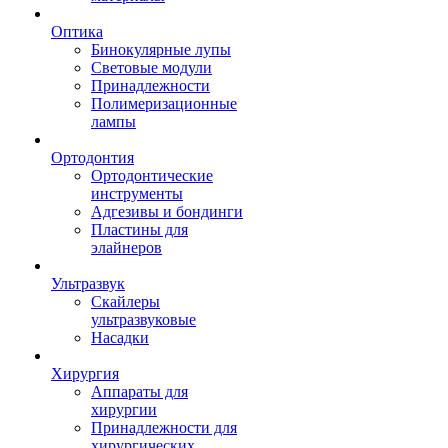
Оптика
Бинокулярные лупы
Световые модули
Принадлежности
Полимеризационные
лампы
Ортодонтия
Ортодонтические
инструменты
Адгезивы и бондинги
Пластины для
элайнеров
Ультразвук
Скайлеры
ультразвуковые
Насадки
Хирургия
Аппараты для
хирургии
Принадлежности для
хирургических