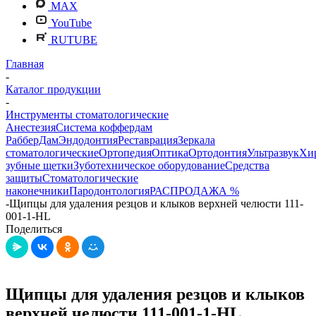
MAX
YouTube
RUTUBE
Главная
-
Каталог продукции
-
Инструменты стоматологические
Анестезия
Система коффердам
РабберДам
Эндодонтия
Реставрация
Зеркала
стоматологические
Ортопедия
Оптика
Ортодонтия
Ультразвук
Хи
зубные щетки
Зуботехническое оборудование
Средства
защиты
Стоматологические
наконечники
Пародонтология
РАСПРОДАЖА %
-
Щипцы для удаления резцов и клыков верхней челюсти 111-
001-1-HL
Поделиться
Щипцы для удаления резцов и клыков
верхней челюсти 111-001-1-HL