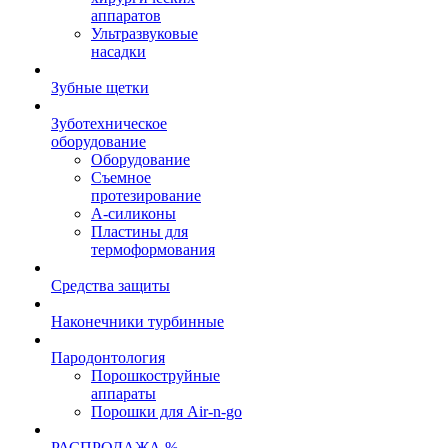
аппаратов
Ультразвуковые
насадки
Зубные щетки
Зуботехническое
оборудование
Оборудование
Съемное
протезирование
А-силиконы
Пластины для
термоформования
Средства защиты
Наконечники турбинные
Пародонтология
Порошкоструйные
аппараты
Порошки для Air-n-go
РАСПРОДАЖА %