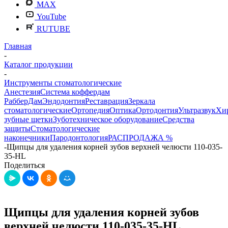
MAX
YouTube
RUTUBE
Главная
-
Каталог продукции
-
Инструменты стоматологические
Анестезия
Система коффердам
РабберДам
Эндодонтия
Реставрация
Зеркала
стоматологические
Ортопедия
Оптика
Ортодонтия
Ультразвук
Хи
зубные щетки
Зуботехническое оборудование
Средства
защиты
Стоматологические
наконечники
Пародонтология
РАСПРОДАЖА %
-
Щипцы для удаления корней зубов верхней челюсти 110-035-
35-HL
Поделиться
Щипцы для удаления корней зубов
верхней челюсти 110-035-35-HL