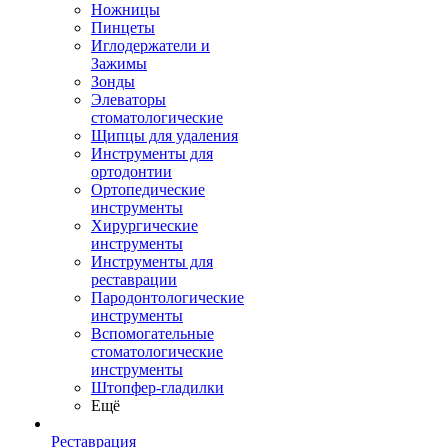
Ножницы
Пинцеты
Иглодержатели и
Зажимы
Зонды
Элеваторы
стоматологические
Щипцы для удаления
Инструменты для
ортодонтии
Ортопедические
инструменты
Хирургические
инструменты
Инструменты для
реставрации
Пародонтологические
инструменты
Вспомогательные
стоматологические
инструменты
Штопфер-гладилки
Ещё
Реставрация