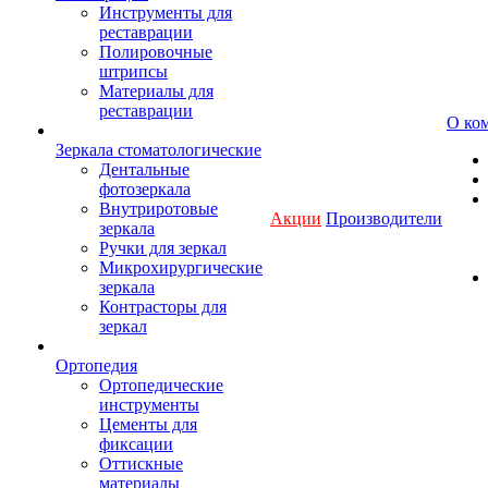
Инструменты для
реставрации
Полировочные
штрипсы
Материалы для
реставрации
О ко
Зеркала стоматологические
Дентальные
фотозеркала
Внутриротовые
Акции
Производители
зеркала
Ручки для зеркал
Микрохирургические
зеркала
Контрасторы для
зеркал
Ортопедия
Ортопедические
инструменты
Цементы для
фиксации
Оттискные
материалы