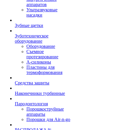
аппаратов
Ультразвуковые
насадки
Зубные щетки
Зуботехническое
оборудование
Оборудование
Съемное
протезирование
А-силиконы
Пластины для
термоформования
Средства защиты
Наконечники турбинные
Пародонтология
Порошкоструйные
аппараты
Порошки для Air-n-go
РАСПРОДАЖА %