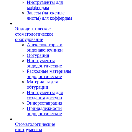
Инструменты для
коффердам
Завесы (латексные
листы) для коффердам
Эндодонтическое
стоматологическое
оборудование
Апекслокаторы и
эндонаконечники
Обтурация
Инструменты
эндодонтические
Расходные материалы
эндодонтические
Материалы для
обтурации
Инструменты для
создания доступа
Эндореставрация
Принадлежности
эндодонтические
Стоматологические
инструменты