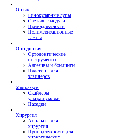
Оптика
Бинокулярные лупы
Световые модули
Принадлежности
Полимеризационные
лампы
Ортодонтия
Ортодонтические
инструменты
Адгезивы и бондинги
Пластины для
элайнеров
Ультразвук
Скайлеры
ультразвуковые
Насадки
Хирургия
Аппараты для
хирургии
Принадлежности для
хирургических