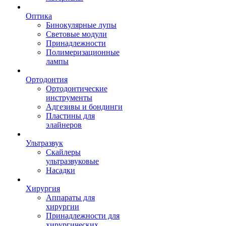
Оптика
Бинокулярные лупы
Световые модули
Принадлежности
Полимеризационные
лампы
Ортодонтия
Ортодонтические
инструменты
Адгезивы и бондинги
Пластины для
элайнеров
Ультразвук
Скайлеры
ультразвуковые
Насадки
Хирургия
Аппараты для
хирургии
Принадлежности для
хирургических