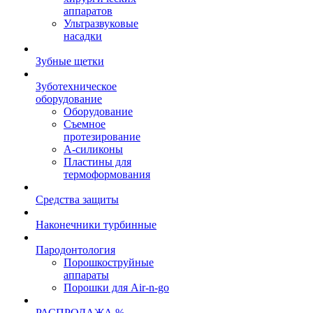
аппаратов
Ультразвуковые
насадки
Зубные щетки
Зуботехническое
оборудование
Оборудование
Съемное
протезирование
А-силиконы
Пластины для
термоформования
Средства защиты
Наконечники турбинные
Пародонтология
Порошкоструйные
аппараты
Порошки для Air-n-go
РАСПРОДАЖА %