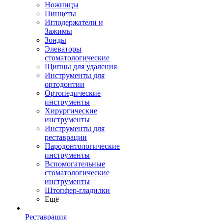
Ножницы
Пинцеты
Иглодержатели и
Зажимы
Зонды
Элеваторы
стоматологические
Щипцы для удаления
Инструменты для
ортодонтии
Ортопедические
инструменты
Хирургические
инструменты
Инструменты для
реставрации
Пародонтологические
инструменты
Вспомогательные
стоматологические
инструменты
Штопфер-гладилки
Ещё
Реставрация