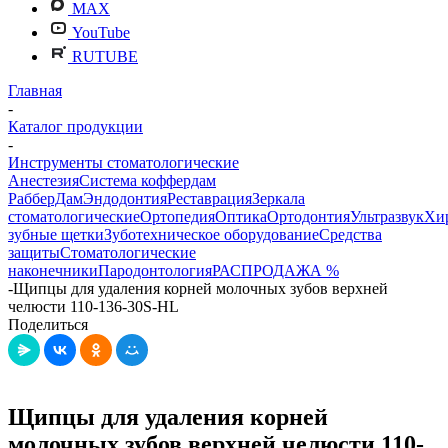
MAX
YouTube
RUTUBE
Главная
-
Каталог продукции
-
Инструменты стоматологические
Анестезия
Система коффердам
РабберДам
Эндодонтия
Реставрация
Зеркала
стоматологические
Ортопедия
Оптика
Ортодонтия
Ультразвук
Хи
зубные щетки
Зуботехническое оборудование
Средства
защиты
Стоматологические
наконечники
Пародонтология
РАСПРОДАЖА %
-
Щипцы для удаления корней молочных зубов верхней
челюсти 110-136-30S-HL
Поделиться
Щипцы для удаления корней
молочных зубов верхней челюсти 110-