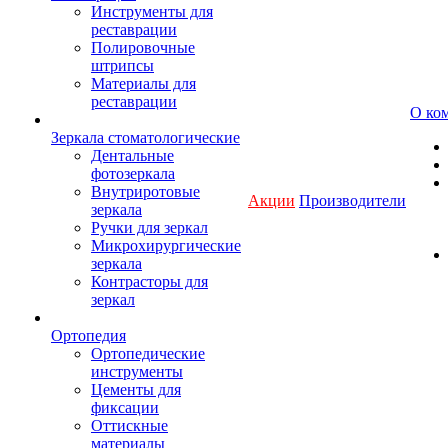
Инструменты для
реставрации
Полировочные
штрипсы
Материалы для
реставрации
О ко
Зеркала стоматологические
Дентальные
фотозеркала
Внутриротовые
Акции
Производители
зеркала
Ручки для зеркал
Микрохирургические
зеркала
Контрасторы для
зеркал
Ортопедия
Ортопедические
инструменты
Цементы для
фиксации
Оттискные
материалы