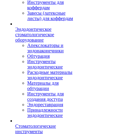
Инструменты для
коффердам
Завесы (латексные
листы) для коффердам
Эндодонтическое
стоматологическое
оборудование
Апекслокаторы и
эндонаконечники
Обтурация
Инструменты
эндодонтические
Расходные материалы
эндодонтические
Материалы для
обтурации
Инструменты для
создания доступа
Эндореставрация
Принадлежности
эндодонтические
Стоматологические
инструменты