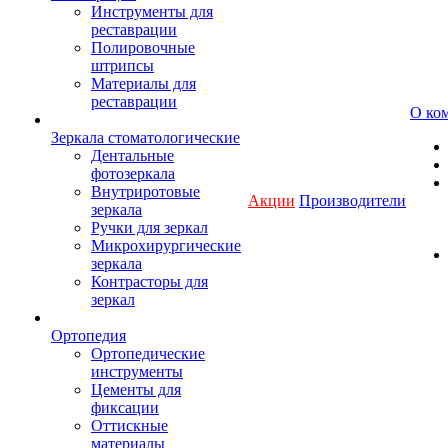
Инструменты для
реставрации
Полировочные
штрипсы
Материалы для
реставрации
О ко
Зеркала стоматологические
Дентальные
фотозеркала
Внутриротовые
Акции
Производители
зеркала
Ручки для зеркал
Микрохирургические
зеркала
Контрасторы для
зеркал
Ортопедия
Ортопедические
инструменты
Цементы для
фиксации
Оттискные
материалы