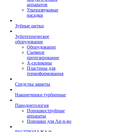
аппаратов
Ультразвуковые
насадки
Зубные щетки
Зуботехническое
оборудование
Оборудование
Съемное
протезирование
А-силиконы
Пластины для
термоформования
Средства защиты
Наконечники турбинные
Пародонтология
Порошкоструйные
аппараты
Порошки для Air-n-go
РАСПРОДАЖА %