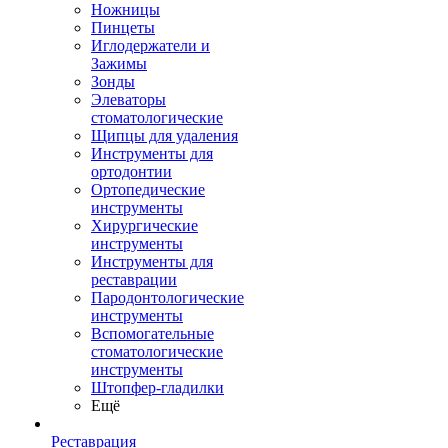
Ножницы
Пинцеты
Иглодержатели и
Зажимы
Зонды
Элеваторы
стоматологические
Щипцы для удаления
Инструменты для
ортодонтии
Ортопедические
инструменты
Хирургические
инструменты
Инструменты для
реставрации
Пародонтологические
инструменты
Вспомогательные
стоматологические
инструменты
Штопфер-гладилки
Ещё
Реставрация