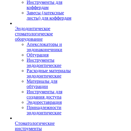
Инструменты для
коффердам
Завесы (латексные
листы) для коффердам
Эндодонтическое
стоматологическое
оборудование
Апекслокаторы и
эндонаконечники
Обтурация
Инструменты
эндодонтические
Расходные материалы
эндодонтические
Материалы для
обтурации
Инструменты для
создания доступа
Эндореставрация
Принадлежности
эндодонтические
Стоматологические
инструменты