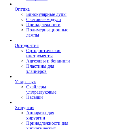
Оптика
Бинокулярные лупы
Световые модули
Принадлежности
Полимеризационные
лампы
Ортодонтия
Ортодонтические
инструменты
Адгезивы и бондинги
Пластины для
элайнеров
Ультразвук
Скайлеры
ультразвуковые
Насадки
Хирургия
Аппараты для
хирургии
Принадлежности для
хирургических