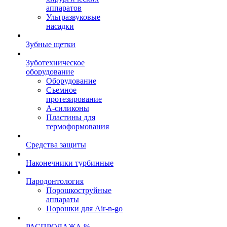
аппаратов
Ультразвуковые
насадки
Зубные щетки
Зуботехническое
оборудование
Оборудование
Съемное
протезирование
А-силиконы
Пластины для
термоформования
Средства защиты
Наконечники турбинные
Пародонтология
Порошкоструйные
аппараты
Порошки для Air-n-go
РАСПРОДАЖА %