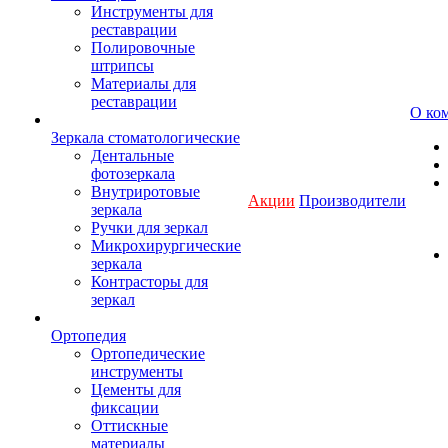
Инструменты для
реставрации
Полировочные
штрипсы
Материалы для
реставрации
О ко
Зеркала стоматологические
Дентальные
фотозеркала
Внутриротовые
Акции
Производители
зеркала
Ручки для зеркал
Микрохирургические
зеркала
Контрасторы для
зеркал
Ортопедия
Ортопедические
инструменты
Цементы для
фиксации
Оттискные
материалы