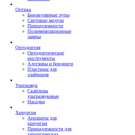
Оптика
Бинокулярные лупы
Световые модули
Принадлежности
Полимеризационные
лампы
Ортодонтия
Ортодонтические
инструменты
Адгезивы и бондинги
Пластины для
элайнеров
Ультразвук
Скайлеры
ультразвуковые
Насадки
Хирургия
Аппараты для
хирургии
Принадлежности для
хирургических