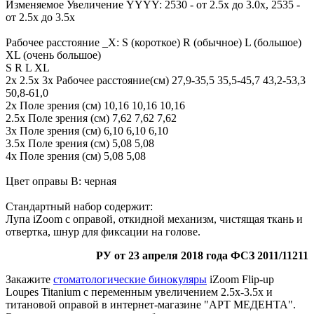
Изменяемое Увеличение YYYY: 2530 - от 2.5х до 3.0х, 2535 -
от 2.5х до 3.5х
Рабочее расстояние _Х: S (короткое) R (обычное) L (большое)
XL (очень большое)
S R L XL
2х 2.5х 3х Рабочее расстояние(cм) 27,9-35,5 35,5-45,7 43,2-53,3
50,8-61,0
2х Поле зрения (см) 10,16 10,16 10,16
2.5х Поле зрения (см) 7,62 7,62 7,62
3х Поле зрения (см) 6,10 6,10 6,10
3.5х Поле зрения (см) 5,08 5,08
4х Поле зрения (см) 5,08 5,08
Цвет оправы B: черная
Стандартный набор содержит:
Лупа iZoom с оправой, откидной механизм, чистящая ткань и
отвертка, шнур для фиксации на голове.
РУ от 23 апреля 2018 года ФСЗ 2011/11211
Закажите
стоматологические бинокуляры
iZoom Flip-up
Loupes Titanium с переменным увеличением 2.5х-3.5х и
титановой оправой в интернет-магазине "АРТ МЕДЕНТА".