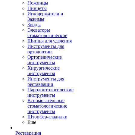
Ножницы
Пинцеты
Иглодержатели и
Зажимы
Зонды
Элеваторы
стоматологические
Щипцы для удаления
Инструменты для
ортодонтии
Ортопедические
инструменты
Хирургические
инструменты
Инструменты для
реставрации
Пародонтологические
инструменты
Вспомогательные
стоматологические
инструменты
Штопфер-гладилки
Ещё
Реставрация