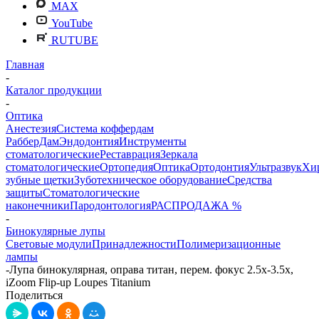
MAX
YouTube
RUTUBE
Главная
-
Каталог продукции
-
Оптика
Анестезия
Система коффердам
РабберДам
Эндодонтия
Инструменты
стоматологические
Реставрация
Зеркала
стоматологические
Ортопедия
Оптика
Ортодонтия
Ультразвук
Хи
зубные щетки
Зуботехническое оборудование
Средства
защиты
Стоматологические
наконечники
Пародонтология
РАСПРОДАЖА %
-
Бинокулярные лупы
Световые модули
Принадлежности
Полимеризационные
лампы
-
Лупа бинокулярная, оправа титан, перем. фокус 2.5х-3.5х,
iZoom Flip-up Loupes Titanium
Поделиться