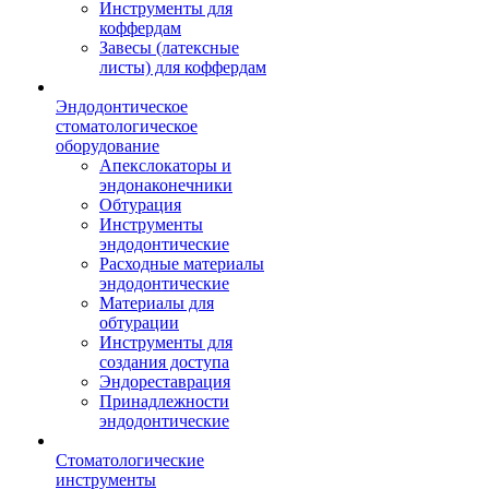
Инструменты для
коффердам
Завесы (латексные
листы) для коффердам
Эндодонтическое
стоматологическое
оборудование
Апекслокаторы и
эндонаконечники
Обтурация
Инструменты
эндодонтические
Расходные материалы
эндодонтические
Материалы для
обтурации
Инструменты для
создания доступа
Эндореставрация
Принадлежности
эндодонтические
Стоматологические
инструменты