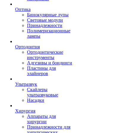
Оптика
Бинокулярные лупы
Световые модули
Принадлежности
Полимеризационные
лампы
Ортодонтия
Ортодонтические
инструменты
Адгезивы и бондинги
Пластины для
элайнеров
Ультразвук
Скайлеры
ультразвуковые
Насадки
Хирургия
Аппараты для
хирургии
Принадлежности для
хирургических