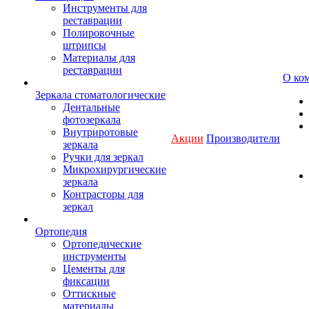
Инструменты для
реставрации
Полировочные
штрипсы
Материалы для
реставрации
О ко
Зеркала стоматологические
Дентальные
фотозеркала
Внутриротовые
Акции
Производители
зеркала
Ручки для зеркал
Микрохирургические
зеркала
Контрасторы для
зеркал
Ортопедия
Ортопедические
инструменты
Цементы для
фиксации
Оттискные
материалы