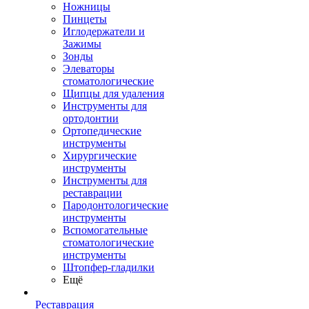
Ножницы
Пинцеты
Иглодержатели и
Зажимы
Зонды
Элеваторы
стоматологические
Щипцы для удаления
Инструменты для
ортодонтии
Ортопедические
инструменты
Хирургические
инструменты
Инструменты для
реставрации
Пародонтологические
инструменты
Вспомогательные
стоматологические
инструменты
Штопфер-гладилки
Ещё
Реставрация