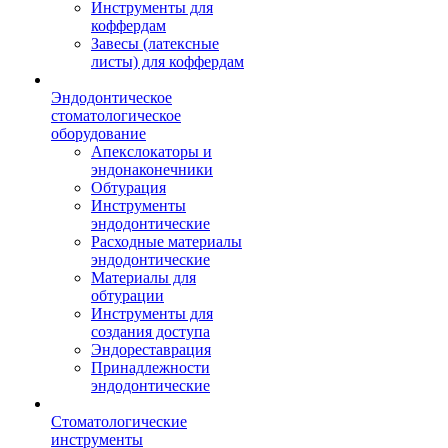
Инструменты для
коффердам
Завесы (латексные
листы) для коффердам
Эндодонтическое
стоматологическое
оборудование
Апекслокаторы и
эндонаконечники
Обтурация
Инструменты
эндодонтические
Расходные материалы
эндодонтические
Материалы для
обтурации
Инструменты для
создания доступа
Эндореставрация
Принадлежности
эндодонтические
Стоматологические
инструменты