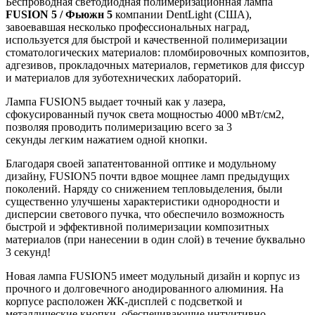
Беспроводная светодиодная полимеризационная лампа
FUSION 5 / Фьюжн 5
компании DentLight (США),
завоевавшая несколько профессиональных наград,
используется для быстрой и качественной полимеризации
стоматологических материалов: пломбировочных композитов,
адгезивов, прокладочных материалов, герметиков для фиссур
и материалов для зуботехнических лабораторий.
Лампа FUSION5 выдает точный как у лазера,
сфокусированный пучок света мощностью 4000 мВт/см2,
позволяя проводить полимеризацию всего за 3
секунды легким нажатием одной кнопки.
Благодаря своей запатентованной оптике и модульному
дизайну, FUSION5 почти вдвое мощнее ламп предыдущих
поколений. Наряду со снижением тепловыделения, были
существенно улучшены характеристики однородности и
дисперсии светового пучка, что обеспечило возможность
быстрой и эффективной полимеризации композитных
материалов (при нанесении в один слой) в течение буквально
3 секунд!
Новая лампа FUSION5 имеет модульный дизайн и корпус из
прочного и долговечного анодированного алюминия. На
корпусе расположен ЖК-дисплей с подсветкой и
металлические кнопки, обеспечивающие интуитивно