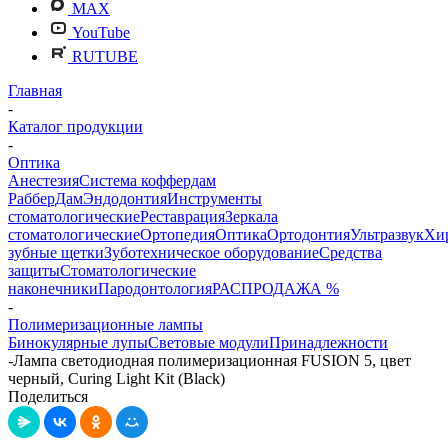
MAX
YouTube
RUTUBE
Главная
-
Каталог продукции
-
Оптика
Анестезия
Система коффердам
РабберДам
Эндодонтия
Инструменты
стоматологические
Реставрация
Зеркала
стоматологические
Ортопедия
Оптика
Ортодонтия
Ультразвук
Хи
зубные щетки
Зуботехническое оборудование
Средства
защиты
Стоматологические
наконечники
Пародонтология
РАСПРОДАЖА %
-
Полимеризационные лампы
Бинокулярные лупы
Световые модули
Принадлежности
-
Лампа светодиодная полимеризационная FUSION 5, цвет
черный, Curing Light Kit (Black)
Поделиться