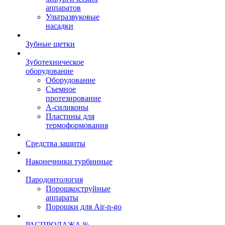
аппаратов
Ультразвуковые
насадки
Зубные щетки
Зуботехническое
оборудование
Оборудование
Съемное
протезирование
А-силиконы
Пластины для
термоформования
Средства защиты
Наконечники турбинные
Пародонтология
Порошкоструйные
аппараты
Порошки для Air-n-go
РАСПРОДАЖА %