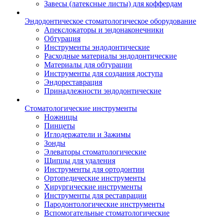
Завесы (латексные листы) для коффердам
Эндодонтическое стоматологическое оборудование
Апекслокаторы и эндонаконечники
Обтурация
Инструменты эндодонтические
Расходные материалы эндодонтические
Материалы для обтурации
Инструменты для создания доступа
Эндореставрация
Принадлежности эндодонтические
Стоматологические инструменты
Ножницы
Пинцеты
Иглодержатели и Зажимы
Зонды
Элеваторы стоматологические
Щипцы для удаления
Инструменты для ортодонтии
Ортопедические инструменты
Хирургические инструменты
Инструменты для реставрации
Пародонтологические инструменты
Вспомогательные стоматологические