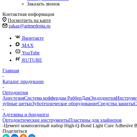
Заказать звонок
Контактная информация
Посмотреть на карте
zakaz@artmedenta.ru
Вконтакте
MAX
YouTube
RUTUBE
Главная
-
Каталог продукции
-
Ортодонтия
Анестезия
Система коффердам РабберДам
Эндодонтия
Инструме
зубные щетки
Зуботехническое оборудование
Средства защиты
С
-
Адгезивы и бондинги
Ортодонтические инструменты
Пластины для элайнеров
-
Цемент композитный набор High-Q-Bond Light Cure Adhesive Br
Поделиться