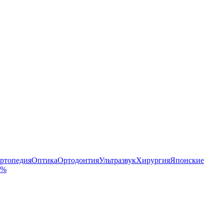
ртопедия
Оптика
Ортодонтия
Ультразвук
Хирургия
Японские
 %