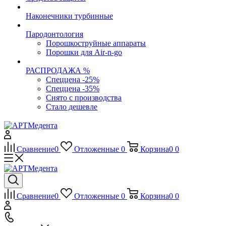
Наконечники турбинные
Пародонтология
Порошкоструйные аппараты
Порошки для Air-n-go
РАСПРОДАЖА %
Спеццена -25%
Спеццена -35%
Снято с производства
Стало дешевле
Сравнение
0
Отложенные
0
Корзина
0
0
Сравнение
0
Отложенные
0
Корзина
0
0