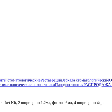
нты стоматологические
Реставрация
Зеркала стоматологические
О
томатологические наконечники
Пародонтология
РАСПРОДАЖА
acket Kit, 2 шприца по 1.2мл, флакон 6мл, 4 шприца по 4гр