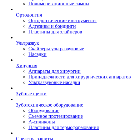
Полимеризационные лампы
Ортодонтия
Ортодонтические инструменты
Адгезивы и бондинги
Пластины для элайнеров
Ультразвук
Скайлеры ультразвуковые
Насадки
Хирургия
Аппараты для хирургии
Принадлежности для хирургических аппаратов
Ультразвуковые насадки
Зубные щетки
Зуботехническое оборудование
Оборудование
Съемное протезирование
А-силиконы
Пластины для термоформования
Средства защиты