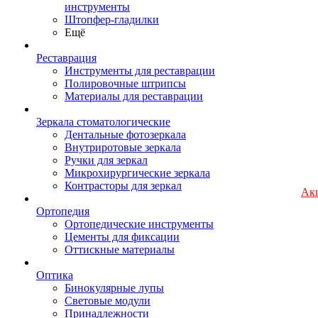
инструменты
Штопфер-гладилки
Ещё
Реставрация
Инструменты для реставрации
Полировочные штрипсы
Материалы для реставрации
Зеркала стоматологические
Дентальные фотозеркала
Внутриротовые зеркала
Ручки для зеркал
Микрохирургические зеркала
Контрасторы для зеркал
Ак
Ортопедия
Ортопедические инструменты
Цементы для фиксации
Оттискные материалы
Оптика
Бинокулярные лупы
Световые модули
Принадлежности