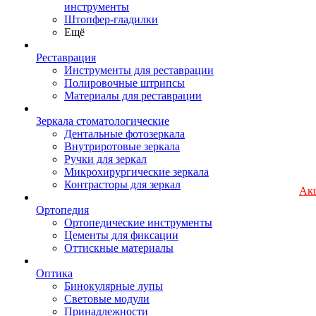
инструменты
Штопфер-гладилки
Ещё
Реставрация
Инструменты для реставрации
Полировочные штрипсы
Материалы для реставрации
Зеркала стоматологические
Дентальные фотозеркала
Внутриротовые зеркала
Ручки для зеркал
Микрохирургические зеркала
Контрасторы для зеркал
Ак
Ортопедия
Ортопедические инструменты
Цементы для фиксации
Оттискные материалы
Оптика
Бинокулярные лупы
Световые модули
Принадлежности