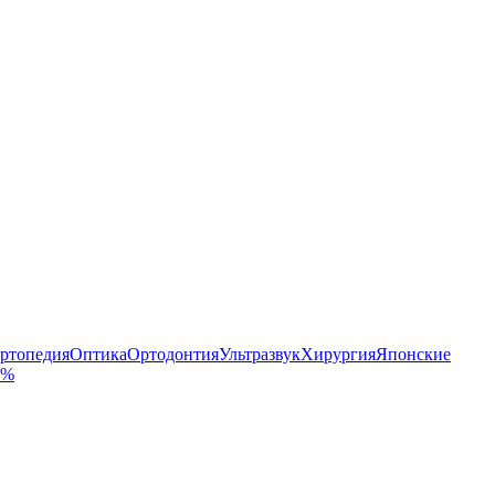
ртопедия
Оптика
Ортодонтия
Ультразвук
Хирургия
Японские
 %