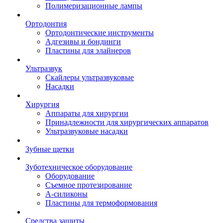
Полимеризационные лампы
Ортодонтия
Ортодонтические инструменты
Адгезивы и бондинги
Пластины для элайнеров
Ультразвук
Скайлеры ультразвуковые
Насадки
Хирургия
Аппараты для хирургии
Принадлежности для хирургических аппаратов
Ультразвуковые насадки
Зубные щетки
Зуботехническое оборудование
Оборудование
Съемное протезирование
А-силиконы
Пластины для термоформования
Средства защиты