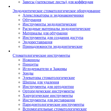
Завесы (латексные листы) для коффердам
Эндодонтическое стоматологическое оборудование
Апекслокаторы и эндонаконечники
Обтурация
Инструменты эндодонтические
Расходные материалы эндодонтические
Материалы для обтурации
Инструменты для создания доступа
Эндореставрация
Принадлежности эндодонтические
Стоматологические инструменты
Ножницы
Пинцеты
Иглодержатели и Зажимы
Зонды
Элеваторы стоматологические
Щипцы для удаления
Инструменты для ортодонтии
Ортопедические инструменты
Хирургические инструменты
Инструменты для реставрации
Пародонтологические инструменты
Вспомогательные стоматологические