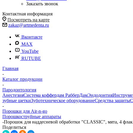
Заказать звонок
Контактная информация
Посмотреть на карте
zakaz@artmedenta.ru
Вконтакте
MAX
YouTube
RUTUBE
Главная
-
Каталог продукции
-
Пародонтология
Анестезия
Система коффердам РабберДам
Эндодонтия
Инструме
зубные щетки
Зуботехническое оборудование
Средства защиты
С
-
Порошки для Air-n-go
Порошкоструйные аппараты
-
Порошок для наддесневой обработки "CLASSIC", мята, 4 флак 
Поделиться