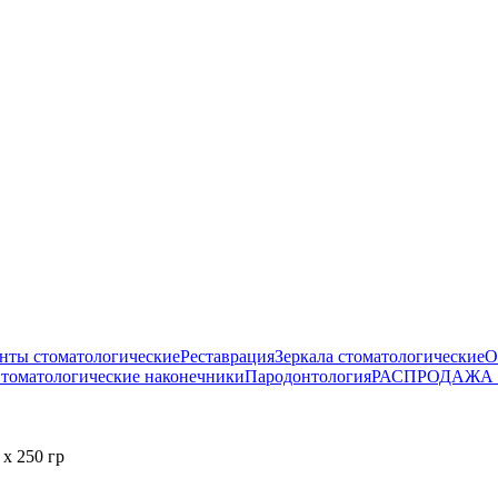
нты стоматологические
Реставрация
Зеркала стоматологические
О
томатологические наконечники
Пародонтология
РАСПРОДАЖА
х 250 гр