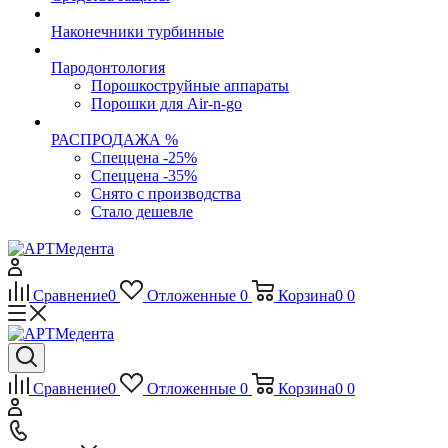
Наконечники турбинные
Пародонтология
Порошкоструйные аппараты
Порошки для Air-n-go
РАСПРОДАЖА %
Спеццена -25%
Спеццена -35%
Снято с производства
Стало дешевле
Сравнение
0
Отложенные
0
Корзина
0
0
Сравнение
0
Отложенные
0
Корзина
0
0