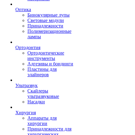
Оптика
Бинокулярные лупы
Световые модули
Принадлежности
Полимеризационные
лампы
Ортодонтия
Ортодонтические
инструменты
Адгезивы и бондинги
Пластины для
элайнеров
Ультразвук
Скайлеры
ультразвуковые
Насадки
Хирургия
Аппараты для
хирургии
Принадлежности для
хирургических