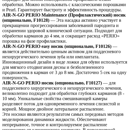
обработки. Можно использовать с классическими порошками
и Pearl. Гарантирует быстроту и эффективность процедуры.
AIR-N-GO PERIO Maintenance (Профилактический) носик
(опционально, F10128)
— Эта насадка активно участвует в
прекращении прогрессирования заболеваний пародонта и
сохранении здоровой клинической ситуации. Подходит для
обработки карманов до 4 мм, и сокращает расход «PERIO»
порошка на фазе профилактики.
AIR-N-GO PERIO easy носик (опционально, F10126)
—
является действительно ценным активом для поддесневого
нехирургического лечения зуба или имплантата.
Инновационный дизайн в виде ложки для обуви используется
для мягкого отодвигания десны и безболезненного
продвижения в карман от 3 до 8 мм. Достаточно 5 сек на одну
поверхность.
AIR-N-GO PERIO носик (опционально, F10127)
— для
поддесневого хирургического и нехирургического лечения,
великолепно подходит для обработки глубоких карманов (8 -
10 мм). Уникальные свойства смешивающей камеры
разделяют поток для одновременного лечения слизистой и
корней. Мощное двойное латеральное распыление.
Эти носики являются результатом самых передовых методов
моделирования динамики жидкости. Обеспечивают
непрерывное, точное и контролируемое распыление
независимо от клинического контекста. В повседневной