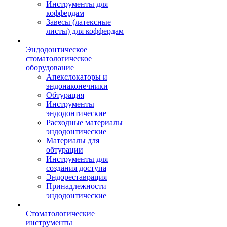
Инструменты для
коффердам
Завесы (латексные
листы) для коффердам
Эндодонтическое
стоматологическое
оборудование
Апекслокаторы и
эндонаконечники
Обтурация
Инструменты
эндодонтические
Расходные материалы
эндодонтические
Материалы для
обтурации
Инструменты для
создания доступа
Эндореставрация
Принадлежности
эндодонтические
Стоматологические
инструменты