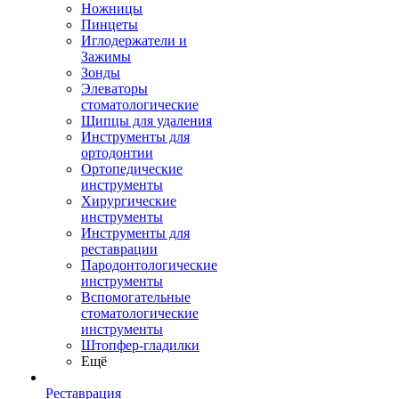
Ножницы
Пинцеты
Иглодержатели и
Зажимы
Зонды
Элеваторы
стоматологические
Щипцы для удаления
Инструменты для
ортодонтии
Ортопедические
инструменты
Хирургические
инструменты
Инструменты для
реставрации
Пародонтологические
инструменты
Вспомогательные
стоматологические
инструменты
Штопфер-гладилки
Ещё
Реставрация