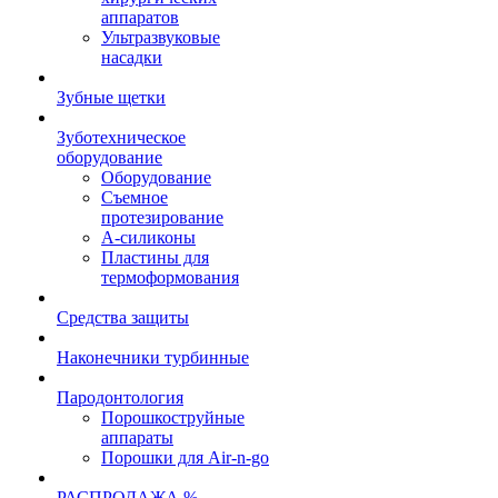
аппаратов
Ультразвуковые
насадки
Зубные щетки
Зуботехническое
оборудование
Оборудование
Съемное
протезирование
А-силиконы
Пластины для
термоформования
Средства защиты
Наконечники турбинные
Пародонтология
Порошкоструйные
аппараты
Порошки для Air-n-go
РАСПРОДАЖА %