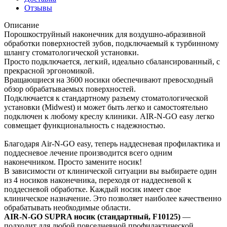
Отзывы
Описание
Порошкоструйный наконечник для воздушно-абразивной
обработки поверхностей зубов, подключаемый к турбинному
шлангу стоматологической установки.
Просто подключается, легкий, идеально сбалансированный, с
прекрасной эргономикой.
Вращающиеся на 3600 носики обеспечивают превосходный
обзор обрабатываемых поверхностей.
Подключается к стандартному разъему стоматологической
установки (Midwest) и может быть легко и самостоятельно
подключен к любому креслу клиники. AIR-N-GO easy легко
совмещает функциональность с надежностью.
Благодаря Air-N-GO easy, теперь наддесневая профилактика и
поддесневое лечение производится всего одним
наконечником. Просто замените носик!
В зависимости от клинической ситуации вы выбираете один
из 4 носиков наконечника, переходя от наддесневой к
поддесневой обработке. Каждый носик имеет свое
клиническое назначение. Это позволяет наиболее качественно
обрабатывать необходимые области.
AIR-N-GO SUPRA носик (стандартный, F10125)
—
подходит для любой повседневной профилактической