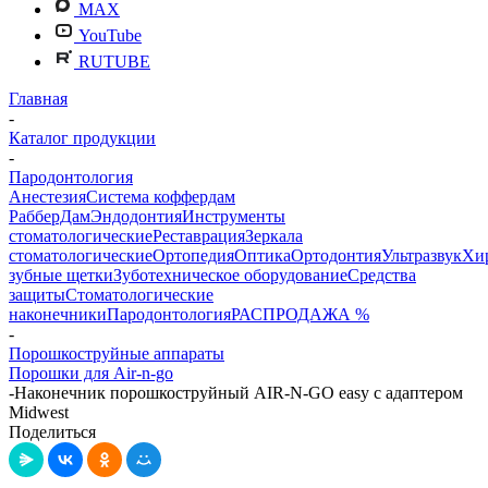
MAX
YouTube
RUTUBE
Главная
-
Каталог продукции
-
Пародонтология
Анестезия
Система коффердам
РабберДам
Эндодонтия
Инструменты
стоматологические
Реставрация
Зеркала
стоматологические
Ортопедия
Оптика
Ортодонтия
Ультразвук
Хи
зубные щетки
Зуботехническое оборудование
Средства
защиты
Стоматологические
наконечники
Пародонтология
РАСПРОДАЖА %
-
Порошкоструйные аппараты
Порошки для Air-n-go
-
Наконечник порошкоструйный AIR-N-GO easy с адаптером
Midwest
Поделиться