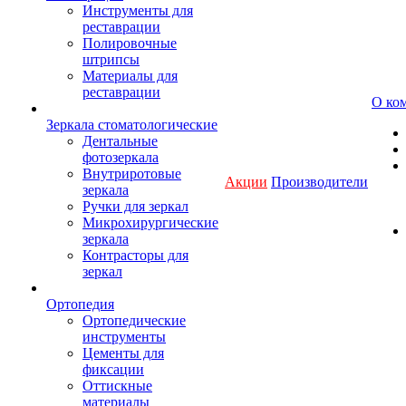
Инструменты для
реставрации
Полировочные
штрипсы
Материалы для
реставрации
О ко
Зеркала стоматологические
Дентальные
фотозеркала
Внутриротовые
Акции
Производители
зеркала
Ручки для зеркал
Микрохирургические
зеркала
Контрасторы для
зеркал
Ортопедия
Ортопедические
инструменты
Цементы для
фиксации
Оттискные
материалы