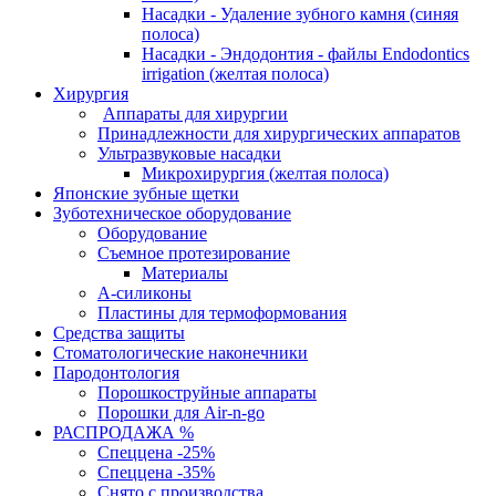
Насадки - Удаление зубного камня (синяя
полоса)
Насадки - Эндодонтия - файлы Endodontics
irrigation (желтая полоса)
Хирургия
Аппараты для хирургии
Принадлежности для хирургических аппаратов
Ультразвуковые насадки
Микрохирургия (желтая полоса)
Японские зубные щетки
Зуботехническое оборудование
Оборудование
Съемное протезирование
Материалы
А-силиконы
Пластины для термоформования
Средства защиты
Стоматологические наконечники
Пародонтология
Порошкоструйные аппараты
Порошки для Air-n-go
РАСПРОДАЖА %
Спеццена -25%
Спеццена -35%
Снято с производства