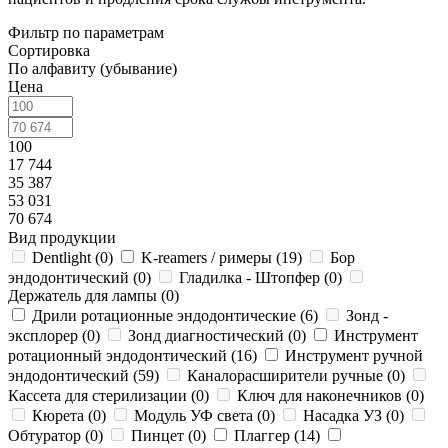
Фильтр по параметрам
Сортировка
По алфавиту (убывание)
Цена
100
17 744
35 387
53 031
70 674
Вид продукции
Dentlight (
0
)
K-reamers / римеры (
19
)
Бор
эндодонтический (
0
)
Гладилка - Штопфер (
0
)
Держатель для лампы (
0
)
Дрили ротационные эндодонтические (
6
)
Зонд -
эксплорер (
0
)
Зонд диагностический (
0
)
Инструмент
ротационный эндодонтический (
16
)
Инструмент ручной
эндодонтический (
59
)
Каналорасширители ручные (
0
)
Кассета для стерилизации (
0
)
Ключ для наконечников (
0
)
Кюрета (
0
)
Модуль УФ света (
0
)
Насадка УЗ (
0
)
Обтуратор (
0
)
Пинцет (
0
)
Плаггер (
14
)