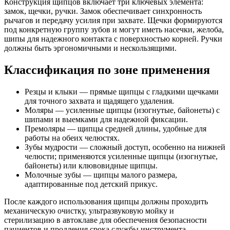
Конструкция щипцов включает три ключевых элемента:
замок, щечки, ручки. Замок обеспечивает синхронность
рычагов и передачу усилия при захвате. Щечки формируются
под конкретную группу зубов и могут иметь насечки, желоба,
шипы для надежного контакта с поверхностью корней. Ручки
должны быть эргономичными и нескользящими.
Классификация по зоне применения
Резцы и клыки — прямые щипцы с гладкими щечками
для точного захвата и щадящего удаления.
Моляры — усиленные щипцы (изогнутые, байонеты) с
шипами и выемками для надежной фиксации.
Премоляры — щипцы средней длины, удобные для
работы на обеих челюстях.
Зубы мудрости — сложный доступ, особенно на нижней
челюсти; применяются усиленные щипцы (изогнутые,
байонеты) или клювовидные щипцы.
Молочные зубы — щипцы малого размера,
адаптированные под детский прикус.
После каждого использования щипцы должны проходить
механическую очистку, ультразвуковую мойку и
стерилизацию в автоклаве для обеспечения безопасности
пациентов и продления срока службы инструмента.