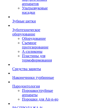
аппаратов
Ультразвуковые
насадки
Зубные щетки
Зуботехническое
оборудование
Оборудование
Съемное
протезирование
А-силиконы
Пластины для
термоформования
Средства защиты
Наконечники турбинные
Пародонтология
Порошкоструйные
аппараты
Порошки для Air-n-go
РАСПРОДАЖА %