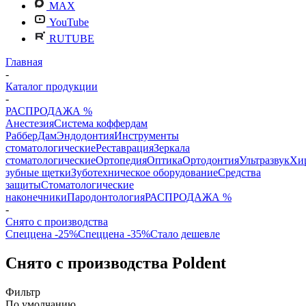
MAX
YouTube
RUTUBE
Главная
-
Каталог продукции
-
РАСПРОДАЖА %
Анестезия
Система коффердам
РабберДам
Эндодонтия
Инструменты
стоматологические
Реставрация
Зеркала
стоматологические
Ортопедия
Оптика
Ортодонтия
Ультразвук
Хи
зубные щетки
Зуботехническое оборудование
Средства
защиты
Стоматологические
наконечники
Пародонтология
РАСПРОДАЖА %
-
Снято с производства
Спеццена -25%
Спеццена -35%
Стало дешевле
Снято с производства Poldent
Фильтр
По умолчанию