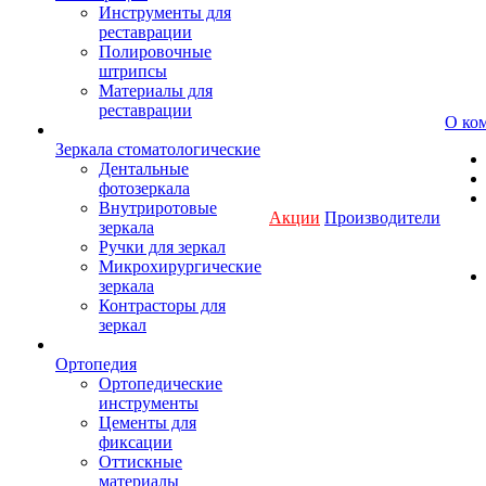
Инструменты для
реставрации
Полировочные
штрипсы
Материалы для
реставрации
О ко
Зеркала стоматологические
Дентальные
фотозеркала
Внутриротовые
Акции
Производители
зеркала
Ручки для зеркал
Микрохирургические
зеркала
Контрасторы для
зеркал
Ортопедия
Ортопедические
инструменты
Цементы для
фиксации
Оттискные
материалы