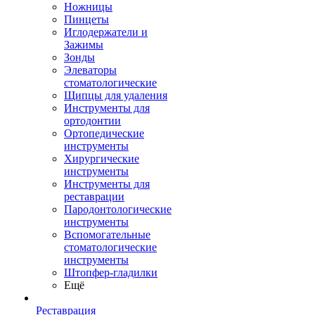
Ножницы
Пинцеты
Иглодержатели и
Зажимы
Зонды
Элеваторы
стоматологические
Щипцы для удаления
Инструменты для
ортодонтии
Ортопедические
инструменты
Хирургические
инструменты
Инструменты для
реставрации
Пародонтологические
инструменты
Вспомогательные
стоматологические
инструменты
Штопфер-гладилки
Ещё
Реставрация