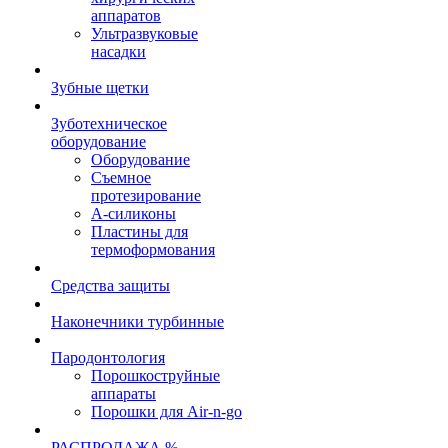
аппаратов
Ультразвуковые
насадки
Зубные щетки
Зуботехническое
оборудование
Оборудование
Съемное
протезирование
А-силиконы
Пластины для
термоформования
Средства защиты
Наконечники турбинные
Пародонтология
Порошкоструйные
аппараты
Порошки для Air-n-go
РАСПРОДАЖА %