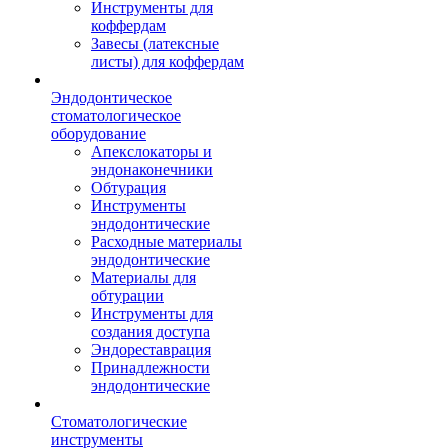
Инструменты для
коффердам
Завесы (латексные
листы) для коффердам
Эндодонтическое
стоматологическое
оборудование
Апекслокаторы и
эндонаконечники
Обтурация
Инструменты
эндодонтические
Расходные материалы
эндодонтические
Материалы для
обтурации
Инструменты для
создания доступа
Эндореставрация
Принадлежности
эндодонтические
Стоматологические
инструменты