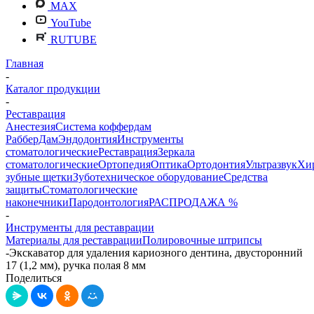
MAX
YouTube
RUTUBE
Главная
-
Каталог продукции
-
Реставрация
Анестезия
Система коффердам
РабберДам
Эндодонтия
Инструменты
стоматологические
Реставрация
Зеркала
стоматологические
Ортопедия
Оптика
Ортодонтия
Ультразвук
Хи
зубные щетки
Зуботехническое оборудование
Средства
защиты
Стоматологические
наконечники
Пародонтология
РАСПРОДАЖА %
-
Инструменты для реставрации
Материалы для реставрации
Полировочные штрипсы
-
Экскаватор для удаления кариозного дентина, двусторонний
17 (1,2 мм), ручка полая 8 мм
Поделиться