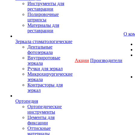
Инструменты для
реставрации
Полировочные
штрипсы
Материалы для
реставрации
О ко
Зеркала стоматологические
Дентальные
фотозеркала
Внутриротовые
Акции
Производители
зеркала
Ручки для зеркал
Микрохирургические
зеркала
Контрасторы для
зеркал
Ортопедия
Ортопедические
инструменты
Цементы для
фиксации
Оттискные
материалы