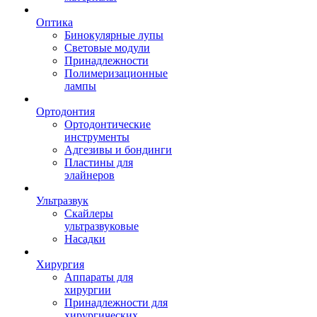
Оптика
Бинокулярные лупы
Световые модули
Принадлежности
Полимеризационные
лампы
Ортодонтия
Ортодонтические
инструменты
Адгезивы и бондинги
Пластины для
элайнеров
Ультразвук
Скайлеры
ультразвуковые
Насадки
Хирургия
Аппараты для
хирургии
Принадлежности для
хирургических