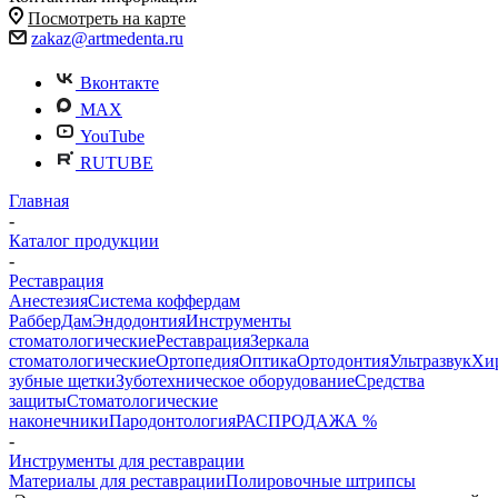
Посмотреть на карте
zakaz@artmedenta.ru
Вконтакте
MAX
YouTube
RUTUBE
Главная
-
Каталог продукции
-
Реставрация
Анестезия
Система коффердам
РабберДам
Эндодонтия
Инструменты
стоматологические
Реставрация
Зеркала
стоматологические
Ортопедия
Оптика
Ортодонтия
Ультразвук
Хи
зубные щетки
Зуботехническое оборудование
Средства
защиты
Стоматологические
наконечники
Пародонтология
РАСПРОДАЖА %
-
Инструменты для реставрации
Материалы для реставрации
Полировочные штрипсы