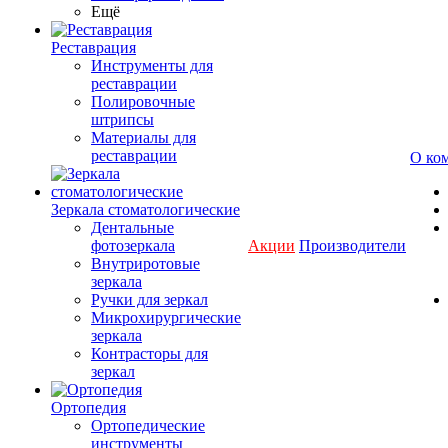
Ещё
Реставрация
Инструменты для
реставрации
Полировочные
штрипсы
Материалы для
реставрации
О ко
Зеркала стоматологические
Дентальные
фотозеркала
Акции
Производители
Внутриротовые
зеркала
Ручки для зеркал
Микрохирургические
зеркала
Контрасторы для
зеркал
Ортопедия
Ортопедические
инструменты