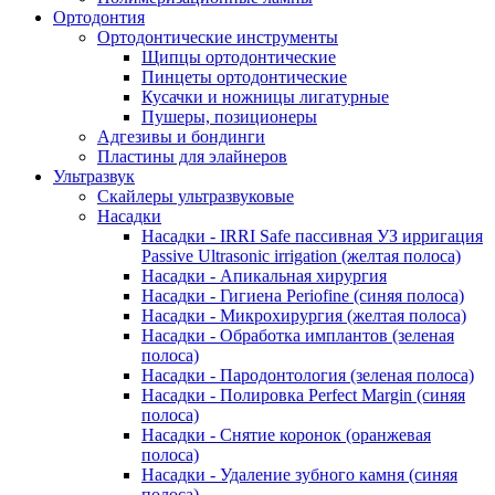
Ортодонтия
Ортодонтические инструменты
Щипцы ортодонтические
Пинцеты ортодонтические
Кусачки и ножницы лигатурные
Пушеры, позиционеры
Адгезивы и бондинги
Пластины для элайнеров
Ультразвук
Скайлеры ультразвуковые
Насадки
Насадки - IRRI Safe пассивная УЗ ирригация
Passive Ultrasonic irrigation (желтая полоса)
Насадки - Апикальная хирургия
Насадки - Гигиена Periofine (синяя полоса)
Насадки - Микрохирургия (желтая полоса)
Насадки - Обработка имплантов (зеленая
полоса)
Насадки - Пародонтология (зеленая полоса)
Насадки - Полировка Perfect Margin (синяя
полоса)
Насадки - Снятие коронок (оранжевая
полоса)
Насадки - Удаление зубного камня (синяя
полоса)