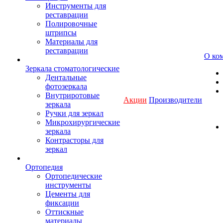
Инструменты для
реставрации
Полировочные
штрипсы
Материалы для
реставрации
О ко
Зеркала стоматологические
Дентальные
фотозеркала
Внутриротовые
Акции
Производители
зеркала
Ручки для зеркал
Микрохирургические
зеркала
Контрасторы для
зеркал
Ортопедия
Ортопедические
инструменты
Цементы для
фиксации
Оттискные
материалы