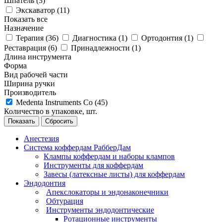
Шпатель (
3
)
Экскаватор (
11
)
Показать все
Назначение
Терапия (
36
)
Диагностика (
1
)
Ортодонтия (
1
)
Реставрация (
6
)
Принадлежности (
1
)
Длина инструмента
Форма
Вид рабочей части
Ширина ручки
Производитель
Medenta Instruments Co (
45
)
Количество в упаковке, шт.
Сбросить
Анестезия
Система коффердам РабберДам
Клампы коффердам и наборы клампов
Инструменты для коффердам
Завесы (латексные листы) для коффердам
Эндодонтия
Апекслокаторы и эндонаконечники
Обтурация
Инструменты эндодонтические
Ротационные инструменты