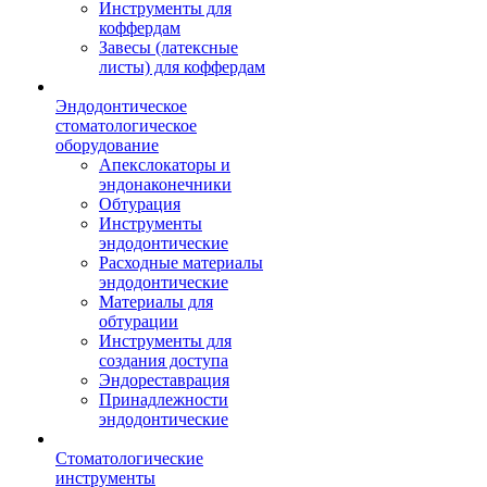
Инструменты для
коффердам
Завесы (латексные
листы) для коффердам
Эндодонтическое
стоматологическое
оборудование
Апекслокаторы и
эндонаконечники
Обтурация
Инструменты
эндодонтические
Расходные материалы
эндодонтические
Материалы для
обтурации
Инструменты для
создания доступа
Эндореставрация
Принадлежности
эндодонтические
Стоматологические
инструменты