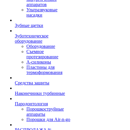
аппаратов
Ультразвуковые
насадки
Зубные щетки
Зуботехническое
оборудование
Оборудование
Съемное
протезирование
А-силиконы
Пластины для
термоформования
Средства защиты
Наконечники турбинные
Пародонтология
Порошкоструйные
аппараты
Порошки для Air-n-go
РАСПРОДАЖА %