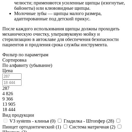
челюсти; применяются усиленные щипцы (изогнутые,
байонеты) или клювовидные щипцы.
Молочные зубы — щипцы малого размера,
адаптированные под детский прикус.
После каждого использования щипцы должны проходить
механическую очистку, ультразвуковую мойку и
стерилизацию в автоклаве для обеспечения безопасности
пациентов и продления срока службы инструмента.
Фильтр по параметрам
Сортировка
По алфавиту (убывание)
Цена
287
4 826
9 366
13 905
18 444
Вид продукции
V3 systems - клинья (
0
)
Гладилка - Штопфер (
28
)
Пинцет ортодонтический (
1
)
Система матричная (
2
)