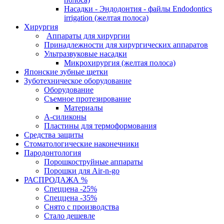
Насадки - Эндодонтия - файлы Endodontics
irrigation (желтая полоса)
Хирургия
Аппараты для хирургии
Принадлежности для хирургических аппаратов
Ультразвуковые насадки
Микрохирургия (желтая полоса)
Японские зубные щетки
Зуботехническое оборудование
Оборудование
Съемное протезирование
Материалы
А-силиконы
Пластины для термоформования
Средства защиты
Стоматологические наконечники
Пародонтология
Порошкоструйные аппараты
Порошки для Air-n-go
РАСПРОДАЖА %
Спеццена -25%
Спеццена -35%
Снято с производства
Стало дешевле