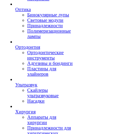
Оптика
Бинокулярные лупы
Световые модули
Принадлежности
Полимеризационные
лампы
Ортодонтия
Ортодонтические
инструменты
Адгезивы и бондинги
Пластины для
элайнеров
Ультразвук
Скайлеры
ультразвуковые
Насадки
Хирургия
Аппараты для
хирургии
Принадлежности для
хирургических