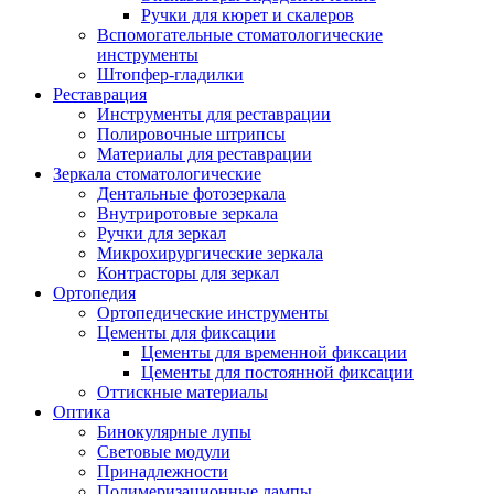
Ручки для кюрет и скалеров
Вспомогательные стоматологические
инструменты
Штопфер-гладилки
Реставрация
Инструменты для реставрации
Полировочные штрипсы
Материалы для реставрации
Зеркала стоматологические
Дентальные фотозеркала
Внутриротовые зеркала
Ручки для зеркал
Микрохирургические зеркала
Контрасторы для зеркал
Ортопедия
Ортопедические инструменты
Цементы для фиксации
Цементы для временной фиксации
Цементы для постоянной фиксации
Оттискные материалы
Оптика
Бинокулярные лупы
Световые модули
Принадлежности
Полимеризационные лампы