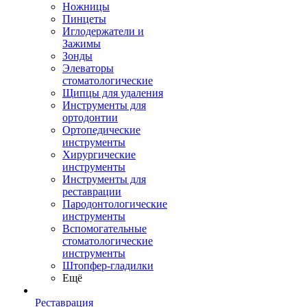
Ножницы
Пинцеты
Иглодержатели и
Зажимы
Зонды
Элеваторы
стоматологические
Щипцы для удаления
Инструменты для
ортодонтии
Ортопедические
инструменты
Хирургические
инструменты
Инструменты для
реставрации
Пародонтологические
инструменты
Вспомогательные
стоматологические
инструменты
Штопфер-гладилки
Ещё
Реставрация