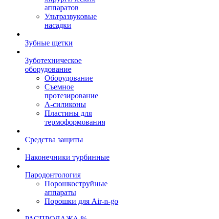
аппаратов
Ультразвуковые
насадки
Зубные щетки
Зуботехническое
оборудование
Оборудование
Съемное
протезирование
А-силиконы
Пластины для
термоформования
Средства защиты
Наконечники турбинные
Пародонтология
Порошкоструйные
аппараты
Порошки для Air-n-go
РАСПРОДАЖА %