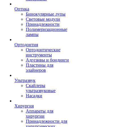
Оптика
Бинокулярные лупы
Световые модули
Принадлежности
Полимеризационные
лампы
Ортодонтия
Ортодонтические
инструменты
Адгезивы и бондинги
Пластины для
элайнеров
Ультразвук
Скайлеры
ультразвуковые
Насадки
Хирургия
Аппараты для
хирургии
Принадлежности для
хирургических