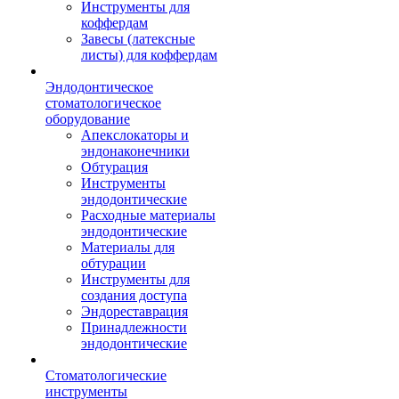
Инструменты для
коффердам
Завесы (латексные
листы) для коффердам
Эндодонтическое
стоматологическое
оборудование
Апекслокаторы и
эндонаконечники
Обтурация
Инструменты
эндодонтические
Расходные материалы
эндодонтические
Материалы для
обтурации
Инструменты для
создания доступа
Эндореставрация
Принадлежности
эндодонтические
Стоматологические
инструменты