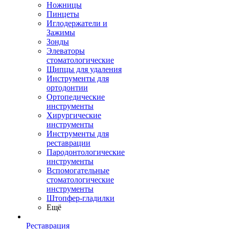
Ножницы
Пинцеты
Иглодержатели и
Зажимы
Зонды
Элеваторы
стоматологические
Щипцы для удаления
Инструменты для
ортодонтии
Ортопедические
инструменты
Хирургические
инструменты
Инструменты для
реставрации
Пародонтологические
инструменты
Вспомогательные
стоматологические
инструменты
Штопфер-гладилки
Ещё
Реставрация