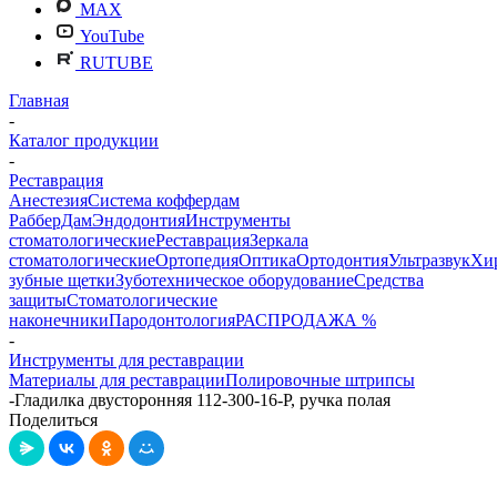
MAX
YouTube
RUTUBE
Главная
-
Каталог продукции
-
Реставрация
Анестезия
Система коффердам
РабберДам
Эндодонтия
Инструменты
стоматологические
Реставрация
Зеркала
стоматологические
Ортопедия
Оптика
Ортодонтия
Ультразвук
Хи
зубные щетки
Зуботехническое оборудование
Средства
защиты
Стоматологические
наконечники
Пародонтология
РАСПРОДАЖА %
-
Инструменты для реставрации
Материалы для реставрации
Полировочные штрипсы
-
Гладилка двусторонняя 112-300-16-P, ручка полая
Поделиться