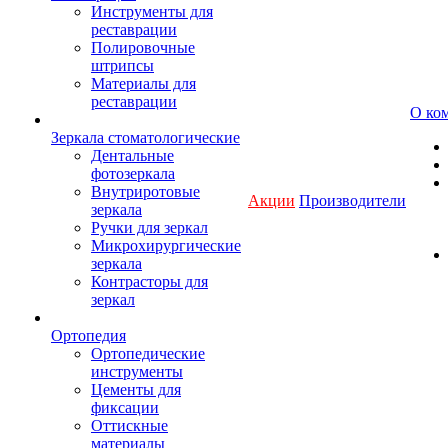
Инструменты для
реставрации
Полировочные
штрипсы
Материалы для
реставрации
О ко
Зеркала стоматологические
Дентальные
фотозеркала
Внутриротовые
Акции
Производители
зеркала
Ручки для зеркал
Микрохирургические
зеркала
Контрасторы для
зеркал
Ортопедия
Ортопедические
инструменты
Цементы для
фиксации
Оттискные
материалы