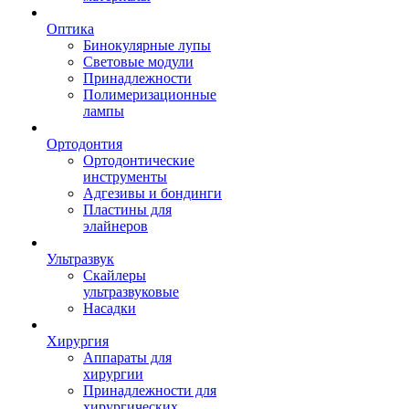
Оптика
Бинокулярные лупы
Световые модули
Принадлежности
Полимеризационные
лампы
Ортодонтия
Ортодонтические
инструменты
Адгезивы и бондинги
Пластины для
элайнеров
Ультразвук
Скайлеры
ультразвуковые
Насадки
Хирургия
Аппараты для
хирургии
Принадлежности для
хирургических