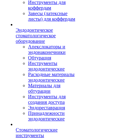
Инструменты для
коффердам
Завесы (латексные
листы) для коффердам
Эндодонтическое
стоматологическое
оборудование
Апекслокаторы и
эндонаконечники
Обтурация
Инструменты
эндодонтические
Расходные материалы
эндодонтические
Материалы для
обтурации
Инструменты для
создания доступа
Эндореставрация
Принадлежности
эндодонтические
Стоматологические
инструменты