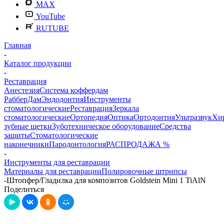
MAX
YouTube
RUTUBE
Главная
-
Каталог продукции
-
Реставрация
Анестезия
Система коффердам
РабберДам
Эндодонтия
Инструменты
стоматологические
Реставрация
Зеркала
стоматологические
Ортопедия
Оптика
Ортодонтия
Ультразвук
Хи
зубные щетки
Зуботехническое оборудование
Средства
защиты
Стоматологические
наконечники
Пародонтология
РАСПРОДАЖА %
-
Инструменты для реставрации
Материалы для реставрации
Полировочные штрипсы
-
Штопфер/Гладилка для композитов Goldstein Mini 1 TiAlN
Поделиться