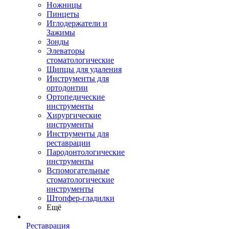
Ножницы
Пинцеты
Иглодержатели и
Зажимы
Зонды
Элеваторы
стоматологические
Щипцы для удаления
Инструменты для
ортодонтии
Ортопедические
инструменты
Хирургические
инструменты
Инструменты для
реставрации
Пародонтологические
инструменты
Вспомогательные
стоматологические
инструменты
Штопфер-гладилки
Ещё
Реставрация