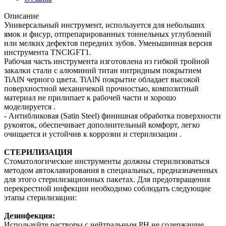
Описание
Универсальный инструмент, используется для небольших
ямок и фисур, отпрепарированных тоннельных углублений
или мелких дефектов передних зубов. Уменьшинная версия
инструмента TNCIGFT1.
Рабочая часть инструмента изготовлена из гибкой тройной
закалки стали с алюминий титан нитридным покрытием
TiAlN черного цвета. TiAlN покрытие обладает высокой
поверхностной механичекой прочностью, композитный
материал не прилипает к рабочей части и хорошо
моделируется .
- Антибликовая (Satin Steel) финишная обработка поверхности
рукояток, обеспечивает дополнительный комфорт, легко
очищается и устойчив к коррозии и стерилизации .
СТЕРИЛИЗАЦИЯ
Стоматологические инструменты должны стерилизоваться
методом автоклавирования в специальных, предназначенных
для этого стерилизационных пакетах. Для предотвращения
перекрестной инфекции необходимо соблюдать следующие
этапы стерилизации:
Дезинфекция:
Используйте растворы с нейтральным PH не содержащие