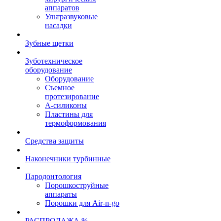
аппаратов
Ультразвуковые
насадки
Зубные щетки
Зуботехническое
оборудование
Оборудование
Съемное
протезирование
А-силиконы
Пластины для
термоформования
Средства защиты
Наконечники турбинные
Пародонтология
Порошкоструйные
аппараты
Порошки для Air-n-go
РАСПРОДАЖА %