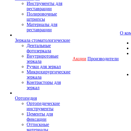
Инструменты для
реставрации
Полировочные
штрипсы
Материалы для
реставрации
О ко
Зеркала стоматологические
Дентальные
фотозеркала
Внутриротовые
Акции
Производители
зеркала
Ручки для зеркал
Микрохирургические
зеркала
Контрасторы для
зеркал
Ортопедия
Ортопедические
инструменты
Цементы для
фиксации
Оттискные
материалы