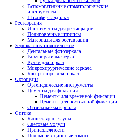
Ручки для кюрет и скалеров
Вспомогательные стоматологические
инструменты
Штопфер-гладилки
Реставрация
Инструменты для реставрации
Полировочные штрипсы
Материалы для реставрации
Зеркала стоматологические
Дентальные фотозеркала
Внутриротовые зеркала
Ручки для зеркал
Микрохирургические зеркала
Контрасторы для зеркал
Ортопедия
Ортопедические инструменты
Цементы для фиксации
Цементы для временной фиксации
Цементы для постоянной фиксации
Оттискные материалы
Оптика
Бинокулярные лупы
Световые модули
Принадлежности
Полимеризационные лампы