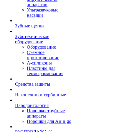
аппаратов
Ультразвуковые
насадки
Зубные щетки
Зуботехническое
оборудование
Оборудование
Съемное
протезирование
А-силиконы
Пластины для
термоформования
Средства защиты
Наконечники турбинные
Пародонтология
Порошкоструйные
аппараты
Порошки для Air-n-go
РАСПРОДАЖА %