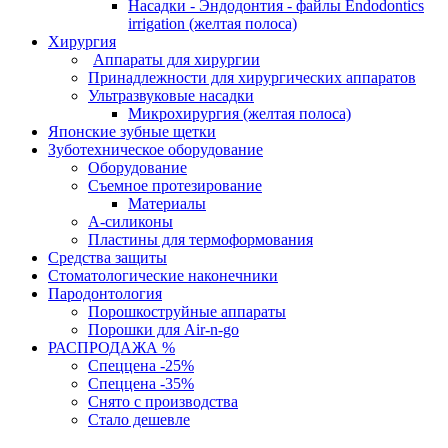
Насадки - Эндодонтия - файлы Endodontics
irrigation (желтая полоса)
Хирургия
Аппараты для хирургии
Принадлежности для хирургических аппаратов
Ультразвуковые насадки
Микрохирургия (желтая полоса)
Японские зубные щетки
Зуботехническое оборудование
Оборудование
Съемное протезирование
Материалы
А-силиконы
Пластины для термоформования
Средства защиты
Стоматологические наконечники
Пародонтология
Порошкоструйные аппараты
Порошки для Air-n-go
РАСПРОДАЖА %
Спеццена -25%
Спеццена -35%
Снято с производства
Стало дешевле