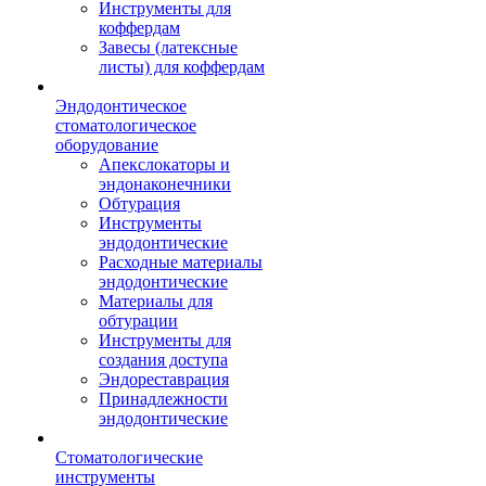
Инструменты для
коффердам
Завесы (латексные
листы) для коффердам
Эндодонтическое
стоматологическое
оборудование
Апекслокаторы и
эндонаконечники
Обтурация
Инструменты
эндодонтические
Расходные материалы
эндодонтические
Материалы для
обтурации
Инструменты для
создания доступа
Эндореставрация
Принадлежности
эндодонтические
Стоматологические
инструменты