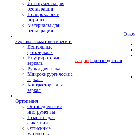
Инструменты для
реставрации
Полировочные
штрипсы
Материалы для
реставрации
О ко
Зеркала стоматологические
Дентальные
фотозеркала
Внутриротовые
Акции
Производители
зеркала
Ручки для зеркал
Микрохирургические
зеркала
Контрасторы для
зеркал
Ортопедия
Ортопедические
инструменты
Цементы для
фиксации
Оттискные
материалы