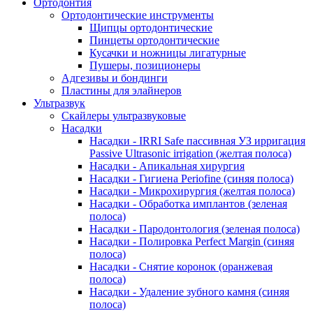
Ортодонтия
Ортодонтические инструменты
Щипцы ортодонтические
Пинцеты ортодонтические
Кусачки и ножницы лигатурные
Пушеры, позиционеры
Адгезивы и бондинги
Пластины для элайнеров
Ультразвук
Скайлеры ультразвуковые
Насадки
Насадки - IRRI Safe пассивная УЗ ирригация
Passive Ultrasonic irrigation (желтая полоса)
Насадки - Апикальная хирургия
Насадки - Гигиена Periofine (синяя полоса)
Насадки - Микрохирургия (желтая полоса)
Насадки - Обработка имплантов (зеленая
полоса)
Насадки - Пародонтология (зеленая полоса)
Насадки - Полировка Perfect Margin (синяя
полоса)
Насадки - Снятие коронок (оранжевая
полоса)
Насадки - Удаление зубного камня (синяя
полоса)