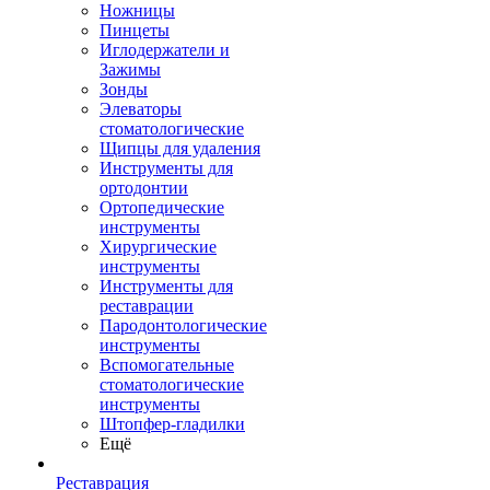
Ножницы
Пинцеты
Иглодержатели и
Зажимы
Зонды
Элеваторы
стоматологические
Щипцы для удаления
Инструменты для
ортодонтии
Ортопедические
инструменты
Хирургические
инструменты
Инструменты для
реставрации
Пародонтологические
инструменты
Вспомогательные
стоматологические
инструменты
Штопфер-гладилки
Ещё
Реставрация