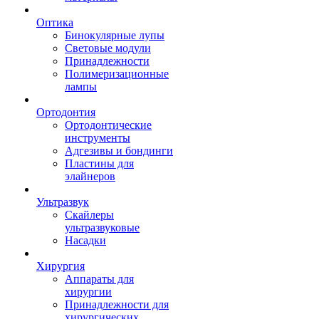
Оптика
Бинокулярные лупы
Световые модули
Принадлежности
Полимеризационные
лампы
Ортодонтия
Ортодонтические
инструменты
Адгезивы и бондинги
Пластины для
элайнеров
Ультразвук
Скайлеры
ультразвуковые
Насадки
Хирургия
Аппараты для
хирургии
Принадлежности для
хирургических