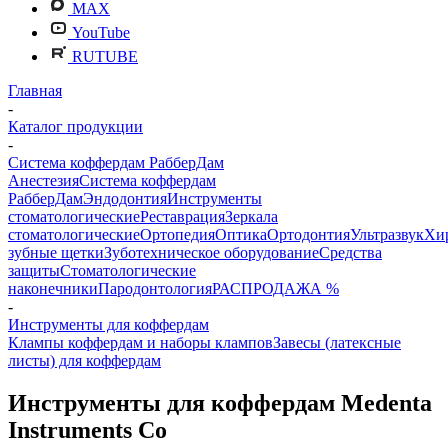
MAX
YouTube
RUTUBE
Главная
-
Каталог продукции
-
Система коффердам РабберДам
Анестезия
Система коффердам
РабберДам
Эндодонтия
Инструменты
стоматологические
Реставрация
Зеркала
стоматологические
Ортопедия
Оптика
Ортодонтия
Ультразвук
Хи
зубные щетки
Зуботехническое оборудование
Средства
защиты
Стоматологические
наконечники
Пародонтология
РАСПРОДАЖА %
-
Инструменты для коффердам
Клампы коффердам и наборы клампов
Завесы (латексные
листы) для коффердам
Инструменты для коффердам Medenta
Instruments Co