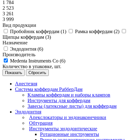
1 784
2 523
3 261
3 999
Вид продукции
Пробойник коффердам (
1
)
Рамка коффердам (
2
)
Щипцы коффердам (
3
)
Назначение
Эндодонтия (
6
)
Производитель
Medenta Instruments Co (
6
)
Количество в упаковке, шт.
Сбросить
Анестезия
Система коффердам РабберДам
Клампы коффердам и наборы клампов
Инструменты для коффердам
Завесы (латексные листы) для коффердам
Эндодонтия
Апекслокаторы и эндонаконечники
Обтурация
Инструменты эндодонтические
Ротационные инструменты
Ручные эндодонтические инструменты