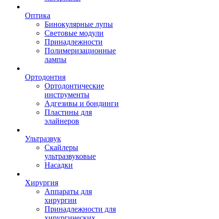
Оптика
Бинокулярные лупы
Световые модули
Принадлежности
Полимеризационные
лампы
Ортодонтия
Ортодонтические
инструменты
Адгезивы и бондинги
Пластины для
элайнеров
Ультразвук
Скайлеры
ультразвуковые
Насадки
Хирургия
Аппараты для
хирургии
Принадлежности для
хирургических