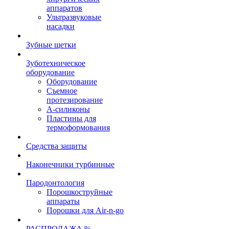
аппаратов
Ультразвуковые
насадки
Зубные щетки
Зуботехническое
оборудование
Оборудование
Съемное
протезирование
А-силиконы
Пластины для
термоформования
Средства защиты
Наконечники турбинные
Пародонтология
Порошкоструйные
аппараты
Порошки для Air-n-go
РАСПРОДАЖА %