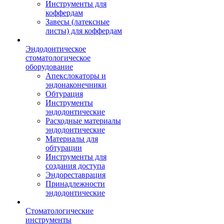
Инструменты для
коффердам
Завесы (латексные
листы) для коффердам
Эндодонтическое
стоматологическое
оборудование
Апекслокаторы и
эндонаконечники
Обтурация
Инструменты
эндодонтические
Расходные материалы
эндодонтические
Материалы для
обтурации
Инструменты для
создания доступа
Эндореставрация
Принадлежности
эндодонтические
Стоматологические
инструменты