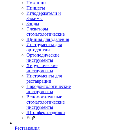
Ножницы
Пинцеты
Иглодержатели и
Зажимы
Зонды
Элеваторы
стоматологические
Щипцы для удаления
Инструменты для
ортодонтии
Ортопедические
инструменты
Хирургические
инструменты
Инструменты для
реставрации
Пародонтологические
инструменты
Вспомогательные
стоматологические
инструменты
Штопфер-гладилки
Ещё
Реставрация