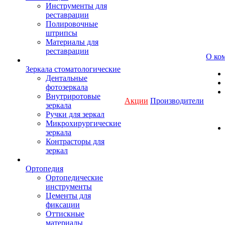
Инструменты для
реставрации
Полировочные
штрипсы
Материалы для
реставрации
О ко
Зеркала стоматологические
Дентальные
фотозеркала
Внутриротовые
Акции
Производители
зеркала
Ручки для зеркал
Микрохирургические
зеркала
Контрасторы для
зеркал
Ортопедия
Ортопедические
инструменты
Цементы для
фиксации
Оттискные
материалы