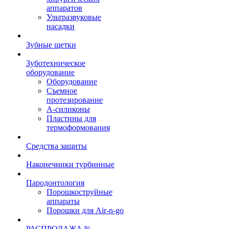
аппаратов
Ультразвуковые
насадки
Зубные щетки
Зуботехническое
оборудование
Оборудование
Съемное
протезирование
А-силиконы
Пластины для
термоформования
Средства защиты
Наконечники турбинные
Пародонтология
Порошкоструйные
аппараты
Порошки для Air-n-go
РАСПРОДАЖА %