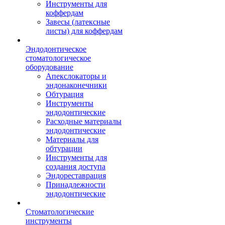
Инструменты для
коффердам
Завесы (латексные
листы) для коффердам
Эндодонтическое
стоматологическое
оборудование
Апекслокаторы и
эндонаконечники
Обтурация
Инструменты
эндодонтические
Расходные материалы
эндодонтические
Материалы для
обтурации
Инструменты для
создания доступа
Эндореставрация
Принадлежности
эндодонтические
Стоматологические
инструменты