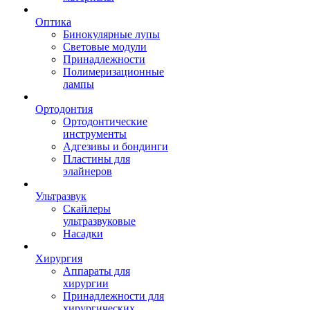
Оптика
Бинокулярные лупы
Световые модули
Принадлежности
Полимеризационные
лампы
Ортодонтия
Ортодонтические
инструменты
Адгезивы и бондинги
Пластины для
элайнеров
Ультразвук
Скайлеры
ультразвуковые
Насадки
Хирургия
Аппараты для
хирургии
Принадлежности для
хирургических