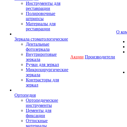
Инструменты для
реставрации
Полировочные
штрипсы
Материалы для
реставрации
О ко
Зеркала стоматологические
Дентальные
фотозеркала
Внутриротовые
Акции
Производители
зеркала
Ручки для зеркал
Микрохирургические
зеркала
Контрасторы для
зеркал
Ортопедия
Ортопедические
инструменты
Цементы для
фиксации
Оттискные
материалы