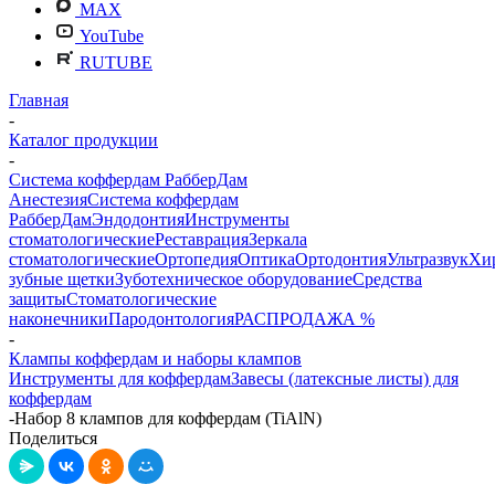
MAX
YouTube
RUTUBE
Главная
-
Каталог продукции
-
Система коффердам РабберДам
Анестезия
Система коффердам
РабберДам
Эндодонтия
Инструменты
стоматологические
Реставрация
Зеркала
стоматологические
Ортопедия
Оптика
Ортодонтия
Ультразвук
Хи
зубные щетки
Зуботехническое оборудование
Средства
защиты
Стоматологические
наконечники
Пародонтология
РАСПРОДАЖА %
-
Клампы коффердам и наборы клампов
Инструменты для коффердам
Завесы (латексные листы) для
коффердам
-
Набор 8 клампов для коффердам (TiAlN)
Поделиться