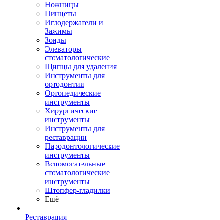
Ножницы
Пинцеты
Иглодержатели и
Зажимы
Зонды
Элеваторы
стоматологические
Щипцы для удаления
Инструменты для
ортодонтии
Ортопедические
инструменты
Хирургические
инструменты
Инструменты для
реставрации
Пародонтологические
инструменты
Вспомогательные
стоматологические
инструменты
Штопфер-гладилки
Ещё
Реставрация