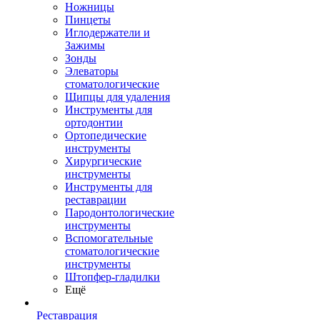
Ножницы
Пинцеты
Иглодержатели и
Зажимы
Зонды
Элеваторы
стоматологические
Щипцы для удаления
Инструменты для
ортодонтии
Ортопедические
инструменты
Хирургические
инструменты
Инструменты для
реставрации
Пародонтологические
инструменты
Вспомогательные
стоматологические
инструменты
Штопфер-гладилки
Ещё
Реставрация