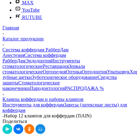
MAX
YouTube
RUTUBE
Главная
-
Каталог продукции
-
Система коффердам РабберДам
Анестезия
Система коффердам
РабберДам
Эндодонтия
Инструменты
стоматологические
Реставрация
Зеркала
стоматологические
Ортопедия
Оптика
Ортодонтия
Ультразвук
Хи
зубные щетки
Зуботехническое оборудование
Средства
защиты
Стоматологические
наконечники
Пародонтология
РАСПРОДАЖА %
-
Клампы коффердам и наборы клампов
Инструменты для коффердам
Завесы (латексные листы) для
коффердам
-
Набор 12 клампов для коффердам (TiAlN)
Поделиться