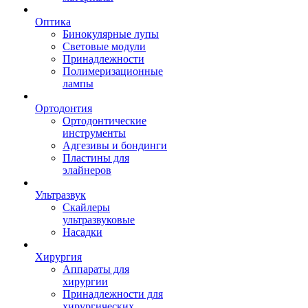
Оптика
Бинокулярные лупы
Световые модули
Принадлежности
Полимеризационные
лампы
Ортодонтия
Ортодонтические
инструменты
Адгезивы и бондинги
Пластины для
элайнеров
Ультразвук
Скайлеры
ультразвуковые
Насадки
Хирургия
Аппараты для
хирургии
Принадлежности для
хирургических