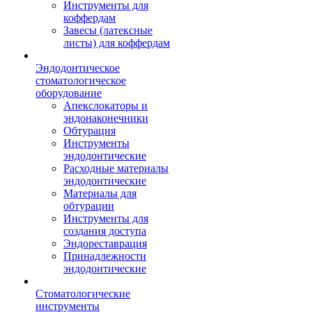
Инструменты для
коффердам
Завесы (латексные
листы) для коффердам
Эндодонтическое
стоматологическое
оборудование
Апекслокаторы и
эндонаконечники
Обтурация
Инструменты
эндодонтические
Расходные материалы
эндодонтические
Материалы для
обтурации
Инструменты для
создания доступа
Эндореставрация
Принадлежности
эндодонтические
Стоматологические
инструменты