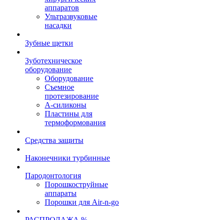
аппаратов
Ультразвуковые
насадки
Зубные щетки
Зуботехническое
оборудование
Оборудование
Съемное
протезирование
А-силиконы
Пластины для
термоформования
Средства защиты
Наконечники турбинные
Пародонтология
Порошкоструйные
аппараты
Порошки для Air-n-go
РАСПРОДАЖА %