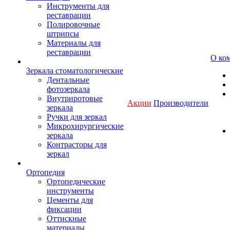
Инструменты для
реставрации
Полировочные
штрипсы
Материалы для
реставрации
О ко
Зеркала стоматологические
Дентальные
фотозеркала
Внутриротовые
Акции
Производители
зеркала
Ручки для зеркал
Микрохирургические
зеркала
Контрасторы для
зеркал
Ортопедия
Ортопедические
инструменты
Цементы для
фиксации
Оттискные
материалы