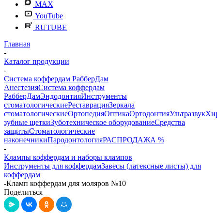
MAX
YouTube
RUTUBE
Главная
-
Каталог продукции
-
Система коффердам РабберДам
Анестезия
Система коффердам
РабберДам
Эндодонтия
Инструменты
стоматологические
Реставрация
Зеркала
стоматологические
Ортопедия
Оптика
Ортодонтия
Ультразвук
Хи
зубные щетки
Зуботехническое оборудование
Средства
защиты
Стоматологические
наконечники
Пародонтология
РАСПРОДАЖА %
-
Клампы коффердам и наборы клампов
Инструменты для коффердам
Завесы (латексные листы) для
коффердам
-
Кламп коффердам для моляров №10
Поделиться