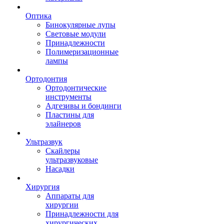
Оптика
Бинокулярные лупы
Световые модули
Принадлежности
Полимеризационные
лампы
Ортодонтия
Ортодонтические
инструменты
Адгезивы и бондинги
Пластины для
элайнеров
Ультразвук
Скайлеры
ультразвуковые
Насадки
Хирургия
Аппараты для
хирургии
Принадлежности для
хирургических