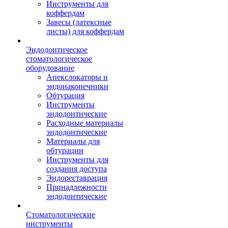
Инструменты для
коффердам
Завесы (латексные
листы) для коффердам
Эндодонтическое
стоматологическое
оборудование
Апекслокаторы и
эндонаконечники
Обтурация
Инструменты
эндодонтические
Расходные материалы
эндодонтические
Материалы для
обтурации
Инструменты для
создания доступа
Эндореставрация
Принадлежности
эндодонтические
Стоматологические
инструменты