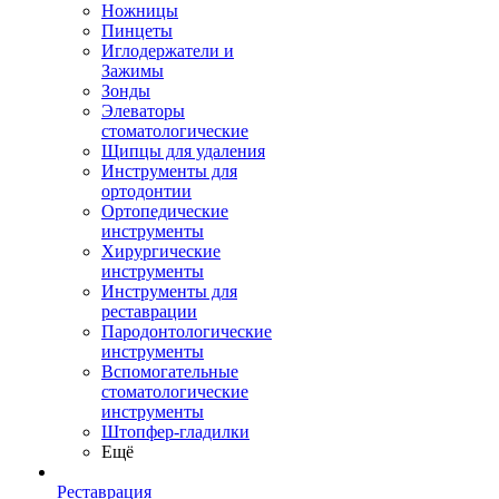
Ножницы
Пинцеты
Иглодержатели и
Зажимы
Зонды
Элеваторы
стоматологические
Щипцы для удаления
Инструменты для
ортодонтии
Ортопедические
инструменты
Хирургические
инструменты
Инструменты для
реставрации
Пародонтологические
инструменты
Вспомогательные
стоматологические
инструменты
Штопфер-гладилки
Ещё
Реставрация