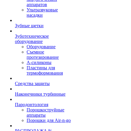
аппаратов
Ультразвуковые
насадки
Зубные щетки
Зуботехническое
оборудование
Оборудование
Съемное
протезирование
А-силиконы
Пластины для
термоформования
Средства защиты
Наконечники турбинные
Пародонтология
Порошкоструйные
аппараты
Порошки для Air-n-go
РАСПРОДАЖА %