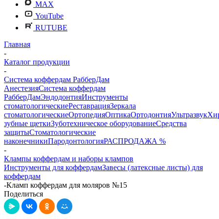
MAX
YouTube
RUTUBE
Главная
-
Каталог продукции
-
Система коффердам РабберДам
Анестезия
Система коффердам
РабберДам
Эндодонтия
Инструменты
стоматологические
Реставрация
Зеркала
стоматологические
Ортопедия
Оптика
Ортодонтия
Ультразвук
Хи
зубные щетки
Зуботехническое оборудование
Средства
защиты
Стоматологические
наконечники
Пародонтология
РАСПРОДАЖА %
-
Клампы коффердам и наборы клампов
Инструменты для коффердам
Завесы (латексные листы) для
коффердам
-
Кламп коффердам для моляров №15
Поделиться