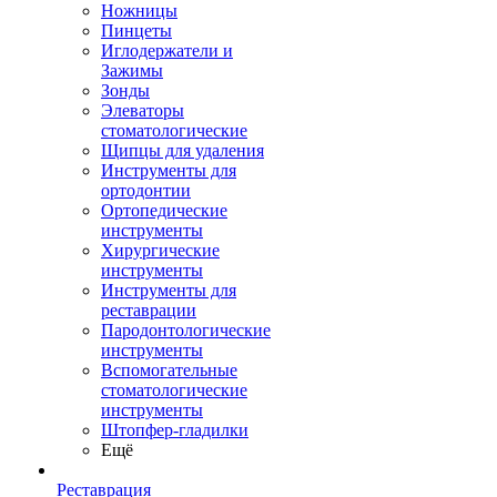
Ножницы
Пинцеты
Иглодержатели и
Зажимы
Зонды
Элеваторы
стоматологические
Щипцы для удаления
Инструменты для
ортодонтии
Ортопедические
инструменты
Хирургические
инструменты
Инструменты для
реставрации
Пародонтологические
инструменты
Вспомогательные
стоматологические
инструменты
Штопфер-гладилки
Ещё
Реставрация