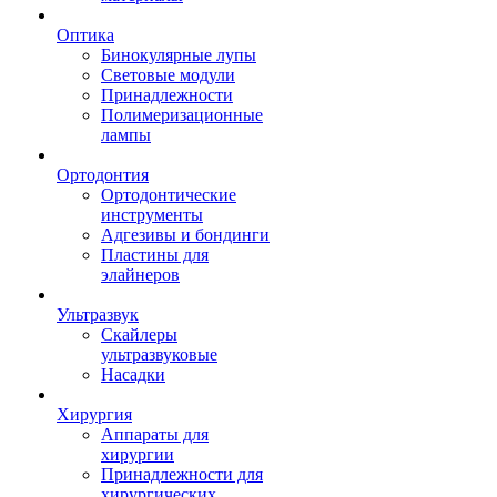
Оптика
Бинокулярные лупы
Световые модули
Принадлежности
Полимеризационные
лампы
Ортодонтия
Ортодонтические
инструменты
Адгезивы и бондинги
Пластины для
элайнеров
Ультразвук
Скайлеры
ультразвуковые
Насадки
Хирургия
Аппараты для
хирургии
Принадлежности для
хирургических