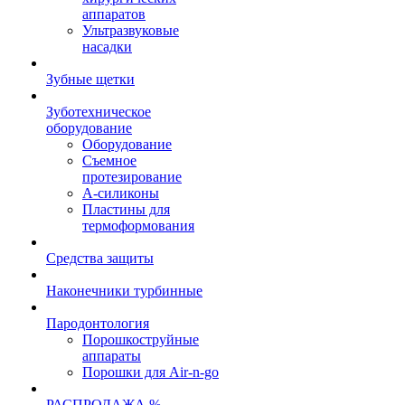
аппаратов
Ультразвуковые
насадки
Зубные щетки
Зуботехническое
оборудование
Оборудование
Съемное
протезирование
А-силиконы
Пластины для
термоформования
Средства защиты
Наконечники турбинные
Пародонтология
Порошкоструйные
аппараты
Порошки для Air-n-go
РАСПРОДАЖА %