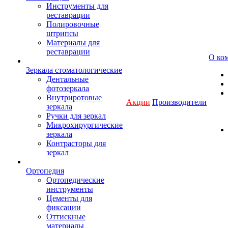
Инструменты для
реставрации
Полировочные
штрипсы
Материалы для
реставрации
О ко
Зеркала стоматологические
Дентальные
фотозеркала
Внутриротовые
Акции
Производители
зеркала
Ручки для зеркал
Микрохирургические
зеркала
Контрасторы для
зеркал
Ортопедия
Ортопедические
инструменты
Цементы для
фиксации
Оттискные
материалы