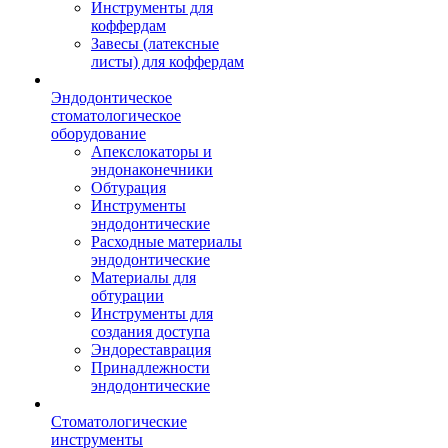
Инструменты для
коффердам
Завесы (латексные
листы) для коффердам
Эндодонтическое
стоматологическое
оборудование
Апекслокаторы и
эндонаконечники
Обтурация
Инструменты
эндодонтические
Расходные материалы
эндодонтические
Материалы для
обтурации
Инструменты для
создания доступа
Эндореставрация
Принадлежности
эндодонтические
Стоматологические
инструменты