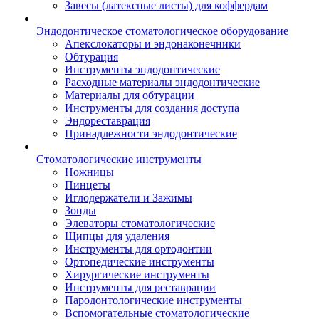
Завесы (латексные листы) для коффердам
Эндодонтическое стоматологическое оборудование
Апекслокаторы и эндонаконечники
Обтурация
Инструменты эндодонтические
Расходные материалы эндодонтические
Материалы для обтурации
Инструменты для создания доступа
Эндореставрация
Принадлежности эндодонтические
Стоматологические инструменты
Ножницы
Пинцеты
Иглодержатели и Зажимы
Зонды
Элеваторы стоматологические
Щипцы для удаления
Инструменты для ортодонтии
Ортопедические инструменты
Хирургические инструменты
Инструменты для реставрации
Пародонтологические инструменты
Вспомогательные стоматологические