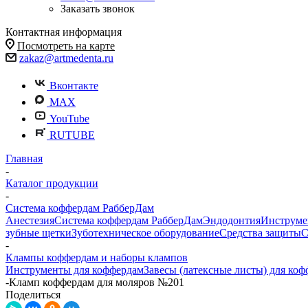
Заказать звонок
Контактная информация
Посмотреть на карте
zakaz@artmedenta.ru
Вконтакте
MAX
YouTube
RUTUBE
Главная
-
Каталог продукции
-
Система коффердам РабберДам
Анестезия
Система коффердам РабберДам
Эндодонтия
Инструме
зубные щетки
Зуботехническое оборудование
Средства защиты
С
-
Клампы коффердам и наборы клампов
Инструменты для коффердам
Завесы (латексные листы) для ко
-
Кламп коффердам для моляров №201
Поделиться