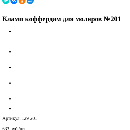
Кламп коффердам для моляров №201
Артикул:
129-201
633
руб.
/шт