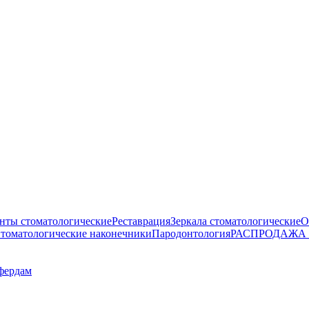
нты стоматологические
Реставрация
Зеркала стоматологические
О
томатологические наконечники
Пародонтология
РАСПРОДАЖА
ффердам