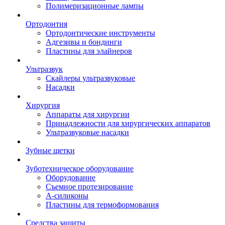
Полимеризационные лампы
Ортодонтия
Ортодонтические инструменты
Адгезивы и бондинги
Пластины для элайнеров
Ультразвук
Скайлеры ультразвуковые
Насадки
Хирургия
Аппараты для хирургии
Принадлежности для хирургических аппаратов
Ультразвуковые насадки
Зубные щетки
Зуботехническое оборудование
Оборудование
Съемное протезирование
А-силиконы
Пластины для термоформования
Средства защиты