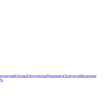
ртопедия
Оптика
Ортодонтия
Ультразвук
Хирургия
Японские
 %