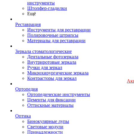
инструменты
Штопфер-гладилки
Ещё
Реставрация
Инструменты для реставрации
Полировочные штрипсы
Материалы для реставрации
Зеркала стоматологические
Дентальные фотозеркала
Внутриротовые зеркала
Ручки для зеркал
Микрохирургические зеркала
Контрасторы для зеркал
Ак
Ортопедия
Ортопедические инструменты
Цементы для фиксации
Оттискные материалы
Оптика
Бинокулярные лупы
Световые модули
Принадлежности