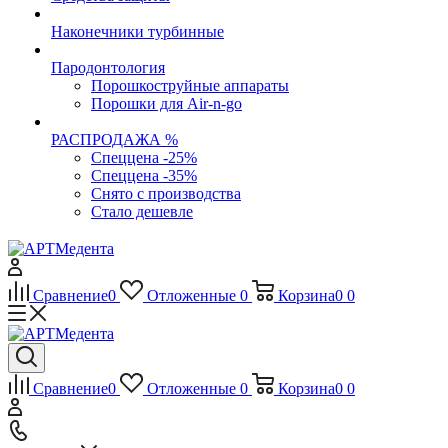
Наконечники турбинные
Пародонтология
Порошкоструйные аппараты
Порошки для Air-n-go
РАСПРОДАЖА %
Спеццена -25%
Спеццена -35%
Снято с производства
Стало дешевле
Сравнение
0
Отложенные
0
Корзина
0
0
Сравнение
0
Отложенные
0
Корзина
0
0