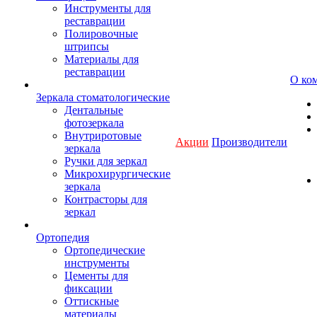
Инструменты для
реставрации
Полировочные
штрипсы
Материалы для
реставрации
О ко
Зеркала стоматологические
Дентальные
фотозеркала
Внутриротовые
Акции
Производители
зеркала
Ручки для зеркал
Микрохирургические
зеркала
Контрасторы для
зеркал
Ортопедия
Ортопедические
инструменты
Цементы для
фиксации
Оттискные
материалы