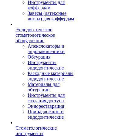
Инструменты для
коффердам
Завесы (латексные
листы) для коффердам
Эндодонтическое
стоматологическое
оборудование
Апекслокаторы и
эндонаконечники
Обтурация
Инструменты
эндодонтические
Расходные материалы
эндодонтические
Материалы для
обтурации
Инструменты для
создания доступа
Эндореставрация
Принадлежности
эндодонтические
Стоматологические
инструменты