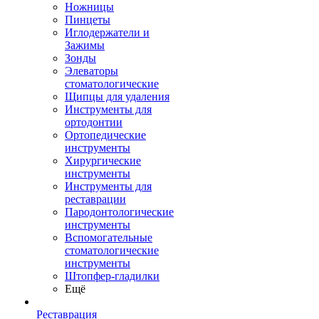
Ножницы
Пинцеты
Иглодержатели и
Зажимы
Зонды
Элеваторы
стоматологические
Щипцы для удаления
Инструменты для
ортодонтии
Ортопедические
инструменты
Хирургические
инструменты
Инструменты для
реставрации
Пародонтологические
инструменты
Вспомогательные
стоматологические
инструменты
Штопфер-гладилки
Ещё
Реставрация