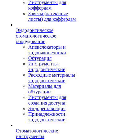
Инструменты для
коффердам
Завесы (латексные
листы) для коффердам
Эндодонтическое
стоматологическое
оборудование
Апекслокаторы и
эндонаконечники
Обтурация
Инструменты
эндодонтические
Расходные материалы
эндодонтические
Материалы для
обтурации
Инструменты для
создания доступа
Эндореставрация
Принадлежности
эндодонтические
Стоматологические
инструменты