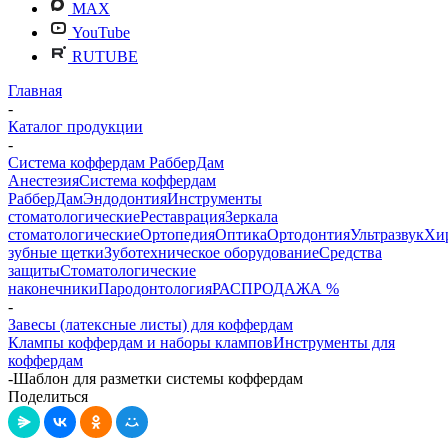
MAX
YouTube
RUTUBE
Главная
-
Каталог продукции
-
Система коффердам РабберДам
Анестезия
Система коффердам
РабберДам
Эндодонтия
Инструменты
стоматологические
Реставрация
Зеркала
стоматологические
Ортопедия
Оптика
Ортодонтия
Ультразвук
Хи
зубные щетки
Зуботехническое оборудование
Средства
защиты
Стоматологические
наконечники
Пародонтология
РАСПРОДАЖА %
-
Завесы (латексные листы) для коффердам
Клампы коффердам и наборы клампов
Инструменты для
коффердам
-
Шаблон для разметки системы коффердам
Поделиться