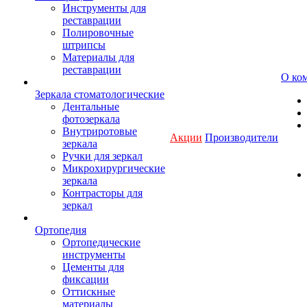
Инструменты для
реставрации
Полировочные
штрипсы
Материалы для
реставрации
О ко
Зеркала стоматологические
Дентальные
фотозеркала
Внутриротовые
Акции
Производители
зеркала
Ручки для зеркал
Микрохирургические
зеркала
Контрасторы для
зеркал
Ортопедия
Ортопедические
инструменты
Цементы для
фиксации
Оттискные
материалы