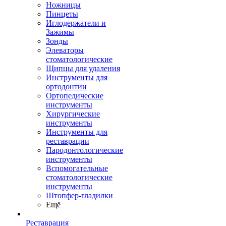
Ножницы
Пинцеты
Иглодержатели и
Зажимы
Зонды
Элеваторы
стоматологические
Щипцы для удаления
Инструменты для
ортодонтии
Ортопедические
инструменты
Хирургические
инструменты
Инструменты для
реставрации
Пародонтологические
инструменты
Вспомогательные
стоматологические
инструменты
Штопфер-гладилки
Ещё
Реставрация