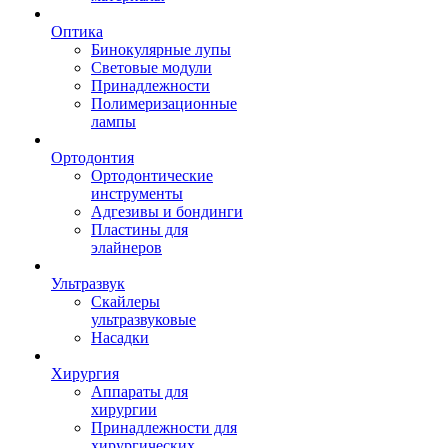
Оптика
Бинокулярные лупы
Световые модули
Принадлежности
Полимеризационные
лампы
Ортодонтия
Ортодонтические
инструменты
Адгезивы и бондинги
Пластины для
элайнеров
Ультразвук
Скайлеры
ультразвуковые
Насадки
Хирургия
Аппараты для
хирургии
Принадлежности для
хирургических