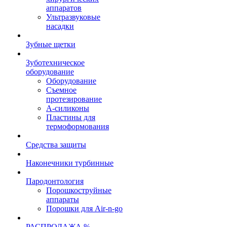
аппаратов
Ультразвуковые
насадки
Зубные щетки
Зуботехническое
оборудование
Оборудование
Съемное
протезирование
А-силиконы
Пластины для
термоформования
Средства защиты
Наконечники турбинные
Пародонтология
Порошкоструйные
аппараты
Порошки для Air-n-go
РАСПРОДАЖА %