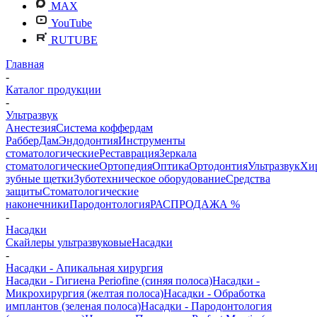
MAX
YouTube
RUTUBE
Главная
-
Каталог продукции
-
Ультразвук
Анестезия
Система коффердам
РабберДам
Эндодонтия
Инструменты
стоматологические
Реставрация
Зеркала
стоматологические
Ортопедия
Оптика
Ортодонтия
Ультразвук
Хи
зубные щетки
Зуботехническое оборудование
Средства
защиты
Стоматологические
наконечники
Пародонтология
РАСПРОДАЖА %
-
Насадки
Скайлеры ультразвуковые
Насадки
-
Насадки - Апикальная хирургия
Насадки - Гигиена Periofine (синяя полоса)
Насадки -
Микрохирургия (желтая полоса)
Насадки - Обработка
имплантов (зеленая полоса)
Насадки - Пародонтология