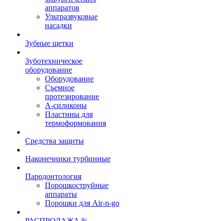
аппаратов
Ультразвуковые
насадки
Зубные щетки
Зуботехническое
оборудование
Оборудование
Съемное
протезирование
А-силиконы
Пластины для
термоформования
Средства защиты
Наконечники турбинные
Пародонтология
Порошкоструйные
аппараты
Порошки для Air-n-go
РАСПРОДАЖА %