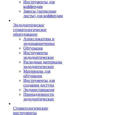
Инструменты для
коффердам
Завесы (латексные
листы) для коффердам
Эндодонтическое
стоматологическое
оборудование
Апекслокаторы и
эндонаконечники
Обтурация
Инструменты
эндодонтические
Расходные материалы
эндодонтические
Материалы для
обтурации
Инструменты для
создания доступа
Эндореставрация
Принадлежности
эндодонтические
Стоматологические
инструменты