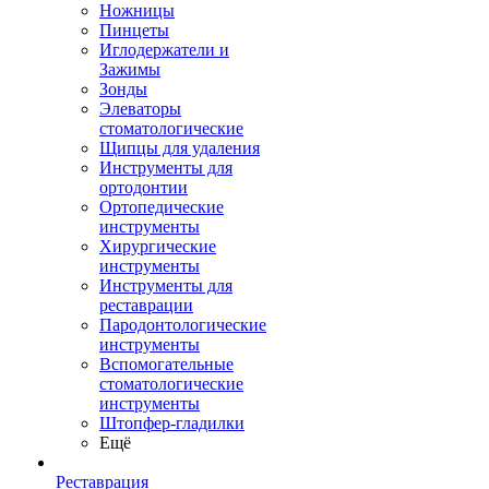
Ножницы
Пинцеты
Иглодержатели и
Зажимы
Зонды
Элеваторы
стоматологические
Щипцы для удаления
Инструменты для
ортодонтии
Ортопедические
инструменты
Хирургические
инструменты
Инструменты для
реставрации
Пародонтологические
инструменты
Вспомогательные
стоматологические
инструменты
Штопфер-гладилки
Ещё
Реставрация