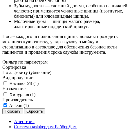
работы на обеих челюстях.
Зубы мудрости — сложный доступ, особенно на нижней
челюсти; применяются усиленные щипцы (изогнутые,
байонеты) или клювовидные щипцы.
Молочные зубы — щипцы малого размера,
адаптированные под детский прикус.
После каждого использования щипцы должны проходить
механическую очистку, ультразвуковую мойку и
стерилизацию в автоклаве для обеспечения безопасности
пациентов и продления срока службы инструмента.
Фильтр по параметрам
Сортировка
По алфавиту (убывание)
Вид продукции
Насадка УЗ (
1
)
Назначение
Хирургия (
1
)
Производитель
Acteon (
1
)
Сбросить
Анестезия
Система коффердам РабберДам