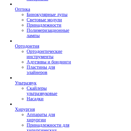
Оптика
Бинокулярные лупы
Световые модули
Принадлежности
Полимеризационные
лампы
Ортодонтия
Ортодонтические
инструменты
Адгезивы и бондинги
Пластины для
элайнеров
Ультразвук
Скайлеры
ультразвуковые
Насадки
Хирургия
Аппараты для
хирургии
Принадлежности для
хирургических