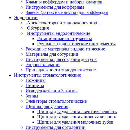
Клампы коффердам и наборы клампов
Инструменты для коффердам
Завесы (латексные листы) для коффердам
Эндодонтия
Апекслокаторы и эндонаконечники
Обтурация
Инструменты эндодонтические
Ротационные инструменты
Ручные эндодонтические инструменты
Расходные материалы эндодонтические
Материалы для обтурации
Инструменты для создания доступа
Эндореставрация
Принадлежности эндодонтические
Инструменты стоматологические
Ножницы
Пинцеты
Иглодержатели и Зажимы
Зонды
Элеваторы стоматологические
Щипцы для удаления
Щипцы для удаления - верхняя челюсть
Щипцы для удаления - нижняя челюсть
Щипцы для удаления молочных зубов
Инструменты для ортодонтии