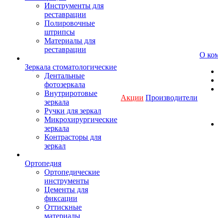
Инструменты для
реставрации
Полировочные
штрипсы
Материалы для
реставрации
О ко
Зеркала стоматологические
Дентальные
фотозеркала
Внутриротовые
Акции
Производители
зеркала
Ручки для зеркал
Микрохирургические
зеркала
Контрасторы для
зеркал
Ортопедия
Ортопедические
инструменты
Цементы для
фиксации
Оттискные
материалы