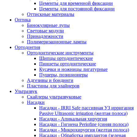
Цементы для временной фиксации
Цементы для постоянной фиксации
Оттискные материалы
Оптика
Бинокулярные лупы
Световые модули
Принадлежности
Полимеризационные лампы
Ортодонтия
Ортодонтические инструменты
Щипцы ортодонтические
Пинцеты ортодонтические
Кусачки и ножницы лигатурные
Пушеры, позиционеры
Адгезивы и бондинги
Пластины для элайнеров
Ультразвук
Скайлеры ультразвуковые
Насадки
Насадки - IRRI Safe пассивная УЗ ирригация
Passive Ultrasonic irrigation (желтая полоса)
Насадки - Апикальная хирургия
Насадки - Гигиена Periofine (синяя полоса)
Насадки - Микрохирургия (желтая полоса)
Насадки - Обработка имплантов (зеленая