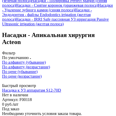
(зеленая полоса)
Насадки - Полировка Perfect Margin (синяя
полоса)
Насадки - Снятие коронок (оранжевая полоса)
Насадки
- Удаление зубного камня (синяя полоса)
Насадки -
Эндодонтия - файлы Endodontics irrigation (желтая
полоса)
Насадки - IRRI Safe пассивная УЗ ирригация Passive
Ultrasonic irrigation (желтая полоса)
Насадки - Апикальная хирургия
Acteon
Фильтр
По умолчанию
По алфавиту (убывание)
По алфавиту (возрастание)
По цене (убывание)
По цене (возрастание)
Быстрый просмотр
Насадка к УЗ аппаратам S12-70D
Нет в наличии
Артикул: F00118
0
руб.
/шт
Под заказ
Необходимо уточнить условия заказа товара.