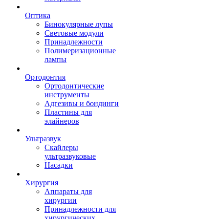
Оптика
Бинокулярные лупы
Световые модули
Принадлежности
Полимеризационные
лампы
Ортодонтия
Ортодонтические
инструменты
Адгезивы и бондинги
Пластины для
элайнеров
Ультразвук
Скайлеры
ультразвуковые
Насадки
Хирургия
Аппараты для
хирургии
Принадлежности для
хирургических