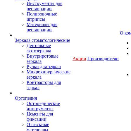
Инструменты для
реставрации
Полировочные
штрипсы
Материалы для
реставрации
О ко
Зеркала стоматологические
Дентальные
фотозеркала
Внутриротовые
Акции
Производители
зеркала
Ручки для зеркал
Микрохирургические
зеркала
Контрасторы для
зеркал
Ортопедия
Ортопедические
инструменты
Цементы для
фиксации
Оттискные
материалы