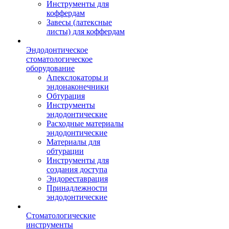
Инструменты для
коффердам
Завесы (латексные
листы) для коффердам
Эндодонтическое
стоматологическое
оборудование
Апекслокаторы и
эндонаконечники
Обтурация
Инструменты
эндодонтические
Расходные материалы
эндодонтические
Материалы для
обтурации
Инструменты для
создания доступа
Эндореставрация
Принадлежности
эндодонтические
Стоматологические
инструменты