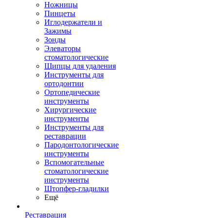
Ножницы
Пинцеты
Иглодержатели и
Зажимы
Зонды
Элеваторы
стоматологические
Щипцы для удаления
Инструменты для
ортодонтии
Ортопедические
инструменты
Хирургические
инструменты
Инструменты для
реставрации
Пародонтологические
инструменты
Вспомогательные
стоматологические
инструменты
Штопфер-гладилки
Ещё
Реставрация