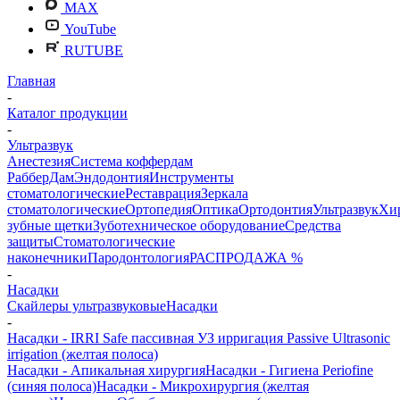
MAX
YouTube
RUTUBE
Главная
-
Каталог продукции
-
Ультразвук
Анестезия
Система коффердам
РабберДам
Эндодонтия
Инструменты
стоматологические
Реставрация
Зеркала
стоматологические
Ортопедия
Оптика
Ортодонтия
Ультразвук
Хи
зубные щетки
Зуботехническое оборудование
Средства
защиты
Стоматологические
наконечники
Пародонтология
РАСПРОДАЖА %
-
Насадки
Скайлеры ультразвуковые
Насадки
-
Насадки - IRRI Safe пассивная УЗ ирригация Passive Ultrasonic
irrigation (желтая полоса)
Насадки - Апикальная хирургия
Насадки - Гигиена Periofine
(синяя полоса)
Насадки - Микрохирургия (желтая