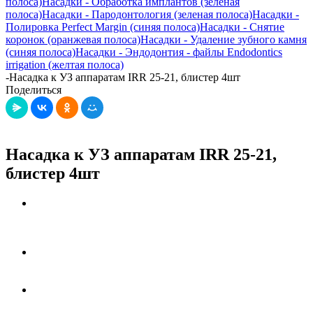
полоса)
Насадки - Обработка имплантов (зеленая
полоса)
Насадки - Пародонтология (зеленая полоса)
Насадки -
Полировка Perfect Margin (синяя полоса)
Насадки - Снятие
коронок (оранжевая полоса)
Насадки - Удаление зубного камня
(синяя полоса)
Насадки - Эндодонтия - файлы Endodontics
irrigation (желтая полоса)
-
Насадка к УЗ аппаратам IRR 25-21, блистер 4шт
Поделиться
Насадка к УЗ аппаратам IRR 25-21,
блистер 4шт