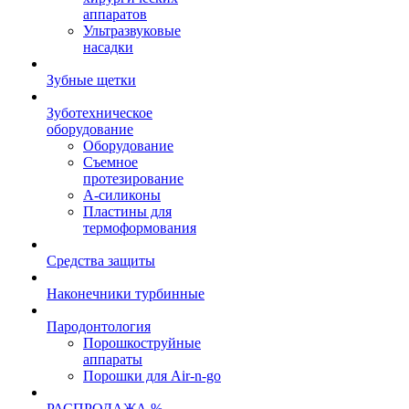
аппаратов
Ультразвуковые
насадки
Зубные щетки
Зуботехническое
оборудование
Оборудование
Съемное
протезирование
А-силиконы
Пластины для
термоформования
Средства защиты
Наконечники турбинные
Пародонтология
Порошкоструйные
аппараты
Порошки для Air-n-go
РАСПРОДАЖА %