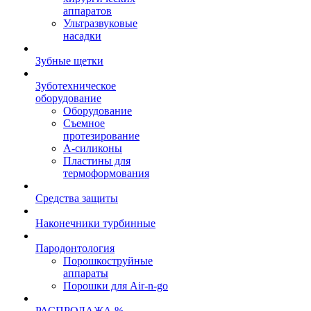
аппаратов
Ультразвуковые
насадки
Зубные щетки
Зуботехническое
оборудование
Оборудование
Съемное
протезирование
А-силиконы
Пластины для
термоформования
Средства защиты
Наконечники турбинные
Пародонтология
Порошкоструйные
аппараты
Порошки для Air-n-go
РАСПРОДАЖА %