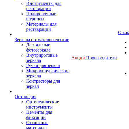
Инструменты для
реставрации
Полировочные
штрипсы
Материалы для
реставрации
О ко
Зеркала стоматологические
Дентальные
фотозеркала
Внутриротовые
Акции
Производители
зеркала
Ручки для зеркал
Микрохирургические
зеркала
Контрасторы для
зеркал
Ортопедия
Ортопедические
инструменты
Цементы для
фиксации
Оттискные
материалы