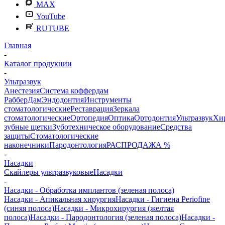
MAX
YouTube
RUTUBE
Главная
-
Каталог продукции
-
Ультразвук
Анестезия
Система коффердам
РабберДам
Эндодонтия
Инструменты
стоматологические
Реставрация
Зеркала
стоматологические
Ортопедия
Оптика
Ортодонтия
Ультразвук
Хи
зубные щетки
Зуботехническое оборудование
Средства
защиты
Стоматологические
наконечники
Пародонтология
РАСПРОДАЖА %
-
Насадки
Скайлеры ультразвуковые
Насадки
-
Насадки - Обработка имплантов (зеленая полоса)
Насадки - Апикальная хирургия
Насадки - Гигиена Periofine
(синяя полоса)
Насадки - Микрохирургия (желтая
полоса)
Насадки - Пародонтология (зеленая полоса)
Насадки -