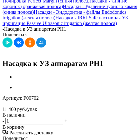
Полировка Perfect Margin (синяя полоса)
Насадки - Снятие
коронок (оранжевая полоса)
Насадки - Удаление зубного камня
(синяя полоса)
Насадки - Эндодонтия - файлы Endodontics
irrigation (желтая полоса)
Насадки - IRRI Safe пассивная УЗ
ирригация Passive Ultrasonic irrigation (желтая полоса)
-
Насадка к УЗ аппаратам PH1
Поделиться
Насадка к УЗ аппаратам PH1
Артикул:
F00702
11 460
руб.
/упак
В наличии
-
+
В корзину
Рассчитать доставку
Поделиться