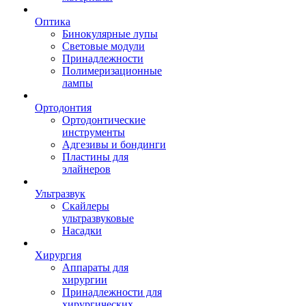
Оптика
Бинокулярные лупы
Световые модули
Принадлежности
Полимеризационные
лампы
Ортодонтия
Ортодонтические
инструменты
Адгезивы и бондинги
Пластины для
элайнеров
Ультразвук
Скайлеры
ультразвуковые
Насадки
Хирургия
Аппараты для
хирургии
Принадлежности для
хирургических