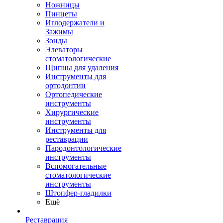
Ножницы
Пинцеты
Иглодержатели и
Зажимы
Зонды
Элеваторы
стоматологические
Щипцы для удаления
Инструменты для
ортодонтии
Ортопедические
инструменты
Хирургические
инструменты
Инструменты для
реставрации
Пародонтологические
инструменты
Вспомогательные
стоматологические
инструменты
Штопфер-гладилки
Ещё
Реставрация