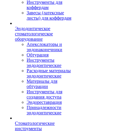
Инструменты для
коффердам
Завесы (латексные
листы) для коффердам
Эндодонтическое
стоматологическое
оборудование
Апекслокаторы и
эндонаконечники
Обтурация
Инструменты
эндодонтические
Расходные материалы
эндодонтические
Материалы для
обтурации
Инструменты для
создания доступа
Эндореставрация
Принадлежности
эндодонтические
Стоматологические
инструменты