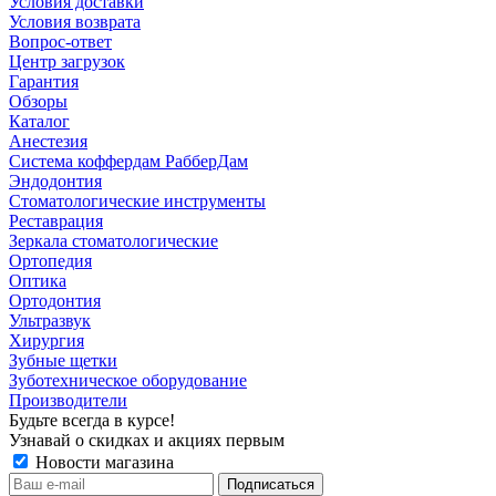
Условия доставки
Условия возврата
Вопрос-ответ
Центр загрузок
Гарантия
Обзоры
Каталог
Анестезия
Система коффердам РабберДам
Эндодонтия
Стоматологические инструменты
Реставрация
Зеркала стоматологические
Ортопедия
Оптика
Ортодонтия
Ультразвук
Хирургия
Зубные щетки
Зуботехническое оборудование
Производители
Будьте всегда в курсе!
Узнавай о скидках и акциях первым
Новости магазина