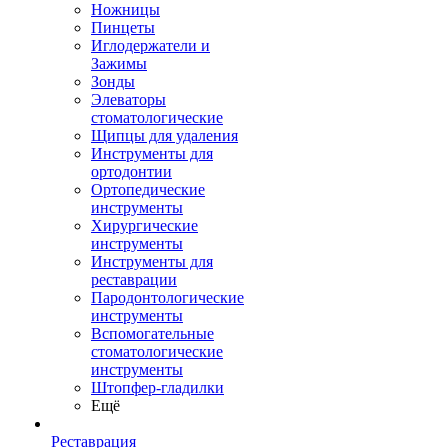
Ножницы
Пинцеты
Иглодержатели и
Зажимы
Зонды
Элеваторы
стоматологические
Щипцы для удаления
Инструменты для
ортодонтии
Ортопедические
инструменты
Хирургические
инструменты
Инструменты для
реставрации
Пародонтологические
инструменты
Вспомогательные
стоматологические
инструменты
Штопфер-гладилки
Ещё
Реставрация