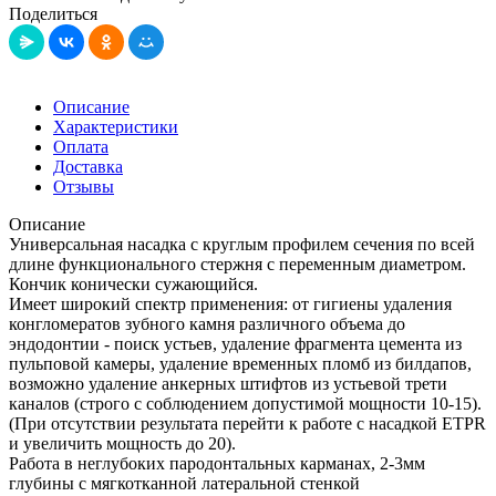
Поделиться
Описание
Характеристики
Оплата
Доставка
Отзывы
Описание
Универсальная насадка с круглым профилем сечения по всей
длине функционального стержня с переменным диаметром.
Кончик конически сужающийся.
Имеет широкий спектр применения: от гигиены удаления
конгломератов зубного камня различного объема до
эндодонтии - поиск устьев, удаление фрагмента цемента из
пульповой камеры, удаление временных пломб из билдапов,
возможно удаление анкерных штифтов из устьевой трети
каналов (строго с соблюдением допустимой мощности 10-15).
(При отсутствии результата перейти к работе с насадкой ETPR
и увеличить мощность до 20).
Работа в неглубоких пародонтальных карманах, 2-3мм
глубины с мягкотканной латеральной стенкой