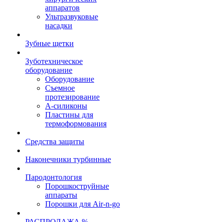
аппаратов
Ультразвуковые
насадки
Зубные щетки
Зуботехническое
оборудование
Оборудование
Съемное
протезирование
А-силиконы
Пластины для
термоформования
Средства защиты
Наконечники турбинные
Пародонтология
Порошкоструйные
аппараты
Порошки для Air-n-go
РАСПРОДАЖА %