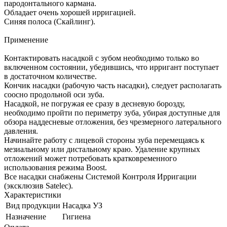
пародонтального кармана.
Обладает очень хорошей ирригацией.
Синяя полоса (Скайлинг).
Применение
Контактировать насадкой с зубом необходимо только во
включенном состоянии, убедившись, что ирригант поступает
в достаточном количестве.
Кончик насадки (рабочую часть насадки), следует располагать
соосно продольной оси зуба.
Насадкой, не погружая ее сразу в десневую борозду,
необходимо пройти по периметру зуба, убирая доступные для
обзора наддесневые отложения, без чрезмерного латерального
давления.
Начинайте работу с лицевой стороны зуба перемещаясь к
мезиальному или дистальному краю. Удаление крупных
отложений может потребовать кратковременного
использования режима Boost.
Все насадки снабжены Системой Контроля Ирригации
(эксклюзив Satelec).
Характеристики
Вид продукции
Насадка УЗ
Назначение
Гигиена