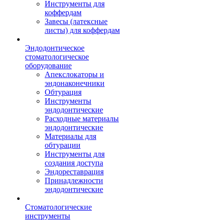
Инструменты для
коффердам
Завесы (латексные
листы) для коффердам
Эндодонтическое
стоматологическое
оборудование
Апекслокаторы и
эндонаконечники
Обтурация
Инструменты
эндодонтические
Расходные материалы
эндодонтические
Материалы для
обтурации
Инструменты для
создания доступа
Эндореставрация
Принадлежности
эндодонтические
Стоматологические
инструменты