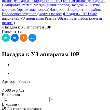
полоса)
Насадки - Пародонтология (зеленая полоса)
Насадки -
Полировка Perfect Margin (синяя полоса)
Насадки - Снятие
коронок (оранжевая полоса)
Насадки - Эндодонтия - файлы
Endodontics irrigation (желтая полоса)
Насадки - IRRI Safe
пассивная УЗ ирригация Passive Ultrasonic irrigation (желтая
полоса)
-
Насадка к УЗ аппаратам 10P
Поделиться
Насадка к УЗ аппаратам 10P
Артикул:
F00253
7 588
руб.
/шт
В наличии
-
+
В корзину
Рассчитать доставку