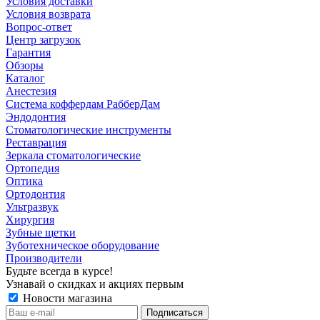
Условия доставки
Условия возврата
Вопрос-ответ
Центр загрузок
Гарантия
Обзоры
Каталог
Анестезия
Система коффердам РабберДам
Эндодонтия
Стоматологические инструменты
Реставрация
Зеркала стоматологические
Ортопедия
Оптика
Ортодонтия
Ультразвук
Хирургия
Зубные щетки
Зуботехническое оборудование
Производители
Будьте всегда в курсе!
Узнавай о скидках и акциях первым
Новости магазина