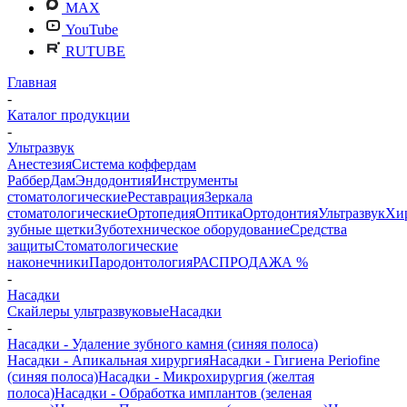
MAX
YouTube
RUTUBE
Главная
-
Каталог продукции
-
Ультразвук
Анестезия
Система коффердам
РабберДам
Эндодонтия
Инструменты
стоматологические
Реставрация
Зеркала
стоматологические
Ортопедия
Оптика
Ортодонтия
Ультразвук
Хи
зубные щетки
Зуботехническое оборудование
Средства
защиты
Стоматологические
наконечники
Пародонтология
РАСПРОДАЖА %
-
Насадки
Скайлеры ультразвуковые
Насадки
-
Насадки - Удаление зубного камня (синяя полоса)
Насадки - Апикальная хирургия
Насадки - Гигиена Periofine
(синяя полоса)
Насадки - Микрохирургия (желтая
полоса)
Насадки - Обработка имплантов (зеленая