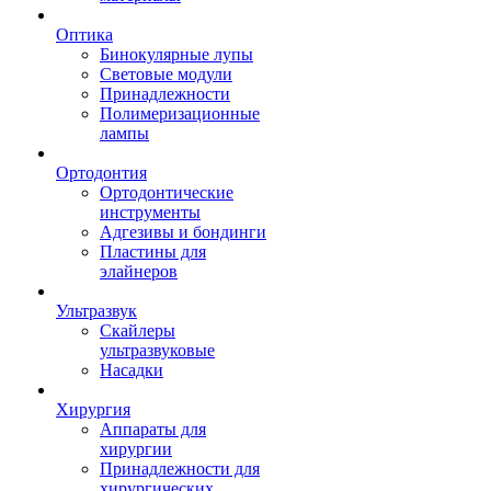
Оптика
Бинокулярные лупы
Световые модули
Принадлежности
Полимеризационные
лампы
Ортодонтия
Ортодонтические
инструменты
Адгезивы и бондинги
Пластины для
элайнеров
Ультразвук
Скайлеры
ультразвуковые
Насадки
Хирургия
Аппараты для
хирургии
Принадлежности для
хирургических