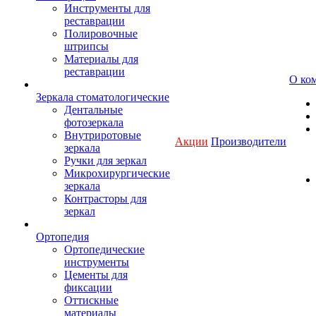
Инструменты для
реставрации
Полировочные
штрипсы
Материалы для
реставрации
О ко
Зеркала стоматологические
Дентальные
фотозеркала
Внутриротовые
Акции
Производители
зеркала
Ручки для зеркал
Микрохирургические
зеркала
Контрасторы для
зеркал
Ортопедия
Ортопедические
инструменты
Цементы для
фиксации
Оттискные
материалы